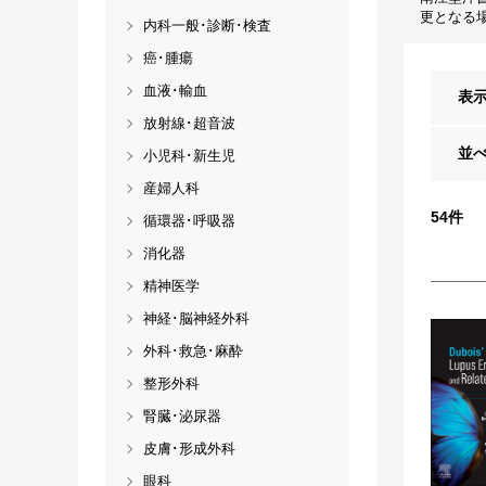
更となる
内科一般･診断･検査
癌･腫瘍
血液･輸血
表
放射線･超音波
並
小児科･新生児
産婦人科
54
件
循環器･呼吸器
消化器
精神医学
神経･脳神経外科
外科･救急･麻酔
整形外科
腎臓･泌尿器
皮膚･形成外科
眼科