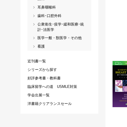
耳鼻咽喉科
歯科･口腔外科
公衆衛生･疫学･緩和医療･統
計･法医学
医学一般・獣医学・その他
看護
近刊書一覧
シリーズから探す
好評参考書・教科書
臨床留学への道 USMLE対策
学会出展一覧
洋書籍クリアランスセール