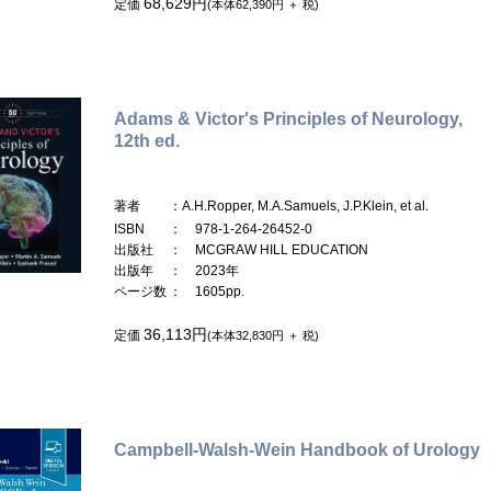
68,629円
定価
(本体62,390円 ＋ 税)
Adams & Victor's Principles of Neurology,
12th ed.
著者
：A.H.Ropper, M.A.Samuels, J.P.Klein, et al.
ISBN
： 978-1-264-26452-0
出版社
： MCGRAW HILL EDUCATION
出版年
： 2023年
ページ数
： 1605pp.
36,113円
定価
(本体32,830円 ＋ 税)
Campbell-Walsh-Wein Handbook of Urology