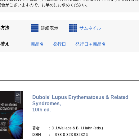
場合がございますので、お早めにお求めください。
示方法
詳細表示
サムネイル
べ替え
商品名
発行日
発行日＋商品名
Dubois' Lupus Erythematosus & Related
Syndromes,
10th ed.
著者
：D.J.Wallace & B.H.Hahn (eds.)
ISBN
： 978-0-323-93232-5