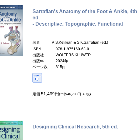
Sarrafian's Anatomy of the Foot & Ankle, 4th
ed.
- Descriptive, Topographic, Functional
著者
：A.S.Kelikian & S.K.Sarrafian (ed.)
ISBN
： 978-1-975160-63-0
出版社
： WOLTERS KLUWER
出版年
： 2024年
ページ数
： 815pp.
51,469円
定価
(本体46,790円 ＋ 税)
Designing Clinical Research, 5th ed.