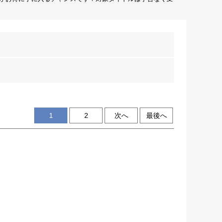
1
2
次へ
最後へ