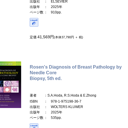
出版社
： ELSEVIER
出版年
： 2025年
ページ数
： 910pp.
41,569円
定価
(本体37,790円 ＋ 税)
Rosen's Diagnosis of Breast Pathology by
Needle Core
Biopsy, 5th ed.
著者
：S.A.Hoda, R.S.Hoda & E.Zhong
ISBN
： 978-1-975198-36-7
出版社
： WOLTERS KLUWER
出版年
： 2025年
ページ数
： 535pp.