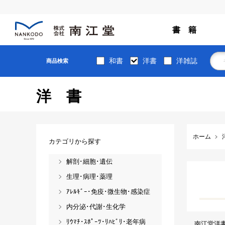
書 籍
和書
洋書
洋雑誌
商品検索
洋書
ホーム
カテゴリから探す
解剖･細胞･遺伝
生理･病理･薬理
ｱﾚﾙｷﾞｰ･免疫･微生物･感染症
内分泌･代謝･生化学
ﾘｳﾏﾁ･ｽﾎﾟｰﾂ･ﾘﾊﾋﾞﾘ･老年病
南江堂洋