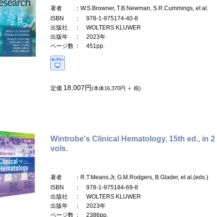
著者
：W.S.Browner, T.B.Newman, S.R.Cummings, et al.
ISBN
： 978-1-975174-40-8
出版社
： WOLTERS KLUWER
出版年
： 2023年
ページ数
： 451pp.
18,007円
定価
(本体16,370円 ＋ 税)
Wintrobe's Clinical Hematology, 15th ed., in 2
vols.
著者
：R.T.Means.Jr, G.M.Rodgers, B.Glader, et al.(eds.)
ISBN
： 978-1-975184-69-8
出版社
： WOLTERS KLUWER
出版年
： 2023年
ページ数
： 2386pp.