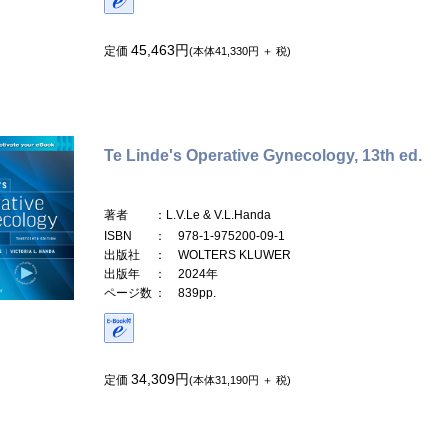
45,463円
定価
(本体41,330円 ＋ 税)
Te Linde's Operative Gynecology, 13th ed.
著者
：L.V.Le & V.L.Handa
ISBN
： 978-1-975200-09-1
出版社
： WOLTERS KLUWER
出版年
： 2024年
ページ数
： 839pp.
34,309円
定価
(本体31,190円 ＋ 税)