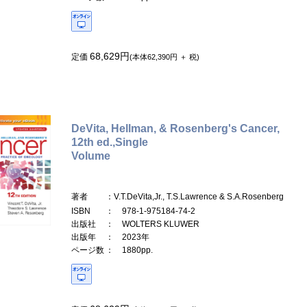
68,629円
定価
(本体62,390円 ＋ 税)
DeVita, Hellman, & Rosenberg's Cancer,
12th ed.,Single
Volume
著者
：V.T.DeVita,Jr., T.S.Lawrence & S.A.Rosenberg
ISBN
： 978-1-975184-74-2
出版社
： WOLTERS KLUWER
出版年
： 2023年
ページ数
： 1880pp.