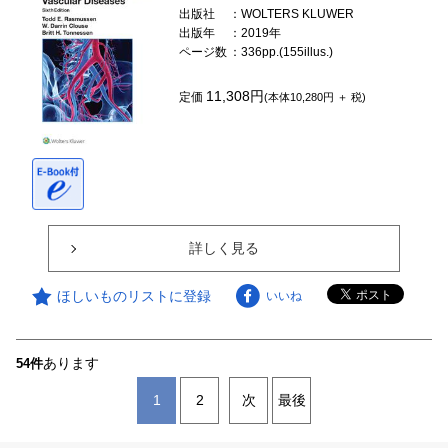
出版社
：WOLTERS KLUWER
出版年
：2019年
ページ数
：336pp.(155illus.)
11,308円
定価
(本体10,280円 ＋ 税)
詳しく見る
ほしいものリストに登録
いいね
あります
54件
1
2
次
最後