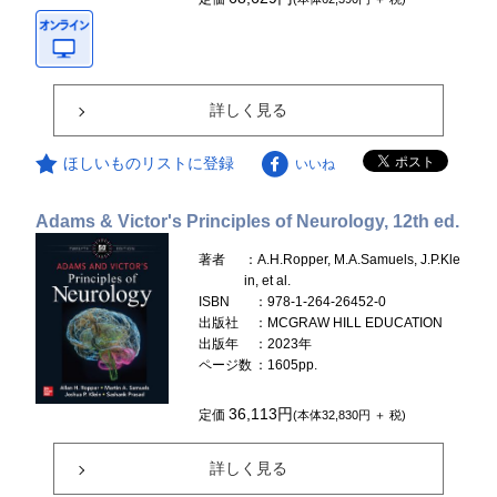
詳しく見る
ほしいものリストに登録
いいね
Adams & Victor's Principles of Neurology, 12th ed.
著者
：A.H.Ropper, M.A.Samuels, J.P.Kle
in, et al.
ISBN
：978-1-264-26452-0
出版社
：MCGRAW HILL EDUCATION
出版年
：2023年
ページ数
：1605pp.
36,113円
定価
(本体32,830円 ＋ 税)
詳しく見る