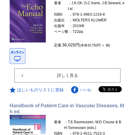
著者
：J.K.Oh, G.C.Kane, J.B.Seward, e
t al.
ISBN
：978-1-4963-1219-8
出版社
：WOLTERS KLUWER
出版年
：2019年
ページ数
：722pp.
36,025円
定価
(本体32,750円 ＋ 税)
詳しく見る
ほしいものリストに登録
いいね
Handbook of Patient Care in Vascular Diseases, 6t
h ed.
著者
：T.E.Rasmussen, W.D.Clouse & B.
H.Tonnessen (eds.)
ISBN
：978-1-4511-7523-3