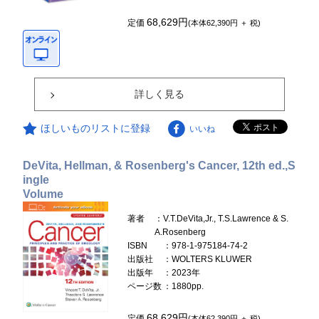
68,629円
定価
(本体62,390円 ＋ 税)
詳しく見る
ほしいものリストに登録
いいね
DeVita, Hellman, & Rosenberg's Cancer, 12th ed.,S
ingle
Volume
著者
：V.T.DeVita,Jr., T.S.Lawrence & S.
A.Rosenberg
ISBN
：978-1-975184-74-2
出版社
：WOLTERS KLUWER
出版年
：2023年
ページ数
：1880pp.
68,629円
定価
(本体62,390円 ＋ 税)