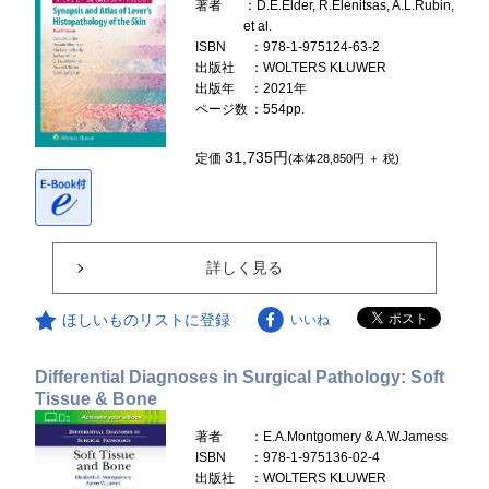
著者
：D.E.Elder, R.Elenitsas, A.L.Rubin,
et al.
ISBN
：978-1-975124-63-2
出版社
：WOLTERS KLUWER
出版年
：2021年
ページ数
：554pp.
31,735円
定価
(本体28,850円 ＋ 税)
詳しく見る
ほしいものリストに登録
いいね
Differential Diagnoses in Surgical Pathology: Soft
Tissue & Bone
著者
：E.A.Montgomery & A.W.Jamess
ISBN
：978-1-975136-02-4
出版社
：WOLTERS KLUWER