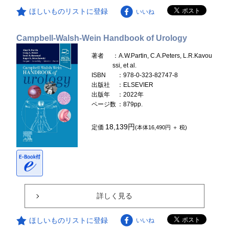
ほしいものリストに登録
いいね
Campbell-Walsh-Wein Handbook of Urology
著者
：A.W.Partin, C.A.Peters, L.R.Kavou
ssi, et al.
ISBN
：978-0-323-82747-8
出版社
：ELSEVIER
出版年
：2022年
ページ数
：879pp.
18,139円
定価
(本体16,490円 ＋ 税)
詳しく見る
ほしいものリストに登録
いいね