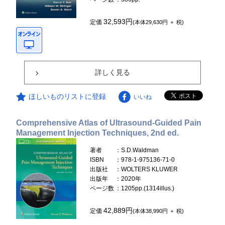
32,593円
定価
(本体29,630円 ＋ 税)
詳しく見る
ほしいものリストに登録
いいね
Comprehensive Atlas of Ultrasound-Guided Pain
Management Injection Techniques, 2nd ed.
著者
：S.D.Waldman
ISBN
：978-1-975136-71-0
出版社
：WOLTERS KLUWER
出版年
：2020年
ページ数
：1205pp.(1314illus.)
42,889円
定価
(本体38,990円 ＋ 税)