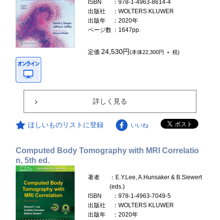
ISBN
：978-1-4963-8614-4
出版社
：WOLTERS KLUWER
出版年
：2020年
ページ数
：1647pp.
24,530円
定価
(本体22,300円 ＋ 税)
詳しく見る
ほしいものリストに登録
いいね
Computed Body Tomography with MRI Correlatio
n, 5th ed.
著者
：E.Y.Lee, A.Hunsaker & B.Siewert
(eds.)
ISBN
：978-1-4963-7049-5
出版社
：WOLTERS KLUWER
出版年
：2020年