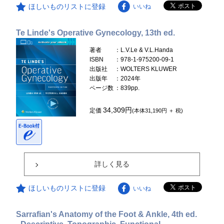
ほしいものリストに登録
いいね
Te Linde's Operative Gynecology, 13th ed.
著者
：L.V.Le & V.L.Handa
ISBN
：978-1-975200-09-1
出版社
：WOLTERS KLUWER
出版年
：2024年
ページ数
：839pp.
34,309円
定価
(本体31,190円 ＋ 税)
詳しく見る
ほしいものリストに登録
いいね
Sarrafian's Anatomy of the Foot & Ankle, 4th ed.