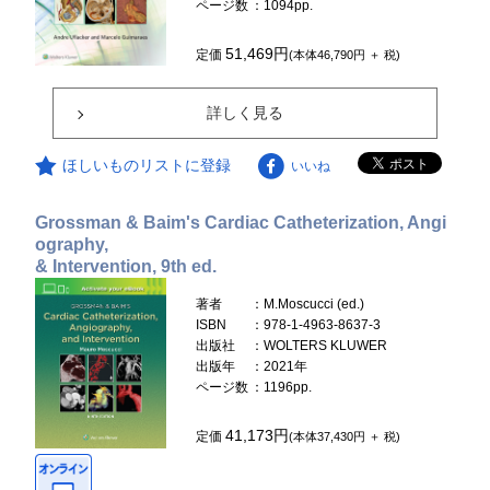
ページ数
：1094pp.
51,469円
定価
(本体46,790円 ＋ 税)
詳しく見る
ほしいものリストに登録
いいね
Grossman & Baim's Cardiac Catheterization, Angi
ography,
& Intervention, 9th ed.
著者
：M.Moscucci (ed.)
ISBN
：978-1-4963-8637-3
出版社
：WOLTERS KLUWER
出版年
：2021年
ページ数
：1196pp.
41,173円
定価
(本体37,430円 ＋ 税)