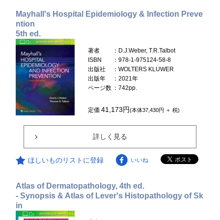
Mayhall's Hospital Epidemiology & Infection Preve
ntion
5th ed.
著者
：D.J.Weber, T.R.Talbot
ISBN
：978-1-975124-58-8
出版社
：WOLTERS KLUWER
出版年
：2021年
ページ数
：742pp.
41,173円
定価
(本体37,430円 ＋ 税)
詳しく見る
ほしいものリストに登録
いいね
Atlas of Dermatopathology, 4th ed.
- Synopsis & Atlas of Lever's Histopathology of Sk
in