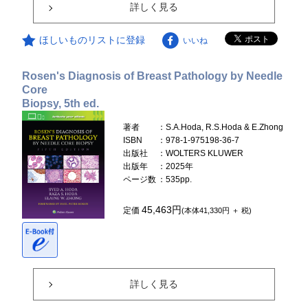
詳しく見る
ほしいものリストに登録
いいね
Rosen's Diagnosis of Breast Pathology by Needle
Core
Biopsy, 5th ed.
著者
：S.A.Hoda, R.S.Hoda & E.Zhong
ISBN
：978-1-975198-36-7
出版社
：WOLTERS KLUWER
出版年
：2025年
ページ数
：535pp.
45,463円
定価
(本体41,330円 ＋ 税)
詳しく見る