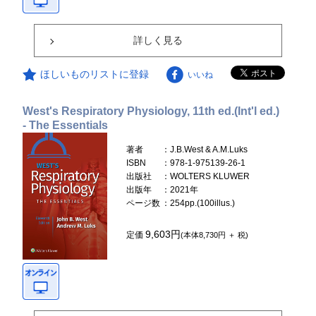
詳しく見る
ほしいものリストに登録
いいね
West's Respiratory Physiology, 11th ed.(Int'l ed.)
- The Essentials
著者
：J.B.West & A.M.Luks
ISBN
：978-1-975139-26-1
出版社
：WOLTERS KLUWER
出版年
：2021年
ページ数
：254pp.(100illus.)
9,603円
定価
(本体8,730円 ＋ 税)