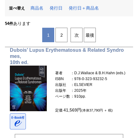
商品名
発行日
発行日＋商品名
並べ替え
あります
54件
1
2
次
最後
Dubois' Lupus Erythematosus & Related Syndro
mes,
10th ed.
著者
：D.J.Wallace & B.H.Hahn (eds.)
ISBN
：978-0-323-93232-5
出版社
：ELSEVIER
出版年
：2025年
ページ数
：910pp.
41,569円
定価
(本体37,790円 ＋ 税)