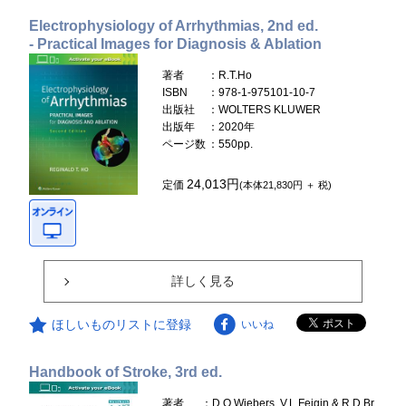
Electrophysiology of Arrhythmias, 2nd ed.
- Practical Images for Diagnosis & Ablation
著者
：R.T.Ho
ISBN
：978-1-975101-10-7
出版社
：WOLTERS KLUWER
出版年
：2020年
ページ数
：550pp.
24,013円
定価
(本体21,830円 ＋ 税)
詳しく見る
ほしいものリストに登録
いいね
Handbook of Stroke, 3rd ed.
著者
：D.O.Wiebers, V.L.Feigin & R.D.Br