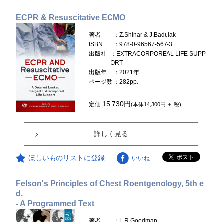
ECPR & Resuscitative ECMO
著者
：Z.Shinar & J.Badulak
ISBN
：978-0-96567-567-3
出版社
：EXTRACORPOREAL LIFE SUPP
ORT
出版年
：2021年
ページ数
：282pp.
15,730円
定価
(本体14,300円 ＋ 税)
詳しく見る
ほしいものリストに登録
いいね
Felson's Principles of Chest Roentgenology, 5th e
d.
- A Programmed Text
著者
：L.R.Goodman