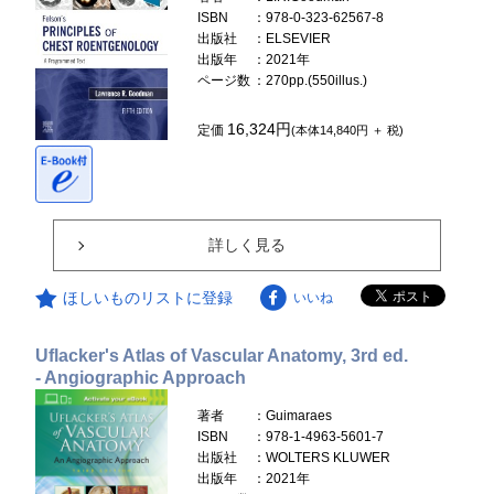
ISBN
：978-0-323-62567-8
出版社
：ELSEVIER
出版年
：2021年
ページ数
：270pp.(550illus.)
16,324円
定価
(本体14,840円 ＋ 税)
詳しく見る
ほしいものリストに登録
いいね
Uflacker's Atlas of Vascular Anatomy, 3rd ed.
- Angiographic Approach
著者
：Guimaraes
ISBN
：978-1-4963-5601-7
出版社
：WOLTERS KLUWER
出版年
：2021年