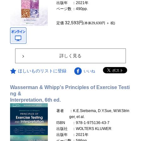
出版年
：2021年
ページ数
：490pp.
32,593円
定価
(本体29,630円 ＋ 税)
詳しく見る
ほしいものリストに登録
いいね
Wasserman & Whipp's Principles of Exercise Testi
ng &
Interpretation, 6th ed.
著者
：K.E.Sietsema, D.Y.Sue, W.W.Strin
ger, et al.
ISBN
：978-1-975136-43-7
出版社
：WOLTERS KLUWER
出版年
：2021年
ページ数
：586pp.