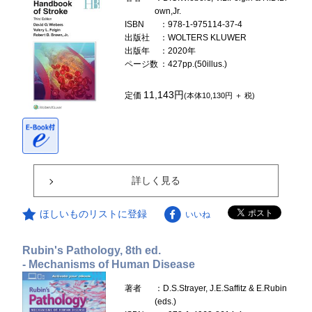
own,Jr.
ISBN
：978-1-975114-37-4
出版社
：WOLTERS KLUWER
出版年
：2020年
ページ数
：427pp.(50illus.)
11,143円
定価
(本体10,130円 ＋ 税)
詳しく見る
ほしいものリストに登録
いいね
Rubin's Pathology, 8th ed.
- Mechanisms of Human Disease
著者
：D.S.Strayer, J.E.Saffitz & E.Rubin
(eds.)