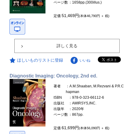
ページ数
：1658pp.(300illus.)
51,469円
定価
(本体46,790円 ＋ 税)
詳しく見る
ほしいものリストに登録
いいね
Diagnostic Imaging: Oncology, 2nd ed.
著者
：A.M.Shaaban, M.Rezvani & P.R.C
hapman
ISBN
：978-0-323-66112-6
出版社
：AMIRSYS,INC.
出版年
：2020年
ページ数
：867pp.
61,699円
定価
(本体56,090円 ＋ 税)