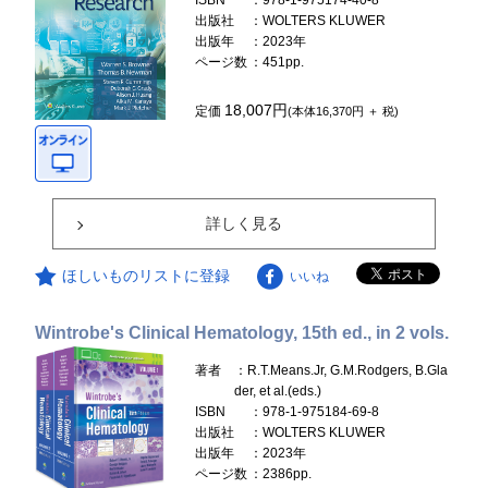
ISBN
：978-1-975174-40-8
出版社
：WOLTERS KLUWER
出版年
：2023年
ページ数
：451pp.
18,007円
定価
(本体16,370円 ＋ 税)
詳しく見る
ほしいものリストに登録
いいね
Wintrobe's Clinical Hematology, 15th ed., in 2 vols.
著者
：R.T.Means.Jr, G.M.Rodgers, B.Gla
der, et al.(eds.)
ISBN
：978-1-975184-69-8
出版社
：WOLTERS KLUWER
出版年
：2023年
ページ数
：2386pp.