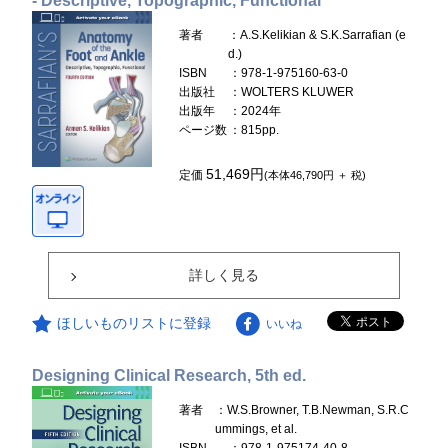
- Descriptive, Topographic, Functional
著者
：A.S.Kelikian & S.K.Sarrafian (e
d.)
ISBN
：978-1-975160-63-0
出版社
：WOLTERS KLUWER
出版年
：2024年
ページ数
：815pp.
51,469円
定価
(本体46,790円 ＋ 税)
詳しく見る
ほしいものリストに登録
いいね
Designing Clinical Research, 5th ed.
著者
：W.S.Browner, T.B.Newman, S.R.C
ummings, et al.