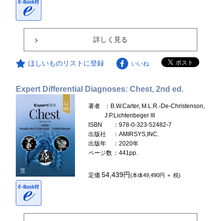
詳しく見る
ほしいものリストに登録
いいね
Expert Differential Diagnoses: Chest, 2nd ed.
著者
：B.W.Carter, M.L.R.-De-Christenson,
J.P.Lichtenbeger III
ISBN
：978-0-323-52482-7
出版社
：AMIRSYS,INC.
出版年
：2020年
ページ数
：441pp.
54,439円
定価
(本体49,490円 ＋ 税)