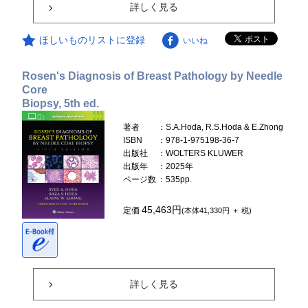
詳しく見る
ほしいものリストに登録
いいね
Rosen's Diagnosis of Breast Pathology by Needle
Core
Biopsy, 5th ed.
著者
：S.A.Hoda, R.S.Hoda & E.Zhong
ISBN
：978-1-975198-36-7
出版社
：WOLTERS KLUWER
出版年
：2025年
ページ数
：535pp.
45,463円
定価
(本体41,330円 ＋ 税)
詳しく見る