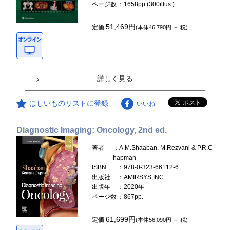
ページ数
：1658pp.(300illus.)
51,469円
定価
(本体46,790円 ＋ 税)
詳しく見る
ほしいものリストに登録
いいね
Diagnostic Imaging: Oncology, 2nd ed.
著者
：A.M.Shaaban, M.Rezvani & P.R.C
hapman
ISBN
：978-0-323-66112-6
出版社
：AMIRSYS,INC.
出版年
：2020年
ページ数
：867pp.
61,699円
定価
(本体56,090円 ＋ 税)