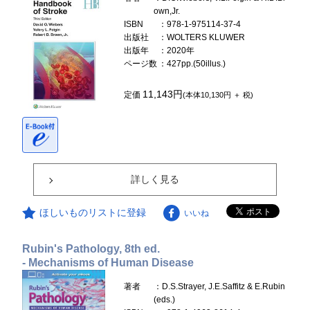
own,Jr.
ISBN
：978-1-975114-37-4
出版社
：WOLTERS KLUWER
出版年
：2020年
ページ数
：427pp.(50illus.)
11,143円
定価
(本体10,130円 ＋ 税)
詳しく見る
ほしいものリストに登録
いいね
Rubin's Pathology, 8th ed.
- Mechanisms of Human Disease
著者
：D.S.Strayer, J.E.Saffitz & E.Rubin
(eds.)