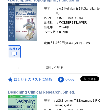
- Descriptive, Topographic, Functional
著者
：A.S.Kelikian & S.K.Sarrafian (e
d.)
ISBN
：978-1-975160-63-0
出版社
：WOLTERS KLUWER
出版年
：2024年
ページ数
：815pp.
51,469円
定価
(本体46,790円 ＋ 税)
詳しく見る
ほしいものリストに登録
いいね
Designing Clinical Research, 5th ed.
著者
：W.S.Browner, T.B.Newman, S.R.C
ummings, et al.