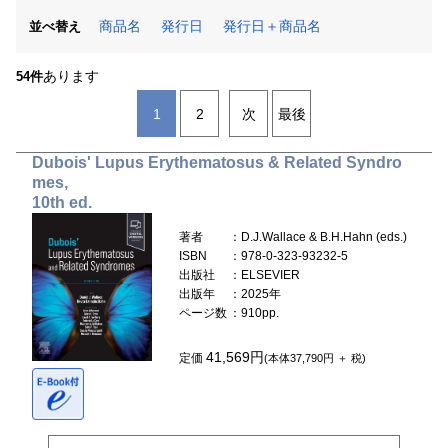
商品名
発行日
発行日＋商品名
並べ替え
あります
54件
1
2
次
最後
Dubois' Lupus Erythematosus & Related Syndro
mes,
10th ed.
著者
：D.J.Wallace & B.H.Hahn (eds.)
ISBN
：978-0-323-93232-5
出版社
：ELSEVIER
出版年
：2025年
ページ数
：910pp.
41,569円
定価
(本体37,790円 ＋ 税)