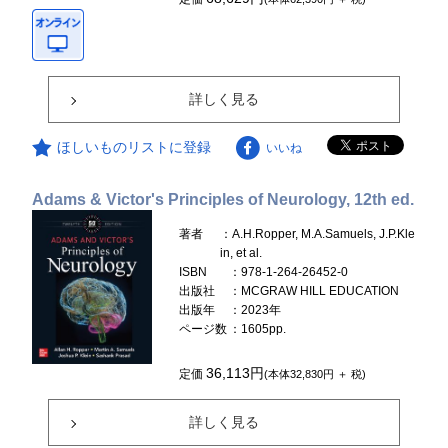
詳しく見る
ほしいものリストに登録
いいね
Adams & Victor's Principles of Neurology, 12th ed.
著者
：A.H.Ropper, M.A.Samuels, J.P.Kle
in, et al.
ISBN
：978-1-264-26452-0
出版社
：MCGRAW HILL EDUCATION
出版年
：2023年
ページ数
：1605pp.
36,113円
定価
(本体32,830円 ＋ 税)
詳しく見る