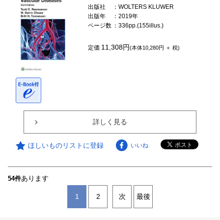
出版社
：WOLTERS KLUWER
出版年
：2019年
ページ数
：336pp.(155illus.)
11,308円
定価
(本体10,280円 ＋ 税)
詳しく見る
ほしいものリストに登録
いいね
あります
54件
1
2
次
最後