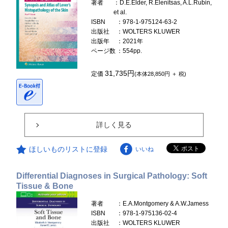
著者
：D.E.Elder, R.Elenitsas, A.L.Rubin,
et al.
ISBN
：978-1-975124-63-2
出版社
：WOLTERS KLUWER
出版年
：2021年
ページ数
：554pp.
31,735円
定価
(本体28,850円 ＋ 税)
詳しく見る
ほしいものリストに登録
いいね
Differential Diagnoses in Surgical Pathology: Soft
Tissue & Bone
著者
：E.A.Montgomery & A.W.Jamess
ISBN
：978-1-975136-02-4
出版社
：WOLTERS KLUWER