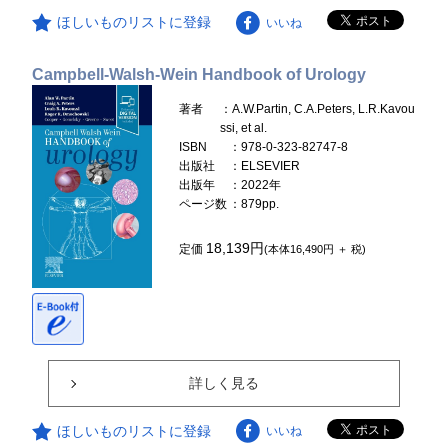
ほしいものリストに登録
いいね
Campbell-Walsh-Wein Handbook of Urology
著者
：A.W.Partin, C.A.Peters, L.R.Kavou
ssi, et al.
ISBN
：978-0-323-82747-8
出版社
：ELSEVIER
出版年
：2022年
ページ数
：879pp.
18,139円
定価
(本体16,490円 ＋ 税)
詳しく見る
ほしいものリストに登録
いいね