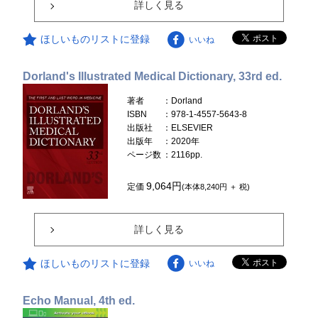
詳しく見る
ほしいものリストに登録
いいね
Dorland's Illustrated Medical Dictionary, 33rd ed.
著者
：Dorland
ISBN
：978-1-4557-5643-8
出版社
：ELSEVIER
出版年
：2020年
ページ数
：2116pp.
9,064円
定価
(本体8,240円 ＋ 税)
詳しく見る
ほしいものリストに登録
いいね
Echo Manual, 4th ed.