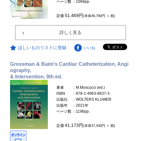
ページ数
：1094pp.
51,469円
定価
(本体46,790円 ＋ 税)
詳しく見る
ほしいものリストに登録
いいね
Grossman & Baim's Cardiac Catheterization, Angi
ography,
& Intervention, 9th ed.
著者
：M.Moscucci (ed.)
ISBN
：978-1-4963-8637-3
出版社
：WOLTERS KLUWER
出版年
：2021年
ページ数
：1196pp.
41,173円
定価
(本体37,430円 ＋ 税)