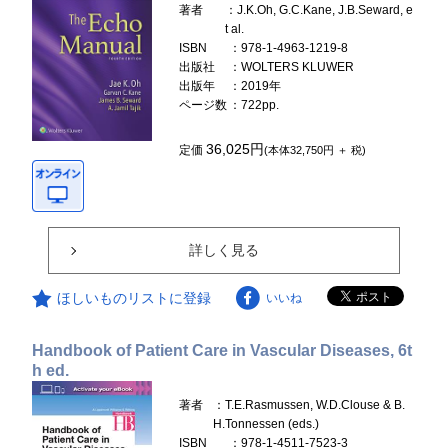
著者
：J.K.Oh, G.C.Kane, J.B.Seward, e
t al.
ISBN
：978-1-4963-1219-8
出版社
：WOLTERS KLUWER
出版年
：2019年
ページ数
：722pp.
36,025円
定価
(本体32,750円 ＋ 税)
詳しく見る
ほしいものリストに登録
いいね
Handbook of Patient Care in Vascular Diseases, 6t
h ed.
著者
：T.E.Rasmussen, W.D.Clouse & B.
H.Tonnessen (eds.)
ISBN
：978-1-4511-7523-3