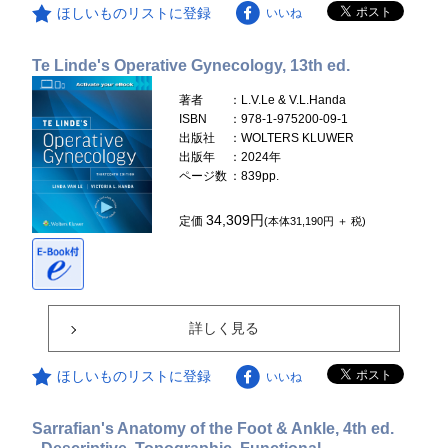
ほしいものリストに登録
いいね
Te Linde's Operative Gynecology, 13th ed.
著者
：L.V.Le & V.L.Handa
ISBN
：978-1-975200-09-1
出版社
：WOLTERS KLUWER
出版年
：2024年
ページ数
：839pp.
34,309円
定価
(本体31,190円 ＋ 税)
詳しく見る
ほしいものリストに登録
いいね
Sarrafian's Anatomy of the Foot & Ankle, 4th ed.