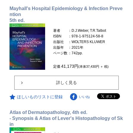
Mayhall's Hospital Epidemiology & Infection Preve
ntion
5th ed.
著者
：D.J.Weber, T.R.Talbot
ISBN
：978-1-975124-58-8
出版社
：WOLTERS KLUWER
出版年
：2021年
ページ数
：742pp.
41,173円
定価
(本体37,430円 ＋ 税)
詳しく見る
ほしいものリストに登録
いいね
Atlas of Dermatopathology, 4th ed.
- Synopsis & Atlas of Lever's Histopathology of Sk
in