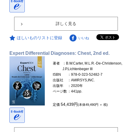
詳しく見る
ほしいものリストに登録
いいね
Expert Differential Diagnoses: Chest, 2nd ed.
著者
：B.W.Carter, M.L.R.-De-Christenson,
J.P.Lichtenbeger III
ISBN
：978-0-323-52482-7
出版社
：AMIRSYS,INC.
出版年
：2020年
ページ数
：441pp.
54,439円
定価
(本体49,490円 ＋ 税)