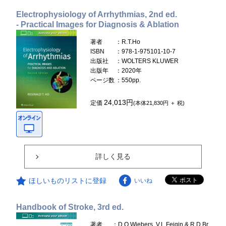
Electrophysiology of Arrhythmias, 2nd ed.
- Practical Images for Diagnosis & Ablation
著者
：R.T.Ho
ISBN
：978-1-975101-10-7
出版社
：WOLTERS KLUWER
出版年
：2020年
ページ数
：550pp.
24,013円
定価
(本体21,830円 ＋ 税)
詳しく見る
ほしいものリストに登録
いいね
Handbook of Stroke, 3rd ed.
著者
：D.O.Wiebers, V.L.Feigin & R.D.Br