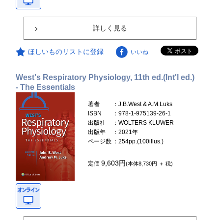
詳しく見る
ほしいものリストに登録
いいね
West's Respiratory Physiology, 11th ed.(Int'l ed.)
- The Essentials
著者
：J.B.West & A.M.Luks
ISBN
：978-1-975139-26-1
出版社
：WOLTERS KLUWER
出版年
：2021年
ページ数
：254pp.(100illus.)
9,603円
定価
(本体8,730円 ＋ 税)