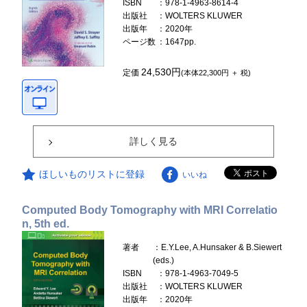
ISBN
：978-1-4963-8614-4
出版社
：WOLTERS KLUWER
出版年
：2020年
ページ数
：1647pp.
24,530円
定価
(本体22,300円 ＋ 税)
詳しく見る
ほしいものリストに登録
いいね
Computed Body Tomography with MRI Correlatio
n, 5th ed.
著者
：E.Y.Lee, A.Hunsaker & B.Siewert
(eds.)
ISBN
：978-1-4963-7049-5
出版社
：WOLTERS KLUWER
出版年
：2020年