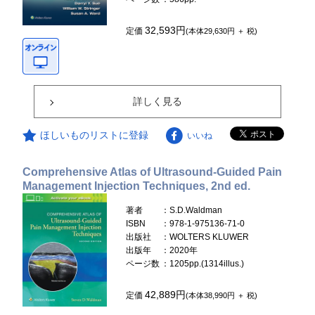
32,593円
定価
(本体29,630円 ＋ 税)
詳しく見る
ほしいものリストに登録
いいね
Comprehensive Atlas of Ultrasound-Guided Pain
Management Injection Techniques, 2nd ed.
著者
：S.D.Waldman
ISBN
：978-1-975136-71-0
出版社
：WOLTERS KLUWER
出版年
：2020年
ページ数
：1205pp.(1314illus.)
42,889円
定価
(本体38,990円 ＋ 税)