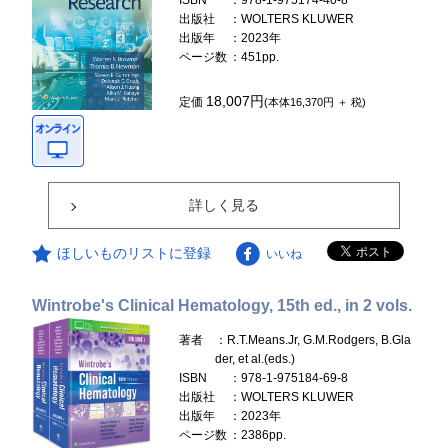
ISBN
：978-1-975174-40-8
出版社
：WOLTERS KLUWER
出版年
：2023年
ページ数
：451pp.
18,007円
定価
(本体16,370円 ＋ 税)
詳しく見る
ほしいものリストに登録
いいね
Wintrobe's Clinical Hematology, 15th ed., in 2 vols.
著者
：R.T.Means.Jr, G.M.Rodgers, B.Gla
der, et al.(eds.)
ISBN
：978-1-975184-69-8
出版社
：WOLTERS KLUWER
出版年
：2023年
ページ数
：2386pp.