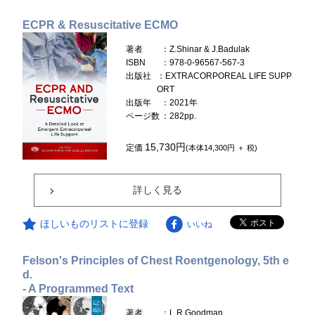
ECPR & Resuscitative ECMO
著者
：Z.Shinar & J.Badulak
ISBN
：978-0-96567-567-3
出版社
：EXTRACORPOREAL LIFE SUPP
ORT
出版年
：2021年
ページ数
：282pp.
15,730円
定価
(本体14,300円 ＋ 税)
詳しく見る
ほしいものリストに登録
いいね
Felson's Principles of Chest Roentgenology, 5th e
d.
- A Programmed Text
著者
：L.R.Goodman