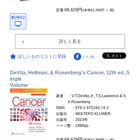
68,629円
定価
(本体62,390円 ＋ 税)
詳しく見る
ほしいものリストに登録
いいね
DeVita, Hellman, & Rosenberg's Cancer, 12th ed.,S
ingle
Volume
著者
：V.T.DeVita,Jr., T.S.Lawrence & S.
A.Rosenberg
ISBN
：978-1-975184-74-2
出版社
：WOLTERS KLUWER
出版年
：2023年
ページ数
：1880pp.
68,629円
定価
(本体62,390円 ＋ 税)