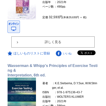
出版年
：2021年
ページ数
：490pp.
32,593円
定価
(本体29,630円 ＋ 税)
詳しく見る
ほしいものリストに登録
いいね
Wasserman & Whipp's Principles of Exercise Testi
ng &
Interpretation, 6th ed.
著者
：K.E.Sietsema, D.Y.Sue, W.W.Strin
ger, et al.
ISBN
：978-1-975136-43-7
出版社
：WOLTERS KLUWER
出版年
：2021年
ページ数
：586pp.