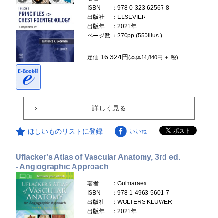
ISBN
：978-0-323-62567-8
出版社
：ELSEVIER
出版年
：2021年
ページ数
：270pp.(550illus.)
16,324円
定価
(本体14,840円 ＋ 税)
詳しく見る
ほしいものリストに登録
いいね
Uflacker's Atlas of Vascular Anatomy, 3rd ed.
- Angiographic Approach
著者
：Guimaraes
ISBN
：978-1-4963-5601-7
出版社
：WOLTERS KLUWER
出版年
：2021年