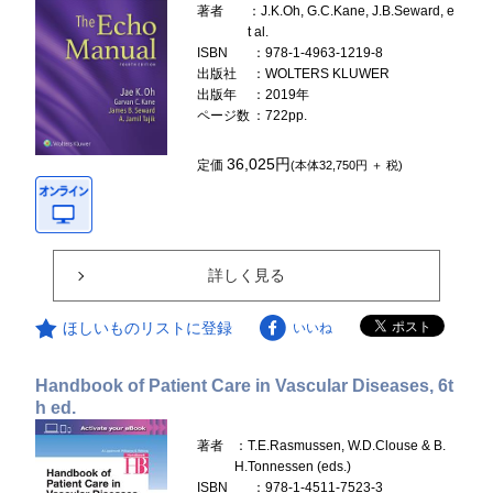
著者
：J.K.Oh, G.C.Kane, J.B.Seward, e
t al.
ISBN
：978-1-4963-1219-8
出版社
：WOLTERS KLUWER
出版年
：2019年
ページ数
：722pp.
36,025円
定価
(本体32,750円 ＋ 税)
詳しく見る
ほしいものリストに登録
いいね
Handbook of Patient Care in Vascular Diseases, 6t
h ed.
著者
：T.E.Rasmussen, W.D.Clouse & B.
H.Tonnessen (eds.)
ISBN
：978-1-4511-7523-3