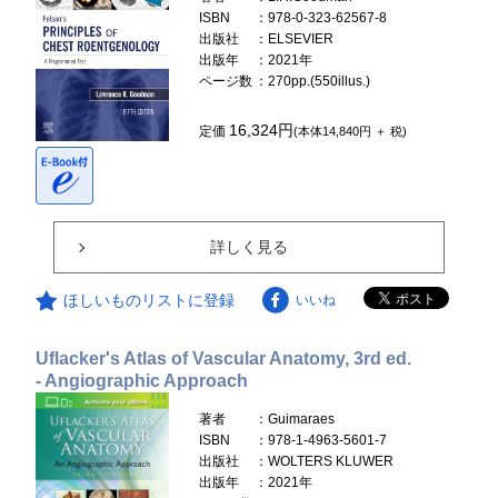
ISBN
：978-0-323-62567-8
出版社
：ELSEVIER
出版年
：2021年
ページ数
：270pp.(550illus.)
16,324円
定価
(本体14,840円 ＋ 税)
詳しく見る
ほしいものリストに登録
いいね
Uflacker's Atlas of Vascular Anatomy, 3rd ed.
- Angiographic Approach
著者
：Guimaraes
ISBN
：978-1-4963-5601-7
出版社
：WOLTERS KLUWER
出版年
：2021年