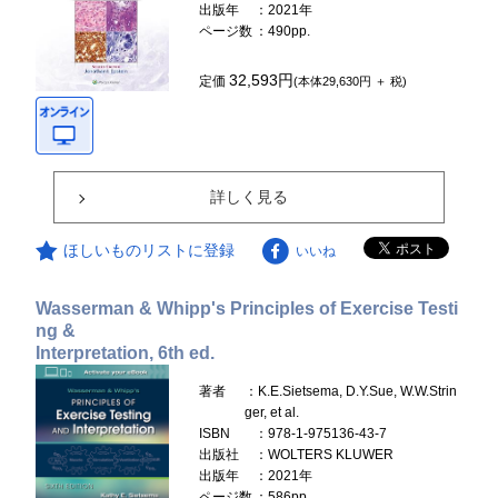
出版年
：2021年
ページ数
：490pp.
32,593円
定価
(本体29,630円 ＋ 税)
詳しく見る
ほしいものリストに登録
いいね
Wasserman & Whipp's Principles of Exercise Testi
ng &
Interpretation, 6th ed.
著者
：K.E.Sietsema, D.Y.Sue, W.W.Strin
ger, et al.
ISBN
：978-1-975136-43-7
出版社
：WOLTERS KLUWER
出版年
：2021年
ページ数
：586pp.