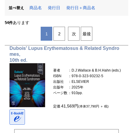
商品名
発行日
発行日＋商品名
並べ替え
あります
54件
1
2
次
最後
Dubois' Lupus Erythematosus & Related Syndro
mes,
10th ed.
著者
：D.J.Wallace & B.H.Hahn (eds.)
ISBN
：978-0-323-93232-5
出版社
：ELSEVIER
出版年
：2025年
ページ数
：910pp.
41,569円
定価
(本体37,790円 ＋ 税)