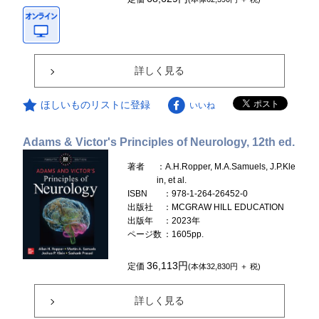
詳しく見る
ほしいものリストに登録
いいね
Adams & Victor's Principles of Neurology, 12th ed.
著者
：A.H.Ropper, M.A.Samuels, J.P.Kle
in, et al.
ISBN
：978-1-264-26452-0
出版社
：MCGRAW HILL EDUCATION
出版年
：2023年
ページ数
：1605pp.
36,113円
定価
(本体32,830円 ＋ 税)
詳しく見る