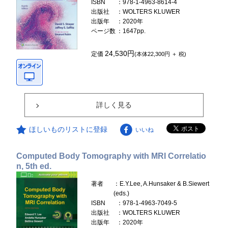
ISBN
：978-1-4963-8614-4
出版社
：WOLTERS KLUWER
出版年
：2020年
ページ数
：1647pp.
24,530円
定価
(本体22,300円 ＋ 税)
詳しく見る
ほしいものリストに登録
いいね
Computed Body Tomography with MRI Correlatio
n, 5th ed.
著者
：E.Y.Lee, A.Hunsaker & B.Siewert
(eds.)
ISBN
：978-1-4963-7049-5
出版社
：WOLTERS KLUWER
出版年
：2020年