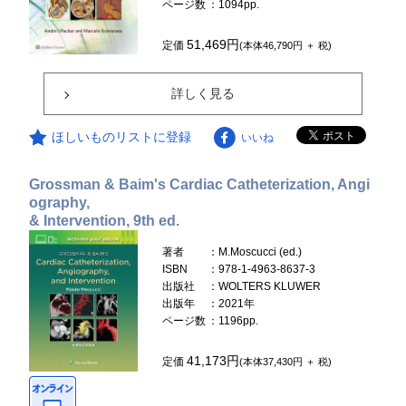
ページ数
：1094pp.
51,469円
定価
(本体46,790円 ＋ 税)
詳しく見る
ほしいものリストに登録
いいね
Grossman & Baim's Cardiac Catheterization, Angi
ography,
& Intervention, 9th ed.
著者
：M.Moscucci (ed.)
ISBN
：978-1-4963-8637-3
出版社
：WOLTERS KLUWER
出版年
：2021年
ページ数
：1196pp.
41,173円
定価
(本体37,430円 ＋ 税)