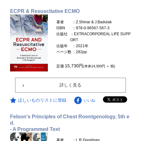
ECPR & Resuscitative ECMO
著者
：Z.Shinar & J.Badulak
ISBN
：978-0-96567-567-3
出版社
：EXTRACORPOREAL LIFE SUPP
ORT
出版年
：2021年
ページ数
：282pp.
15,730円
定価
(本体14,300円 ＋ 税)
詳しく見る
ほしいものリストに登録
いいね
Felson's Principles of Chest Roentgenology, 5th e
d.
- A Programmed Text
著者
：L.R.Goodman