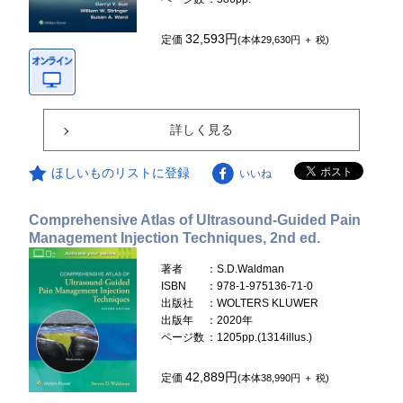
32,593円
定価
(本体29,630円 ＋ 税)
詳しく見る
ほしいものリストに登録
いいね
Comprehensive Atlas of Ultrasound-Guided Pain
Management Injection Techniques, 2nd ed.
著者
：S.D.Waldman
ISBN
：978-1-975136-71-0
出版社
：WOLTERS KLUWER
出版年
：2020年
ページ数
：1205pp.(1314illus.)
42,889円
定価
(本体38,990円 ＋ 税)