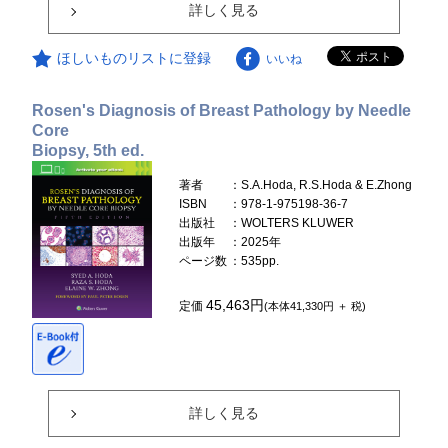
詳しく見る
ほしいものリストに登録
いいね
Rosen's Diagnosis of Breast Pathology by Needle
Core
Biopsy, 5th ed.
著者
：S.A.Hoda, R.S.Hoda & E.Zhong
ISBN
：978-1-975198-36-7
出版社
：WOLTERS KLUWER
出版年
：2025年
ページ数
：535pp.
45,463円
定価
(本体41,330円 ＋ 税)
詳しく見る