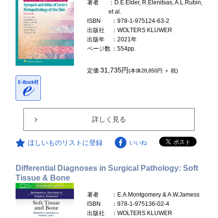
著者
：D.E.Elder, R.Elenitsas, A.L.Rubin,
et al.
ISBN
：978-1-975124-63-2
出版社
：WOLTERS KLUWER
出版年
：2021年
ページ数
：554pp.
31,735円
定価
(本体28,850円 ＋ 税)
詳しく見る
ほしいものリストに登録
いいね
Differential Diagnoses in Surgical Pathology: Soft
Tissue & Bone
著者
：E.A.Montgomery & A.W.Jamess
ISBN
：978-1-975136-02-4
出版社
：WOLTERS KLUWER