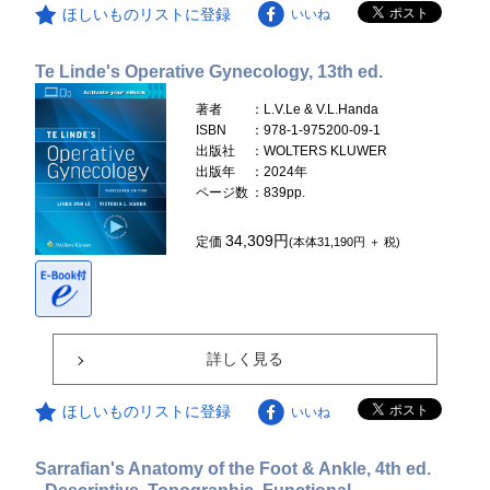
ほしいものリストに登録
いいね
Te Linde's Operative Gynecology, 13th ed.
著者
：L.V.Le & V.L.Handa
ISBN
：978-1-975200-09-1
出版社
：WOLTERS KLUWER
出版年
：2024年
ページ数
：839pp.
34,309円
定価
(本体31,190円 ＋ 税)
詳しく見る
ほしいものリストに登録
いいね
Sarrafian's Anatomy of the Foot & Ankle, 4th ed.