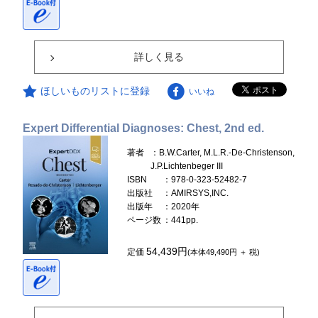
詳しく見る
ほしいものリストに登録
いいね
Expert Differential Diagnoses: Chest, 2nd ed.
著者
：B.W.Carter, M.L.R.-De-Christenson,
J.P.Lichtenbeger III
ISBN
：978-0-323-52482-7
出版社
：AMIRSYS,INC.
出版年
：2020年
ページ数
：441pp.
54,439円
定価
(本体49,490円 ＋ 税)