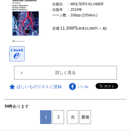
出版社
：WOLTERS KLUWER
出版年
：2019年
ページ数
：336pp.(155illus.)
11,308円
定価
(本体10,280円 ＋ 税)
詳しく見る
ほしいものリストに登録
いいね
あります
54件
1
2
次
最後