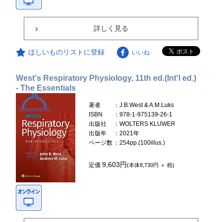
詳しく見る
ほしいものリストに登録
いいね
West's Respiratory Physiology, 11th ed.(Int'l ed.)
- The Essentials
著者
：J.B.West & A.M.Luks
ISBN
：978-1-975139-26-1
出版社
：WOLTERS KLUWER
出版年
：2021年
ページ数
：254pp.(100illus.)
9,603円
定価
(本体8,730円 ＋ 税)