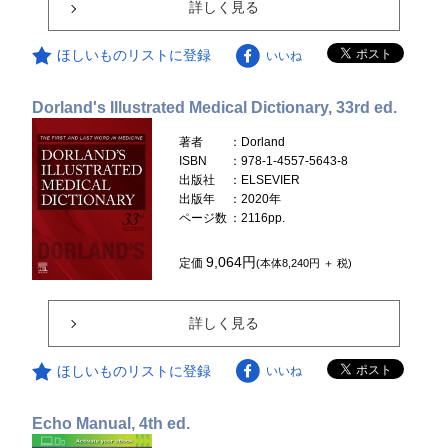
詳しく見る
ほしいものリストに登録
いいね
Dorland's Illustrated Medical Dictionary, 33rd ed.
著者
：Dorland
ISBN
：978-1-4557-5643-8
出版社
：ELSEVIER
出版年
：2020年
ページ数
：2116pp.
9,064円
定価
(本体8,240円 ＋ 税)
詳しく見る
ほしいものリストに登録
いいね
Echo Manual, 4th ed.