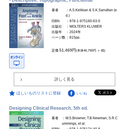
- Descriptive, Topographic, Functional
著者
：A.S.Kelikian & S.K.Sarrafian (e
d.)
ISBN
：978-1-975160-63-0
出版社
：WOLTERS KLUWER
出版年
：2024年
ページ数
：815pp.
51,469円
定価
(本体46,790円 ＋ 税)
詳しく見る
ほしいものリストに登録
いいね
Designing Clinical Research, 5th ed.
著者
：W.S.Browner, T.B.Newman, S.R.C
ummings, et al.