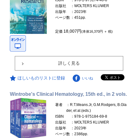
ISBN
：978-1-975174-40-8
出版社
：WOLTERS KLUWER
出版年
：2023年
ページ数
：451pp.
18,007円
定価
(本体16,370円 ＋ 税)
詳しく見る
ほしいものリストに登録
いいね
Wintrobe's Clinical Hematology, 15th ed., in 2 vols.
著者
：R.T.Means.Jr, G.M.Rodgers, B.Gla
der, et al.(eds.)
ISBN
：978-1-975184-69-8
出版社
：WOLTERS KLUWER
出版年
：2023年
ページ数
：2386pp.