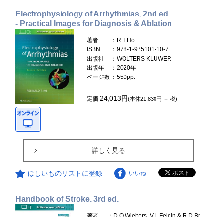
Electrophysiology of Arrhythmias, 2nd ed.
- Practical Images for Diagnosis & Ablation
著者
：R.T.Ho
ISBN
：978-1-975101-10-7
出版社
：WOLTERS KLUWER
出版年
：2020年
ページ数
：550pp.
24,013円
定価
(本体21,830円 ＋ 税)
詳しく見る
ほしいものリストに登録
いいね
Handbook of Stroke, 3rd ed.
著者
：D.O.Wiebers, V.L.Feigin & R.D.Br