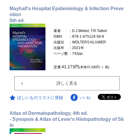
Mayhall's Hospital Epidemiology & Infection Preve
ntion
5th ed.
著者
：D.J.Weber, T.R.Talbot
ISBN
：978-1-975124-58-8
出版社
：WOLTERS KLUWER
出版年
：2021年
ページ数
：742pp.
41,173円
定価
(本体37,430円 ＋ 税)
詳しく見る
ほしいものリストに登録
いいね
Atlas of Dermatopathology, 4th ed.
- Synopsis & Atlas of Lever's Histopathology of Sk
in