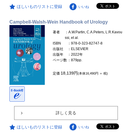
ほしいものリストに登録
いいね
Campbell-Walsh-Wein Handbook of Urology
著者
：A.W.Partin, C.A.Peters, L.R.Kavou
ssi, et al.
ISBN
：978-0-323-82747-8
出版社
：ELSEVIER
出版年
：2022年
ページ数
：879pp.
18,139円
定価
(本体16,490円 ＋ 税)
詳しく見る
ほしいものリストに登録
いいね