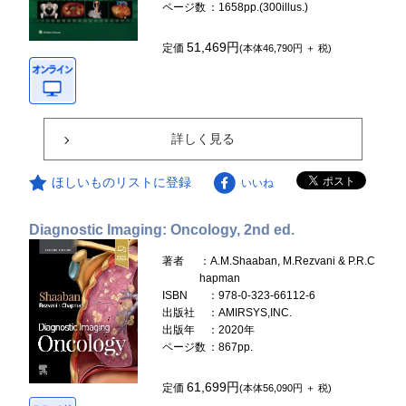
ページ数
：1658pp.(300illus.)
51,469円
定価
(本体46,790円 ＋ 税)
詳しく見る
ほしいものリストに登録
いいね
Diagnostic Imaging: Oncology, 2nd ed.
著者
：A.M.Shaaban, M.Rezvani & P.R.C
hapman
ISBN
：978-0-323-66112-6
出版社
：AMIRSYS,INC.
出版年
：2020年
ページ数
：867pp.
61,699円
定価
(本体56,090円 ＋ 税)