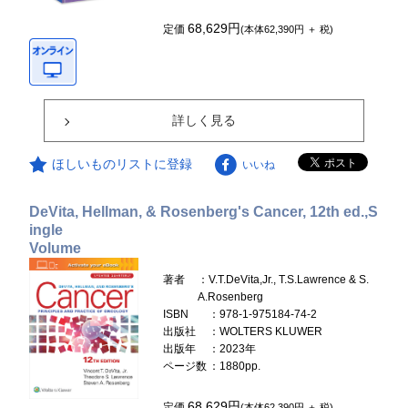
68,629円
定価
(本体62,390円 ＋ 税)
詳しく見る
ほしいものリストに登録
いいね
DeVita, Hellman, & Rosenberg's Cancer, 12th ed.,S
ingle
Volume
著者
：V.T.DeVita,Jr., T.S.Lawrence & S.
A.Rosenberg
ISBN
：978-1-975184-74-2
出版社
：WOLTERS KLUWER
出版年
：2023年
ページ数
：1880pp.
68,629円
定価
(本体62,390円 ＋ 税)