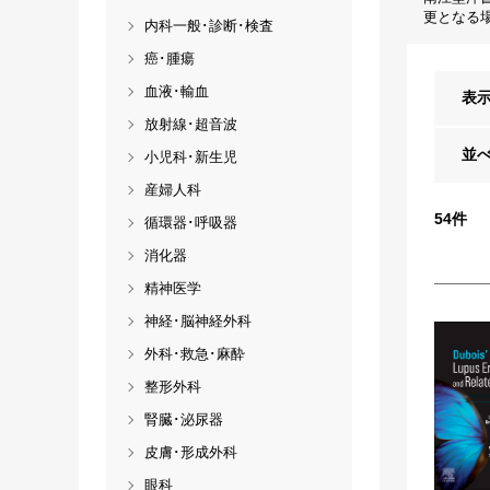
更となる
内科一般･診断･検査
癌･腫瘍
血液･輸血
表
放射線･超音波
並
小児科･新生児
産婦人科
54
件
循環器･呼吸器
消化器
精神医学
神経･脳神経外科
外科･救急･麻酔
整形外科
腎臓･泌尿器
皮膚･形成外科
眼科