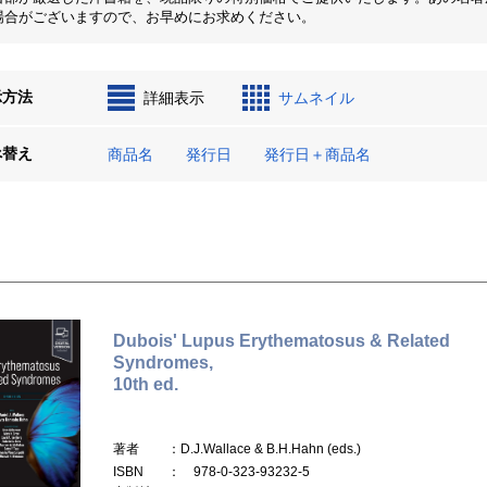
場合がございますので、お早めにお求めください。
示方法
詳細表示
サムネイル
べ替え
商品名
発行日
発行日＋商品名
Dubois' Lupus Erythematosus & Related
Syndromes,
10th ed.
著者
：D.J.Wallace & B.H.Hahn (eds.)
ISBN
： 978-0-323-93232-5