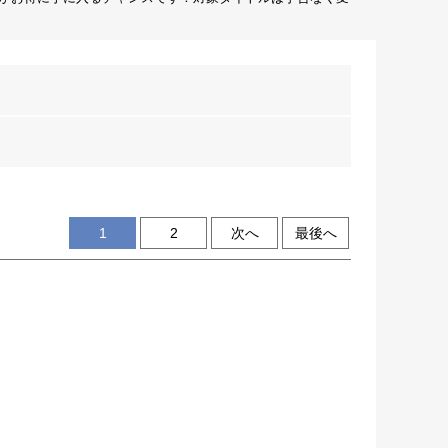
1
2
次へ
最後へ