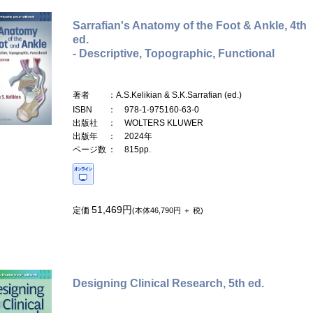
Sarrafian's Anatomy of the Foot & Ankle, 4th
ed.
- Descriptive, Topographic, Functional
著者
：A.S.Kelikian & S.K.Sarrafian (ed.)
ISBN
： 978-1-975160-63-0
出版社
： WOLTERS KLUWER
出版年
： 2024年
ページ数
： 815pp.
51,469円
定価
(本体46,790円 ＋ 税)
Designing Clinical Research, 5th ed.