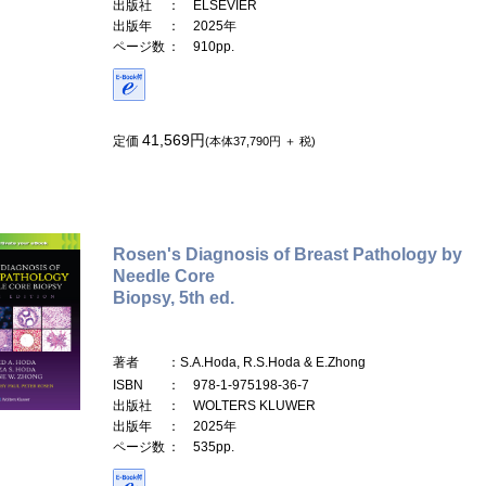
出版社
： ELSEVIER
出版年
： 2025年
ページ数
： 910pp.
41,569円
定価
(本体37,790円 ＋ 税)
Rosen's Diagnosis of Breast Pathology by
Needle Core
Biopsy, 5th ed.
著者
：S.A.Hoda, R.S.Hoda & E.Zhong
ISBN
： 978-1-975198-36-7
出版社
： WOLTERS KLUWER
出版年
： 2025年
ページ数
： 535pp.