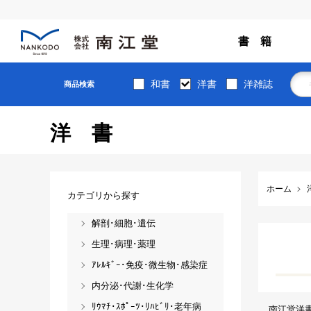
書 籍
和書
洋書
洋雑誌
商品検索
洋書
ホーム
カテゴリから探す
解剖･細胞･遺伝
生理･病理･薬理
ｱﾚﾙｷﾞｰ･免疫･微生物･感染症
内分泌･代謝･生化学
ﾘｳﾏﾁ･ｽﾎﾟｰﾂ･ﾘﾊﾋﾞﾘ･老年病
南江堂洋