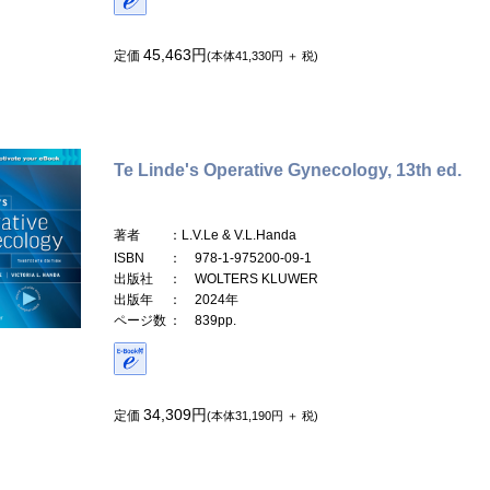
45,463円
定価
(本体41,330円 ＋ 税)
Te Linde's Operative Gynecology, 13th ed.
著者
：L.V.Le & V.L.Handa
ISBN
： 978-1-975200-09-1
出版社
： WOLTERS KLUWER
出版年
： 2024年
ページ数
： 839pp.
34,309円
定価
(本体31,190円 ＋ 税)