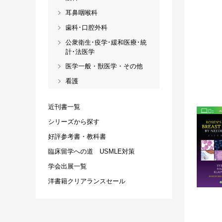
耳鼻咽喉科
歯科･口腔外科
公衆衛生･疫学･緩和医療･統
計･法医学
医学一般・獣医学・その他
看護
近刊書一覧
シリーズから探す
好評参考書・教科書
臨床留学への道 USMLE対策
学会出展一覧
洋書籍クリアランスセール