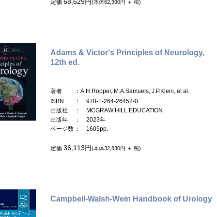
68,629円
定価
(本体62,390円 ＋ 税)
Adams & Victor's Principles of Neurology,
12th ed.
著者
：A.H.Ropper, M.A.Samuels, J.P.Klein, et al.
ISBN
： 978-1-264-26452-0
出版社
： MCGRAW HILL EDUCATION
出版年
： 2023年
ページ数
： 1605pp.
36,113円
定価
(本体32,830円 ＋ 税)
Campbell-Walsh-Wein Handbook of Urology