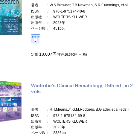
著者
：W.S.Browner, T.B.Newman, S.R.Cummings, et al.
ISBN
： 978-1-975174-40-8
出版社
： WOLTERS KLUWER
出版年
： 2023年
ページ数
： 451pp.
18,007円
定価
(本体16,370円 ＋ 税)
Wintrobe's Clinical Hematology, 15th ed., in 2
vols.
著者
：R.T.Means.Jr, G.M.Rodgers, B.Glader, et al.(eds.)
ISBN
： 978-1-975184-69-8
出版社
： WOLTERS KLUWER
出版年
： 2023年
ページ数
： 2386pp.