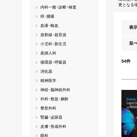
更となる
内科一般･診断･検査
癌･腫瘍
血液･輸血
表
放射線･超音波
並
小児科･新生児
産婦人科
54
件
循環器･呼吸器
消化器
精神医学
神経･脳神経外科
外科･救急･麻酔
整形外科
腎臓･泌尿器
皮膚･形成外科
眼科