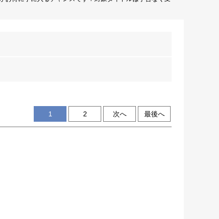
1
2
次へ
最後へ