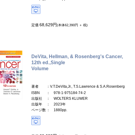
68,629円
定価
(本体62,390円 ＋ 税)
DeVita, Hellman, & Rosenberg's Cancer,
12th ed.,Single
Volume
著者
：V.T.DeVita,Jr., T.S.Lawrence & S.A.Rosenberg
ISBN
： 978-1-975184-74-2
出版社
： WOLTERS KLUWER
出版年
： 2023年
ページ数
： 1880pp.