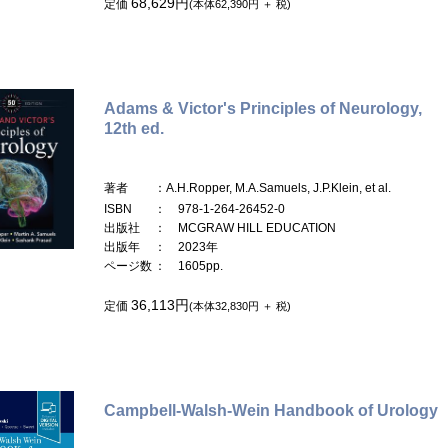
68,629円
定価
(本体62,390円 ＋ 税)
Adams & Victor's Principles of Neurology,
12th ed.
著者
：A.H.Ropper, M.A.Samuels, J.P.Klein, et al.
ISBN
： 978-1-264-26452-0
出版社
： MCGRAW HILL EDUCATION
出版年
： 2023年
ページ数
： 1605pp.
36,113円
定価
(本体32,830円 ＋ 税)
Campbell-Walsh-Wein Handbook of Urology