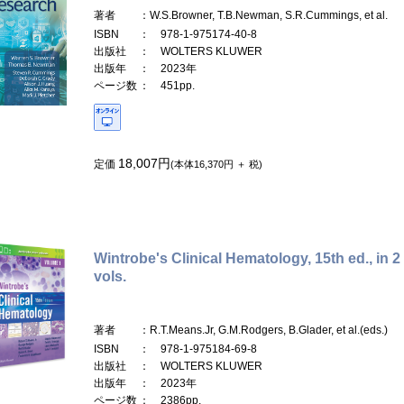
著者
：W.S.Browner, T.B.Newman, S.R.Cummings, et al.
ISBN
： 978-1-975174-40-8
出版社
： WOLTERS KLUWER
出版年
： 2023年
ページ数
： 451pp.
18,007円
定価
(本体16,370円 ＋ 税)
Wintrobe's Clinical Hematology, 15th ed., in 2
vols.
著者
：R.T.Means.Jr, G.M.Rodgers, B.Glader, et al.(eds.)
ISBN
： 978-1-975184-69-8
出版社
： WOLTERS KLUWER
出版年
： 2023年
ページ数
： 2386pp.