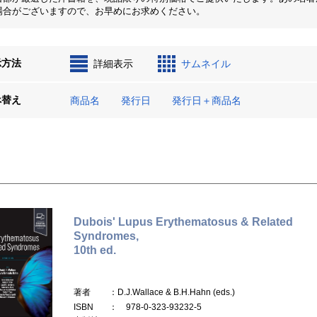
場合がございますので、お早めにお求めください。
示方法
詳細表示
サムネイル
べ替え
商品名
発行日
発行日＋商品名
Dubois' Lupus Erythematosus & Related
Syndromes,
10th ed.
著者
：D.J.Wallace & B.H.Hahn (eds.)
ISBN
： 978-0-323-93232-5