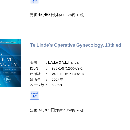
45,463円
定価
(本体41,330円 ＋ 税)
Te Linde's Operative Gynecology, 13th ed.
著者
：L.V.Le & V.L.Handa
ISBN
： 978-1-975200-09-1
出版社
： WOLTERS KLUWER
出版年
： 2024年
ページ数
： 839pp.
34,309円
定価
(本体31,190円 ＋ 税)