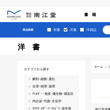
書 籍
和書
洋書
洋雑誌
商品検索
洋書
ホーム
カテゴリから探す
解剖･細胞･遺伝
生理･病理･薬理
ｱﾚﾙｷﾞｰ･免疫･微生物･感染症
内分泌･代謝･生化学
ﾘｳﾏﾁ･ｽﾎﾟｰﾂ･ﾘﾊﾋﾞﾘ･老年病
南江堂洋