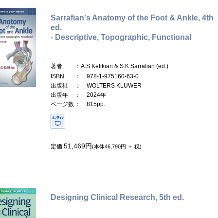
Sarrafian's Anatomy of the Foot & Ankle, 4th
ed.
- Descriptive, Topographic, Functional
著者
：A.S.Kelikian & S.K.Sarrafian (ed.)
ISBN
： 978-1-975160-63-0
出版社
： WOLTERS KLUWER
出版年
： 2024年
ページ数
： 815pp.
51,469円
定価
(本体46,790円 ＋ 税)
Designing Clinical Research, 5th ed.