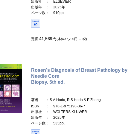
出版社
： ELSEVIER
出版年
： 2025年
ページ数
： 910pp.
41,569円
定価
(本体37,790円 ＋ 税)
Rosen's Diagnosis of Breast Pathology by
Needle Core
Biopsy, 5th ed.
著者
：S.A.Hoda, R.S.Hoda & E.Zhong
ISBN
： 978-1-975198-36-7
出版社
： WOLTERS KLUWER
出版年
： 2025年
ページ数
： 535pp.