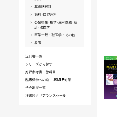
耳鼻咽喉科
歯科･口腔外科
公衆衛生･疫学･緩和医療･統
計･法医学
医学一般・獣医学・その他
看護
近刊書一覧
シリーズから探す
好評参考書・教科書
臨床留学への道 USMLE対策
学会出展一覧
洋書籍クリアランスセール