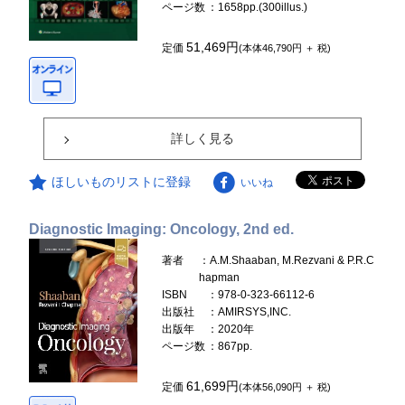
ページ数
：1658pp.(300illus.)
51,469円
定価
(本体46,790円 ＋ 税)
詳しく見る
ほしいものリストに登録
いいね
Diagnostic Imaging: Oncology, 2nd ed.
著者
：A.M.Shaaban, M.Rezvani & P.R.C
hapman
ISBN
：978-0-323-66112-6
出版社
：AMIRSYS,INC.
出版年
：2020年
ページ数
：867pp.
61,699円
定価
(本体56,090円 ＋ 税)