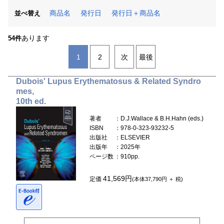
商品名
発行日
発行日＋商品名
並べ替え
あります
54件
1
2
次
最後
Dubois' Lupus Erythematosus & Related Syndro
mes,
10th ed.
著者
：D.J.Wallace & B.H.Hahn (eds.)
ISBN
：978-0-323-93232-5
出版社
：ELSEVIER
出版年
：2025年
ページ数
：910pp.
41,569円
定価
(本体37,790円 ＋ 税)