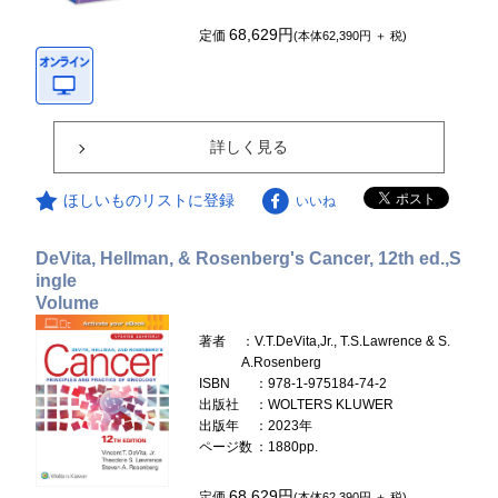
68,629円
定価
(本体62,390円 ＋ 税)
詳しく見る
ほしいものリストに登録
いいね
DeVita, Hellman, & Rosenberg's Cancer, 12th ed.,S
ingle
Volume
著者
：V.T.DeVita,Jr., T.S.Lawrence & S.
A.Rosenberg
ISBN
：978-1-975184-74-2
出版社
：WOLTERS KLUWER
出版年
：2023年
ページ数
：1880pp.
68,629円
定価
(本体62,390円 ＋ 税)