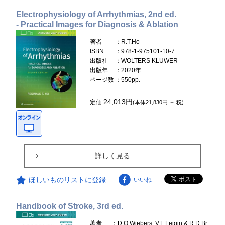
Electrophysiology of Arrhythmias, 2nd ed.
- Practical Images for Diagnosis & Ablation
著者
：R.T.Ho
ISBN
：978-1-975101-10-7
出版社
：WOLTERS KLUWER
出版年
：2020年
ページ数
：550pp.
24,013円
定価
(本体21,830円 ＋ 税)
詳しく見る
ほしいものリストに登録
いいね
Handbook of Stroke, 3rd ed.
著者
：D.O.Wiebers, V.L.Feigin & R.D.Br