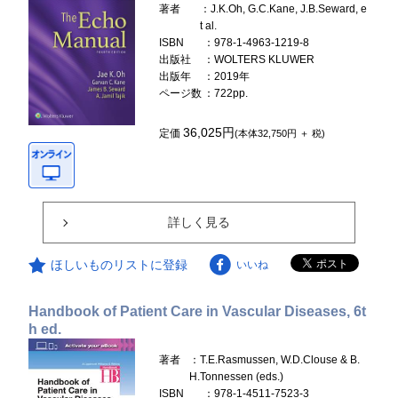
著者
：J.K.Oh, G.C.Kane, J.B.Seward, e
t al.
ISBN
：978-1-4963-1219-8
出版社
：WOLTERS KLUWER
出版年
：2019年
ページ数
：722pp.
36,025円
定価
(本体32,750円 ＋ 税)
詳しく見る
ほしいものリストに登録
いいね
Handbook of Patient Care in Vascular Diseases, 6t
h ed.
著者
：T.E.Rasmussen, W.D.Clouse & B.
H.Tonnessen (eds.)
ISBN
：978-1-4511-7523-3