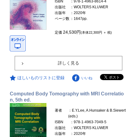
ISBN
：978-1-4963-8614-4
出版社
：WOLTERS KLUWER
出版年
：2020年
ページ数
：1647pp.
24,530円
定価
(本体22,300円 ＋ 税)
詳しく見る
ほしいものリストに登録
いいね
Computed Body Tomography with MRI Correlatio
n, 5th ed.
著者
：E.Y.Lee, A.Hunsaker & B.Siewert
(eds.)
ISBN
：978-1-4963-7049-5
出版社
：WOLTERS KLUWER
出版年
：2020年