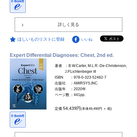
詳しく見る
ほしいものリストに登録
いいね
Expert Differential Diagnoses: Chest, 2nd ed.
著者
：B.W.Carter, M.L.R.-De-Christenson,
J.P.Lichtenbeger III
ISBN
：978-0-323-52482-7
出版社
：AMIRSYS,INC.
出版年
：2020年
ページ数
：441pp.
54,439円
定価
(本体49,490円 ＋ 税)