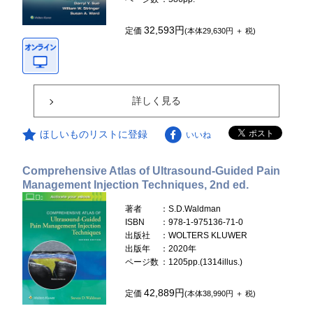
32,593円
定価
(本体29,630円 ＋ 税)
詳しく見る
ほしいものリストに登録
いいね
Comprehensive Atlas of Ultrasound-Guided Pain
Management Injection Techniques, 2nd ed.
著者
：S.D.Waldman
ISBN
：978-1-975136-71-0
出版社
：WOLTERS KLUWER
出版年
：2020年
ページ数
：1205pp.(1314illus.)
42,889円
定価
(本体38,990円 ＋ 税)