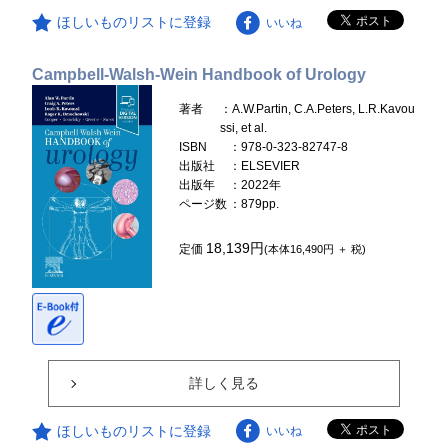
ほしいものリストに登録
いいね
Campbell-Walsh-Wein Handbook of Urology
著者
：A.W.Partin, C.A.Peters, L.R.Kavou
ssi, et al.
ISBN
：978-0-323-82747-8
出版社
：ELSEVIER
出版年
：2022年
ページ数
：879pp.
18,139円
定価
(本体16,490円 ＋ 税)
詳しく見る
ほしいものリストに登録
いいね