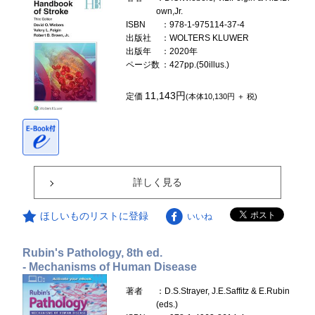
own,Jr.
ISBN
：978-1-975114-37-4
出版社
：WOLTERS KLUWER
出版年
：2020年
ページ数
：427pp.(50illus.)
11,143円
定価
(本体10,130円 ＋ 税)
詳しく見る
ほしいものリストに登録
いいね
Rubin's Pathology, 8th ed.
- Mechanisms of Human Disease
著者
：D.S.Strayer, J.E.Saffitz & E.Rubin
(eds.)