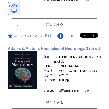
詳しく見る
ほしいものリストに登録
いいね
Adams & Victor's Principles of Neurology, 12th ed.
著者
：A.H.Ropper, M.A.Samuels, J.P.Kle
in, et al.
ISBN
：978-1-264-26452-0
出版社
：MCGRAW HILL EDUCATION
出版年
：2023年
ページ数
：1605pp.
36,113円
定価
(本体32,830円 ＋ 税)
詳しく見る