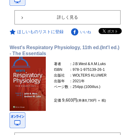
詳しく見る
ほしいものリストに登録
いいね
West's Respiratory Physiology, 11th ed.(Int'l ed.)
- The Essentials
著者
：J.B.West & A.M.Luks
ISBN
：978-1-975139-26-1
出版社
：WOLTERS KLUWER
出版年
：2021年
ページ数
：254pp.(100illus.)
9,603円
定価
(本体8,730円 ＋ 税)