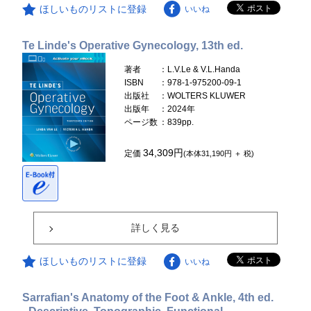
ほしいものリストに登録
いいね
Te Linde's Operative Gynecology, 13th ed.
著者
：L.V.Le & V.L.Handa
ISBN
：978-1-975200-09-1
出版社
：WOLTERS KLUWER
出版年
：2024年
ページ数
：839pp.
34,309円
定価
(本体31,190円 ＋ 税)
詳しく見る
ほしいものリストに登録
いいね
Sarrafian's Anatomy of the Foot & Ankle, 4th ed.