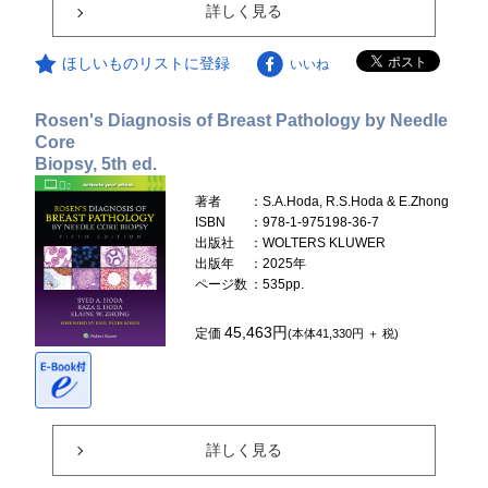
詳しく見る
ほしいものリストに登録
いいね
Rosen's Diagnosis of Breast Pathology by Needle
Core
Biopsy, 5th ed.
著者
：S.A.Hoda, R.S.Hoda & E.Zhong
ISBN
：978-1-975198-36-7
出版社
：WOLTERS KLUWER
出版年
：2025年
ページ数
：535pp.
45,463円
定価
(本体41,330円 ＋ 税)
詳しく見る