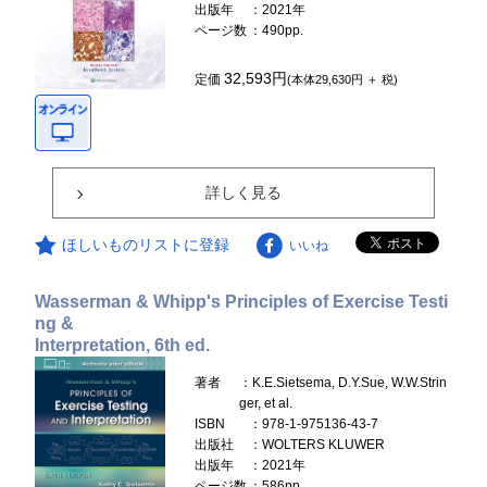
出版年
：2021年
ページ数
：490pp.
32,593円
定価
(本体29,630円 ＋ 税)
詳しく見る
ほしいものリストに登録
いいね
Wasserman & Whipp's Principles of Exercise Testi
ng &
Interpretation, 6th ed.
著者
：K.E.Sietsema, D.Y.Sue, W.W.Strin
ger, et al.
ISBN
：978-1-975136-43-7
出版社
：WOLTERS KLUWER
出版年
：2021年
ページ数
：586pp.