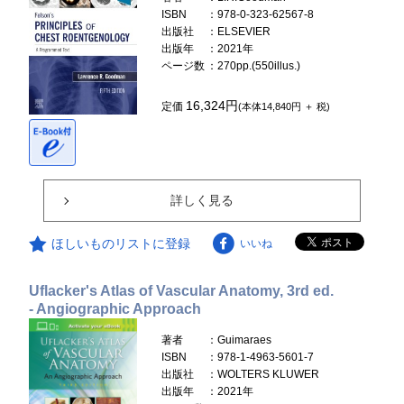
ISBN
：978-0-323-62567-8
出版社
：ELSEVIER
出版年
：2021年
ページ数
：270pp.(550illus.)
16,324円
定価
(本体14,840円 ＋ 税)
詳しく見る
ほしいものリストに登録
いいね
Uflacker's Atlas of Vascular Anatomy, 3rd ed.
- Angiographic Approach
著者
：Guimaraes
ISBN
：978-1-4963-5601-7
出版社
：WOLTERS KLUWER
出版年
：2021年