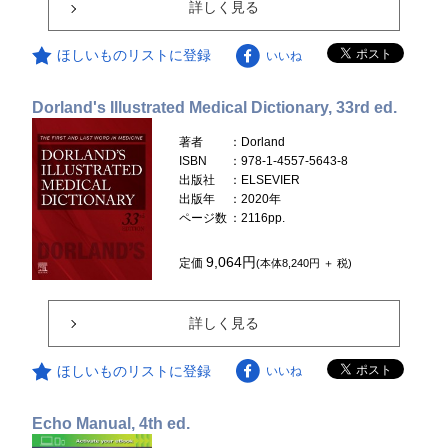
詳しく見る
ほしいものリストに登録
いいね
Dorland's Illustrated Medical Dictionary, 33rd ed.
著者
：Dorland
ISBN
：978-1-4557-5643-8
出版社
：ELSEVIER
出版年
：2020年
ページ数
：2116pp.
9,064円
定価
(本体8,240円 ＋ 税)
詳しく見る
ほしいものリストに登録
いいね
Echo Manual, 4th ed.