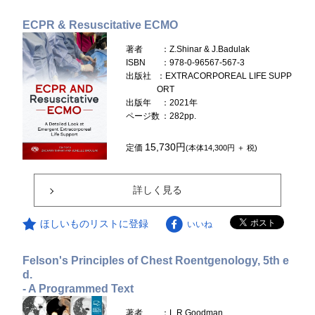
ECPR & Resuscitative ECMO
著者
：Z.Shinar & J.Badulak
ISBN
：978-0-96567-567-3
出版社
：EXTRACORPOREAL LIFE SUPP
ORT
出版年
：2021年
ページ数
：282pp.
15,730円
定価
(本体14,300円 ＋ 税)
詳しく見る
ほしいものリストに登録
いいね
Felson's Principles of Chest Roentgenology, 5th e
d.
- A Programmed Text
著者
：L.R.Goodman