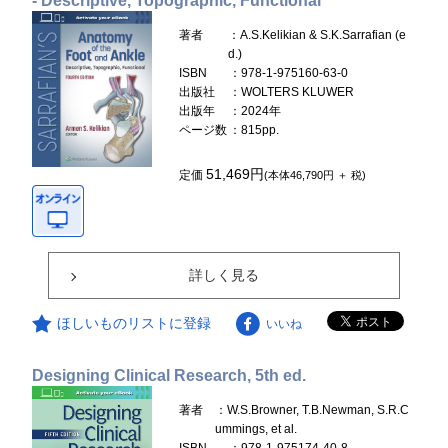
- Descriptive, Topographic, Functional
著者
：A.S.Kelikian & S.K.Sarrafian (e
d.)
ISBN
：978-1-975160-63-0
出版社
：WOLTERS KLUWER
出版年
：2024年
ページ数
：815pp.
51,469円
定価
(本体46,790円 ＋ 税)
詳しく見る
ほしいものリストに登録
いいね
Designing Clinical Research, 5th ed.
著者
：W.S.Browner, T.B.Newman, S.R.C
ummings, et al.