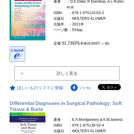
著者
：D.E.Elder, R.Elenitsas, A.L.Rubin,
et al.
ISBN
：978-1-975124-63-2
出版社
：WOLTERS KLUWER
出版年
：2021年
ページ数
：554pp.
31,735円
定価
(本体28,850円 ＋ 税)
詳しく見る
ほしいものリストに登録
いいね
Differential Diagnoses in Surgical Pathology: Soft
Tissue & Bone
著者
：E.A.Montgomery & A.W.Jamess
ISBN
：978-1-975136-02-4
出版社
：WOLTERS KLUWER