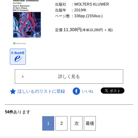
出版社
：WOLTERS KLUWER
出版年
：2019年
ページ数
：336pp.(155illus.)
11,308円
定価
(本体10,280円 ＋ 税)
詳しく見る
ほしいものリストに登録
いいね
あります
54件
1
2
次
最後