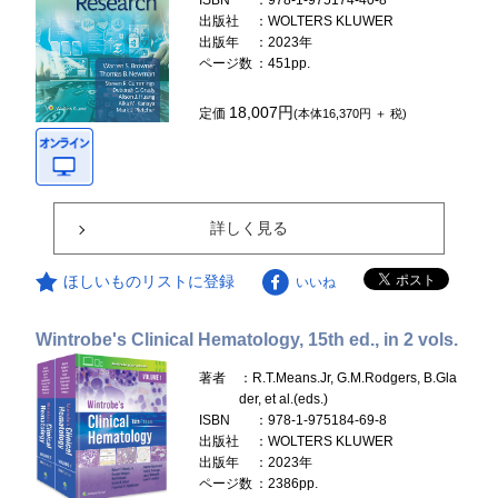
ISBN
：978-1-975174-40-8
出版社
：WOLTERS KLUWER
出版年
：2023年
ページ数
：451pp.
18,007円
定価
(本体16,370円 ＋ 税)
詳しく見る
ほしいものリストに登録
いいね
Wintrobe's Clinical Hematology, 15th ed., in 2 vols.
著者
：R.T.Means.Jr, G.M.Rodgers, B.Gla
der, et al.(eds.)
ISBN
：978-1-975184-69-8
出版社
：WOLTERS KLUWER
出版年
：2023年
ページ数
：2386pp.