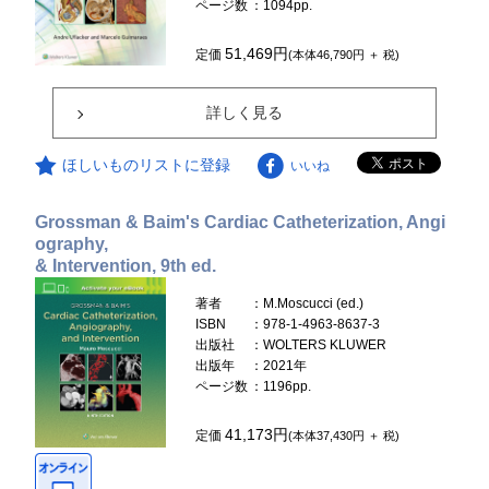
ページ数
：1094pp.
51,469円
定価
(本体46,790円 ＋ 税)
詳しく見る
ほしいものリストに登録
いいね
Grossman & Baim's Cardiac Catheterization, Angi
ography,
& Intervention, 9th ed.
著者
：M.Moscucci (ed.)
ISBN
：978-1-4963-8637-3
出版社
：WOLTERS KLUWER
出版年
：2021年
ページ数
：1196pp.
41,173円
定価
(本体37,430円 ＋ 税)