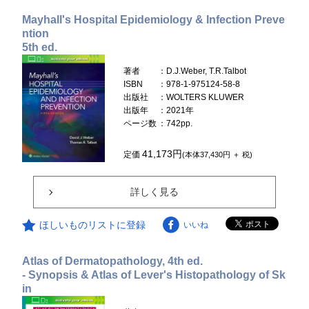
Mayhall's Hospital Epidemiology & Infection Preve
ntion
5th ed.
著者
：D.J.Weber, T.R.Talbot
ISBN
：978-1-975124-58-8
出版社
：WOLTERS KLUWER
出版年
：2021年
ページ数
：742pp.
41,173円
定価
(本体37,430円 ＋ 税)
詳しく見る
ほしいものリストに登録
いいね
Atlas of Dermatopathology, 4th ed.
- Synopsis & Atlas of Lever's Histopathology of Sk
in