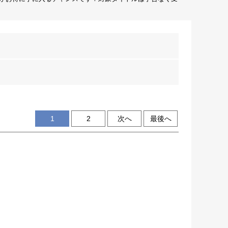
1
2
次へ
最後へ