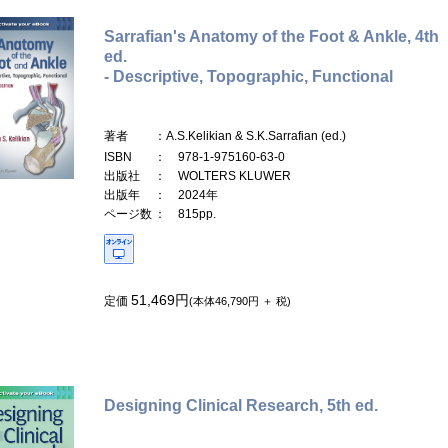
Sarrafian's Anatomy of the Foot & Ankle, 4th
ed.
- Descriptive, Topographic, Functional
著者
：A.S.Kelikian & S.K.Sarrafian (ed.)
ISBN
： 978-1-975160-63-0
出版社
： WOLTERS KLUWER
出版年
： 2024年
ページ数
： 815pp.
51,469円
定価
(本体46,790円 ＋ 税)
Designing Clinical Research, 5th ed.