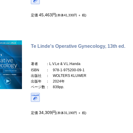
45,463円
定価
(本体41,330円 ＋ 税)
Te Linde's Operative Gynecology, 13th ed.
著者
：L.V.Le & V.L.Handa
ISBN
： 978-1-975200-09-1
出版社
： WOLTERS KLUWER
出版年
： 2024年
ページ数
： 839pp.
34,309円
定価
(本体31,190円 ＋ 税)