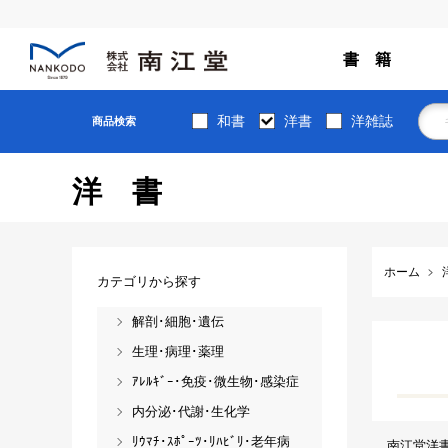
書 籍
和書
洋書
洋雑誌
商品検索
洋書
ホーム
カテゴリから探す
解剖･細胞･遺伝
生理･病理･薬理
ｱﾚﾙｷﾞｰ･免疫･微生物･感染症
内分泌･代謝･生化学
ﾘｳﾏﾁ･ｽﾎﾟｰﾂ･ﾘﾊﾋﾞﾘ･老年病
南江堂洋