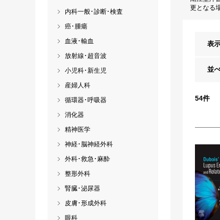
更となる
内科一般･診断･検査
癌･腫瘍
血液･輸血
表
放射線･超音波
並
小児科･新生児
産婦人科
54
件
循環器･呼吸器
消化器
精神医学
神経･脳神経外科
外科･救急･麻酔
整形外科
腎臓･泌尿器
皮膚･形成外科
眼科