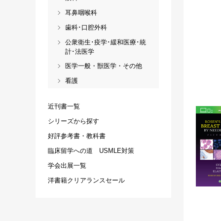
耳鼻咽喉科
歯科･口腔外科
公衆衛生･疫学･緩和医療･統
計･法医学
医学一般・獣医学・その他
看護
近刊書一覧
シリーズから探す
好評参考書・教科書
臨床留学への道 USMLE対策
学会出展一覧
洋書籍クリアランスセール