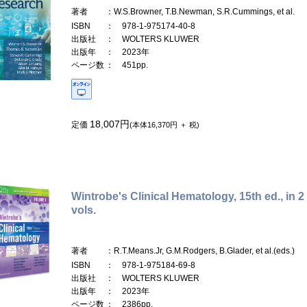
著者
：W.S.Browner, T.B.Newman, S.R.Cummings, et al.
ISBN
： 978-1-975174-40-8
出版社
： WOLTERS KLUWER
出版年
： 2023年
ページ数
： 451pp.
18,007円
定価
(本体16,370円 ＋ 税)
Wintrobe's Clinical Hematology, 15th ed., in 2
vols.
著者
：R.T.Means.Jr, G.M.Rodgers, B.Glader, et al.(eds.)
ISBN
： 978-1-975184-69-8
出版社
： WOLTERS KLUWER
出版年
： 2023年
ページ数
： 2386pp.