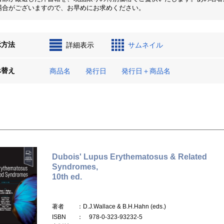
場合がございますので、お早めにお求めください。
示方法
詳細表示
サムネイル
べ替え
商品名
発行日
発行日＋商品名
Dubois' Lupus Erythematosus & Related
Syndromes,
10th ed.
著者
：D.J.Wallace & B.H.Hahn (eds.)
ISBN
： 978-0-323-93232-5