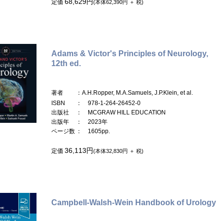
68,629円
定価
(本体62,390円 ＋ 税)
Adams & Victor's Principles of Neurology,
12th ed.
著者
：A.H.Ropper, M.A.Samuels, J.P.Klein, et al.
ISBN
： 978-1-264-26452-0
出版社
： MCGRAW HILL EDUCATION
出版年
： 2023年
ページ数
： 1605pp.
36,113円
定価
(本体32,830円 ＋ 税)
Campbell-Walsh-Wein Handbook of Urology