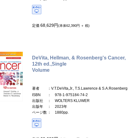
68,629円
定価
(本体62,390円 ＋ 税)
DeVita, Hellman, & Rosenberg's Cancer,
12th ed.,Single
Volume
著者
：V.T.DeVita,Jr., T.S.Lawrence & S.A.Rosenberg
ISBN
： 978-1-975184-74-2
出版社
： WOLTERS KLUWER
出版年
： 2023年
ページ数
： 1880pp.