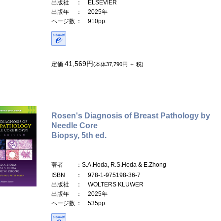
出版社
： ELSEVIER
出版年
： 2025年
ページ数
： 910pp.
41,569円
定価
(本体37,790円 ＋ 税)
Rosen's Diagnosis of Breast Pathology by
Needle Core
Biopsy, 5th ed.
著者
：S.A.Hoda, R.S.Hoda & E.Zhong
ISBN
： 978-1-975198-36-7
出版社
： WOLTERS KLUWER
出版年
： 2025年
ページ数
： 535pp.