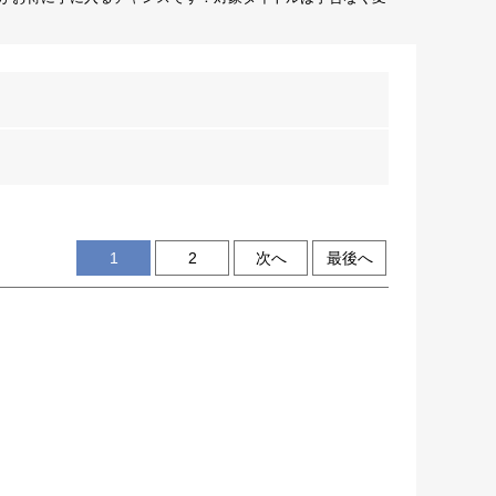
1
2
次へ
最後へ