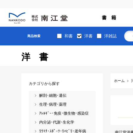
書 籍
和書
洋書
洋雑誌
商品検索
洋書
ホーム
カテゴリから探す
解剖･細胞･遺伝
生理･病理･薬理
ｱﾚﾙｷﾞｰ･免疫･微生物･感染症
内分泌･代謝･生化学
ﾘｳﾏﾁ･ｽﾎﾟｰﾂ･ﾘﾊﾋﾞﾘ･老年病
南江堂洋