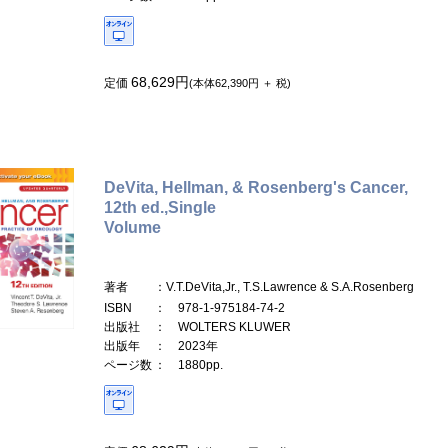
68,629円
定価
(本体62,390円 ＋ 税)
DeVita, Hellman, & Rosenberg's Cancer,
12th ed.,Single
Volume
著者
：V.T.DeVita,Jr., T.S.Lawrence & S.A.Rosenberg
ISBN
： 978-1-975184-74-2
出版社
： WOLTERS KLUWER
出版年
： 2023年
ページ数
： 1880pp.