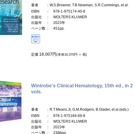
著者
：W.S.Browner, T.B.Newman, S.R.Cummings, et al.
ISBN
： 978-1-975174-40-8
出版社
： WOLTERS KLUWER
出版年
： 2023年
ページ数
： 451pp.
18,007円
定価
(本体16,370円 ＋ 税)
Wintrobe's Clinical Hematology, 15th ed., in 2
vols.
著者
：R.T.Means.Jr, G.M.Rodgers, B.Glader, et al.(eds.)
ISBN
： 978-1-975184-69-8
出版社
： WOLTERS KLUWER
出版年
： 2023年
ページ数
： 2386pp.