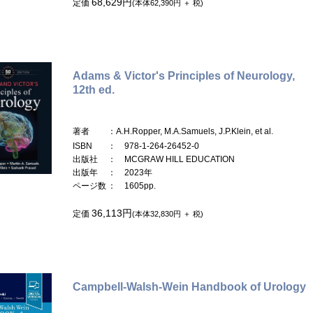
68,629円
定価
(本体62,390円 ＋ 税)
Adams & Victor's Principles of Neurology,
12th ed.
著者
：A.H.Ropper, M.A.Samuels, J.P.Klein, et al.
ISBN
： 978-1-264-26452-0
出版社
： MCGRAW HILL EDUCATION
出版年
： 2023年
ページ数
： 1605pp.
36,113円
定価
(本体32,830円 ＋ 税)
Campbell-Walsh-Wein Handbook of Urology