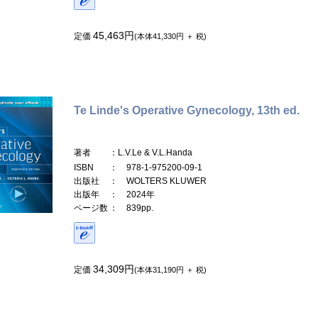
45,463円
定価
(本体41,330円 ＋ 税)
Te Linde's Operative Gynecology, 13th ed.
著者
：L.V.Le & V.L.Handa
ISBN
： 978-1-975200-09-1
出版社
： WOLTERS KLUWER
出版年
： 2024年
ページ数
： 839pp.
34,309円
定価
(本体31,190円 ＋ 税)