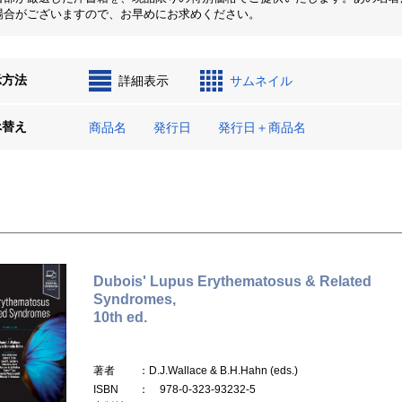
場合がございますので、お早めにお求めください。
示方法
詳細表示
サムネイル
べ替え
商品名
発行日
発行日＋商品名
Dubois' Lupus Erythematosus & Related
Syndromes,
10th ed.
著者
：D.J.Wallace & B.H.Hahn (eds.)
ISBN
： 978-0-323-93232-5