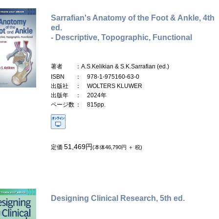
Sarrafian's Anatomy of the Foot & Ankle, 4th
ed.
- Descriptive, Topographic, Functional
著者
：A.S.Kelikian & S.K.Sarrafian (ed.)
ISBN
： 978-1-975160-63-0
出版社
： WOLTERS KLUWER
出版年
： 2024年
ページ数
： 815pp.
51,469円
定価
(本体46,790円 ＋ 税)
Designing Clinical Research, 5th ed.