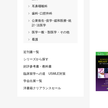
耳鼻咽喉科
歯科･口腔外科
公衆衛生･疫学･緩和医療･統
計･法医学
医学一般・獣医学・その他
看護
近刊書一覧
シリーズから探す
好評参考書・教科書
臨床留学への道 USMLE対策
学会出展一覧
洋書籍クリアランスセール