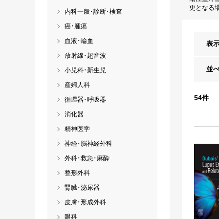
更となる
内科一般･診断･検査
癌･腫瘍
血液･輸血
表
放射線･超音波
並
小児科･新生児
産婦人科
54
件
循環器･呼吸器
消化器
精神医学
神経･脳神経外科
外科･救急･麻酔
整形外科
腎臓･泌尿器
皮膚･形成外科
眼科