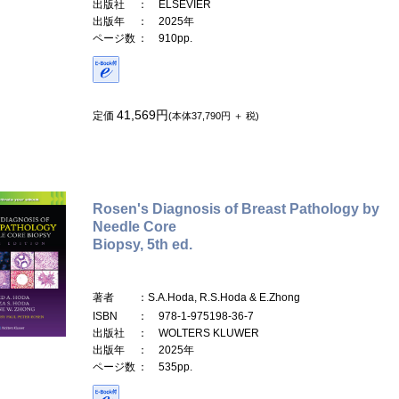
出版社
： ELSEVIER
出版年
： 2025年
ページ数
： 910pp.
41,569円
定価
(本体37,790円 ＋ 税)
Rosen's Diagnosis of Breast Pathology by
Needle Core
Biopsy, 5th ed.
著者
：S.A.Hoda, R.S.Hoda & E.Zhong
ISBN
： 978-1-975198-36-7
出版社
： WOLTERS KLUWER
出版年
： 2025年
ページ数
： 535pp.