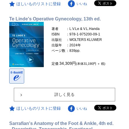
ほしいものリストに登録
いいね
Te Linde's Operative Gynecology, 13th ed.
著者
：L.V.Le & V.L.Handa
ISBN
：978-1-975200-09-1
出版社
：WOLTERS KLUWER
出版年
：2024年
ページ数
：839pp.
34,309円
定価
(本体31,190円 ＋ 税)
詳しく見る
ほしいものリストに登録
いいね
Sarrafian's Anatomy of the Foot & Ankle, 4th ed.