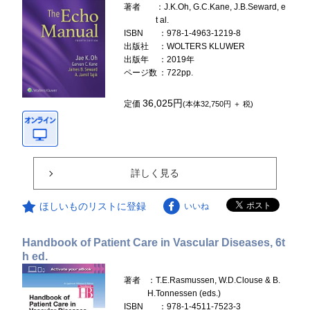
著者
：J.K.Oh, G.C.Kane, J.B.Seward, e
t al.
ISBN
：978-1-4963-1219-8
出版社
：WOLTERS KLUWER
出版年
：2019年
ページ数
：722pp.
36,025円
定価
(本体32,750円 ＋ 税)
詳しく見る
ほしいものリストに登録
いいね
Handbook of Patient Care in Vascular Diseases, 6t
h ed.
著者
：T.E.Rasmussen, W.D.Clouse & B.
H.Tonnessen (eds.)
ISBN
：978-1-4511-7523-3