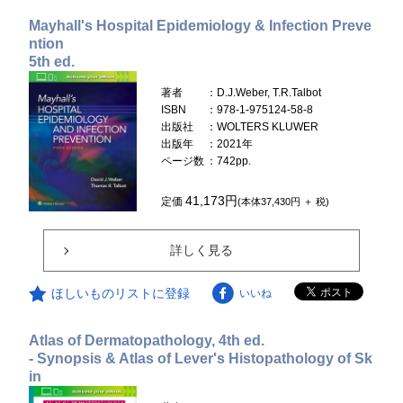
Mayhall's Hospital Epidemiology & Infection Preve
ntion
5th ed.
著者
：D.J.Weber, T.R.Talbot
ISBN
：978-1-975124-58-8
出版社
：WOLTERS KLUWER
出版年
：2021年
ページ数
：742pp.
41,173円
定価
(本体37,430円 ＋ 税)
詳しく見る
ほしいものリストに登録
いいね
Atlas of Dermatopathology, 4th ed.
- Synopsis & Atlas of Lever's Histopathology of Sk
in