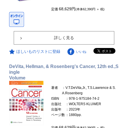
68,629円
定価
(本体62,390円 ＋ 税)
詳しく見る
ほしいものリストに登録
いいね
DeVita, Hellman, & Rosenberg's Cancer, 12th ed.,S
ingle
Volume
著者
：V.T.DeVita,Jr., T.S.Lawrence & S.
A.Rosenberg
ISBN
：978-1-975184-74-2
出版社
：WOLTERS KLUWER
出版年
：2023年
ページ数
：1880pp.
68,629円
定価
(本体62,390円 ＋ 税)