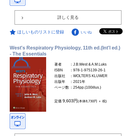
詳しく見る
ほしいものリストに登録
いいね
West's Respiratory Physiology, 11th ed.(Int'l ed.)
- The Essentials
著者
：J.B.West & A.M.Luks
ISBN
：978-1-975139-26-1
出版社
：WOLTERS KLUWER
出版年
：2021年
ページ数
：254pp.(100illus.)
9,603円
定価
(本体8,730円 ＋ 税)