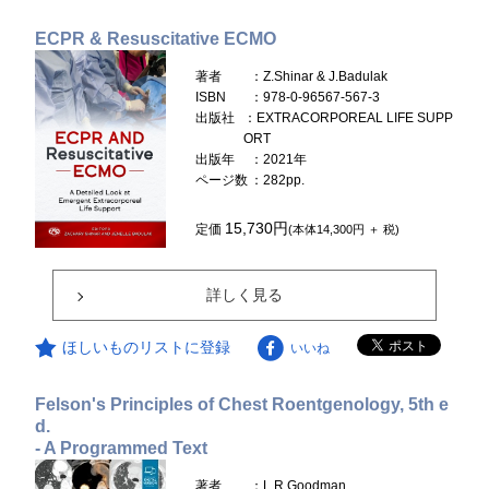
ECPR & Resuscitative ECMO
著者
：Z.Shinar & J.Badulak
ISBN
：978-0-96567-567-3
出版社
：EXTRACORPOREAL LIFE SUPP
ORT
出版年
：2021年
ページ数
：282pp.
15,730円
定価
(本体14,300円 ＋ 税)
詳しく見る
ほしいものリストに登録
いいね
Felson's Principles of Chest Roentgenology, 5th e
d.
- A Programmed Text
著者
：L.R.Goodman