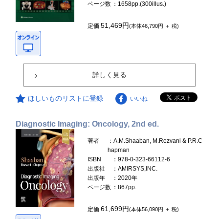
ページ数
：1658pp.(300illus.)
51,469円
定価
(本体46,790円 ＋ 税)
詳しく見る
ほしいものリストに登録
いいね
Diagnostic Imaging: Oncology, 2nd ed.
著者
：A.M.Shaaban, M.Rezvani & P.R.C
hapman
ISBN
：978-0-323-66112-6
出版社
：AMIRSYS,INC.
出版年
：2020年
ページ数
：867pp.
61,699円
定価
(本体56,090円 ＋ 税)