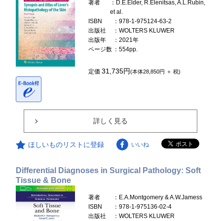
著者
：D.E.Elder, R.Elenitsas, A.L.Rubin,
et al.
ISBN
：978-1-975124-63-2
出版社
：WOLTERS KLUWER
出版年
：2021年
ページ数
：554pp.
31,735円
定価
(本体28,850円 ＋ 税)
詳しく見る
ほしいものリストに登録
いいね
Differential Diagnoses in Surgical Pathology: Soft
Tissue & Bone
著者
：E.A.Montgomery & A.W.Jamess
ISBN
：978-1-975136-02-4
出版社
：WOLTERS KLUWER