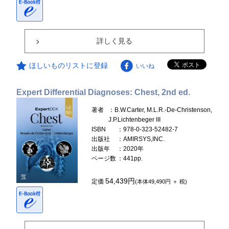
詳しく見る
ほしいものリストに登録
いいね
Expert Differential Diagnoses: Chest, 2nd ed.
著者
：B.W.Carter, M.L.R.-De-Christenson,
J.P.Lichtenbeger III
ISBN
：978-0-323-52482-7
出版社
：AMIRSYS,INC.
出版年
：2020年
ページ数
：441pp.
54,439円
定価
(本体49,490円 ＋ 税)