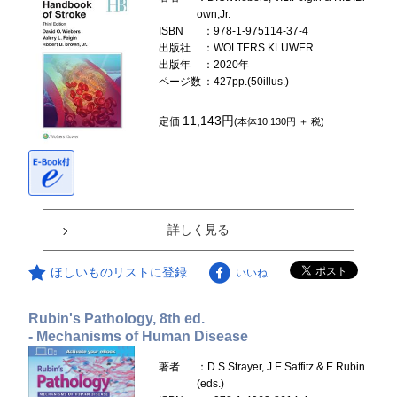
own,Jr.
ISBN
：978-1-975114-37-4
出版社
：WOLTERS KLUWER
出版年
：2020年
ページ数
：427pp.(50illus.)
11,143円
定価
(本体10,130円 ＋ 税)
詳しく見る
ほしいものリストに登録
いいね
Rubin's Pathology, 8th ed.
- Mechanisms of Human Disease
著者
：D.S.Strayer, J.E.Saffitz & E.Rubin
(eds.)