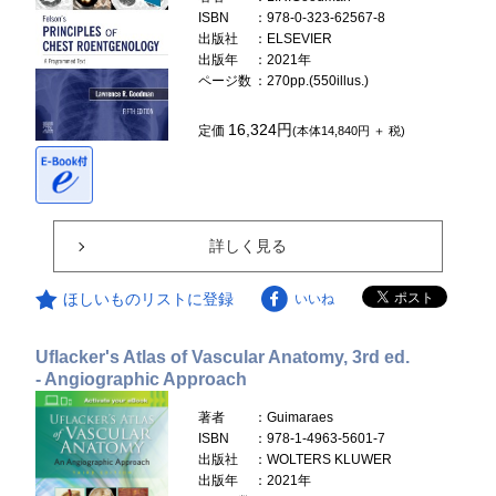
ISBN
：978-0-323-62567-8
出版社
：ELSEVIER
出版年
：2021年
ページ数
：270pp.(550illus.)
16,324円
定価
(本体14,840円 ＋ 税)
詳しく見る
ほしいものリストに登録
いいね
Uflacker's Atlas of Vascular Anatomy, 3rd ed.
- Angiographic Approach
著者
：Guimaraes
ISBN
：978-1-4963-5601-7
出版社
：WOLTERS KLUWER
出版年
：2021年