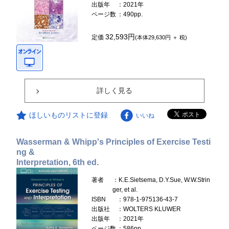
出版年
：2021年
ページ数
：490pp.
32,593円
定価
(本体29,630円 ＋ 税)
詳しく見る
ほしいものリストに登録
いいね
Wasserman & Whipp's Principles of Exercise Testi
ng &
Interpretation, 6th ed.
著者
：K.E.Sietsema, D.Y.Sue, W.W.Strin
ger, et al.
ISBN
：978-1-975136-43-7
出版社
：WOLTERS KLUWER
出版年
：2021年
ページ数
：586pp.