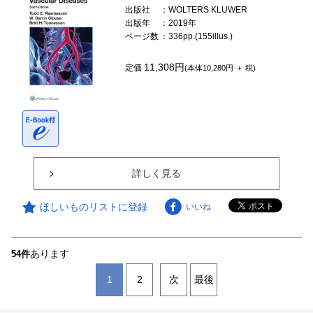
出版社
：WOLTERS KLUWER
出版年
：2019年
ページ数
：336pp.(155illus.)
11,308円
定価
(本体10,280円 ＋ 税)
詳しく見る
ほしいものリストに登録
いいね
あります
54件
1
2
次
最後