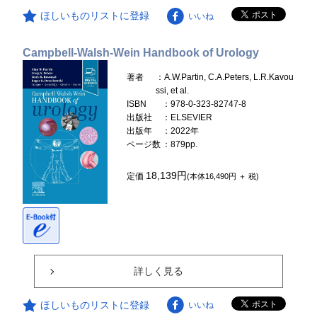
ほしいものリストに登録
いいね
Campbell-Walsh-Wein Handbook of Urology
著者
：A.W.Partin, C.A.Peters, L.R.Kavou
ssi, et al.
ISBN
：978-0-323-82747-8
出版社
：ELSEVIER
出版年
：2022年
ページ数
：879pp.
18,139円
定価
(本体16,490円 ＋ 税)
詳しく見る
ほしいものリストに登録
いいね