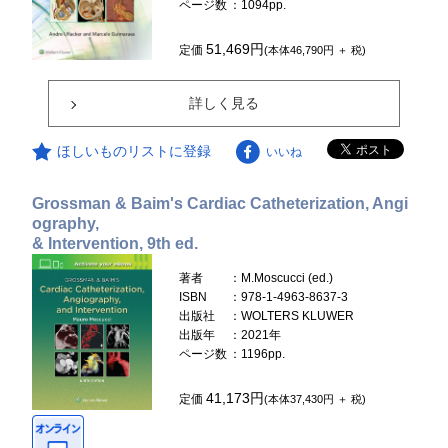
ページ数
：1094pp.
51,469円
定価
(本体46,790円 ＋ 税)
詳しく見る
ほしいものリストに登録
いいね
Grossman & Baim's Cardiac Catheterization, Angi
ography,
& Intervention, 9th ed.
著者
：M.Moscucci (ed.)
ISBN
：978-1-4963-8637-3
出版社
：WOLTERS KLUWER
出版年
：2021年
ページ数
：1196pp.
41,173円
定価
(本体37,430円 ＋ 税)