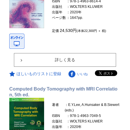
ISBN
：978-1-4963-8614-4
出版社
：WOLTERS KLUWER
出版年
：2020年
ページ数
：1647pp.
24,530円
定価
(本体22,300円 ＋ 税)
詳しく見る
ほしいものリストに登録
いいね
Computed Body Tomography with MRI Correlatio
n, 5th ed.
著者
：E.Y.Lee, A.Hunsaker & B.Siewert
(eds.)
ISBN
：978-1-4963-7049-5
出版社
：WOLTERS KLUWER
出版年
：2020年