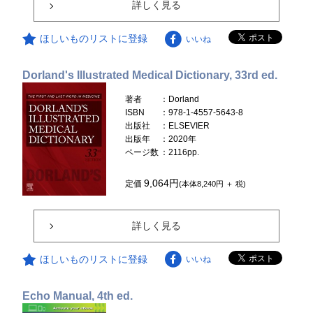
詳しく見る
ほしいものリストに登録
いいね
Dorland's Illustrated Medical Dictionary, 33rd ed.
著者
：Dorland
ISBN
：978-1-4557-5643-8
出版社
：ELSEVIER
出版年
：2020年
ページ数
：2116pp.
9,064円
定価
(本体8,240円 ＋ 税)
詳しく見る
ほしいものリストに登録
いいね
Echo Manual, 4th ed.