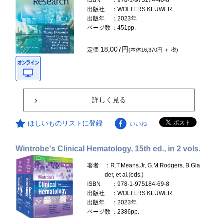
ISBN
：978-1-975174-40-8
出版社
：WOLTERS KLUWER
出版年
：2023年
ページ数
：451pp.
18,007円
定価
(本体16,370円 ＋ 税)
詳しく見る
ほしいものリストに登録
いいね
Wintrobe's Clinical Hematology, 15th ed., in 2 vols.
著者
：R.T.Means.Jr, G.M.Rodgers, B.Gla
der, et al.(eds.)
ISBN
：978-1-975184-69-8
出版社
：WOLTERS KLUWER
出版年
：2023年
ページ数
：2386pp.