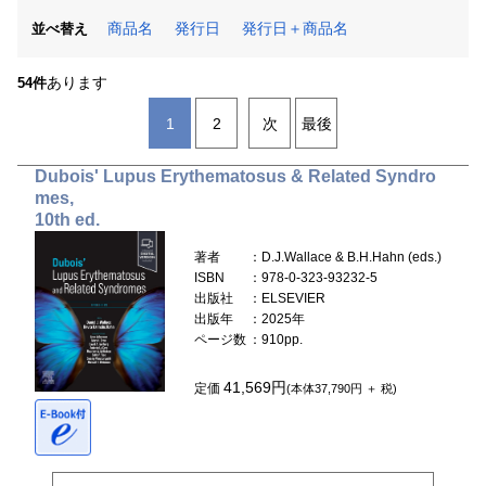
商品名
発行日
発行日＋商品名
並べ替え
あります
54件
1
2
次
最後
Dubois' Lupus Erythematosus & Related Syndro
mes,
10th ed.
著者
：D.J.Wallace & B.H.Hahn (eds.)
ISBN
：978-0-323-93232-5
出版社
：ELSEVIER
出版年
：2025年
ページ数
：910pp.
41,569円
定価
(本体37,790円 ＋ 税)