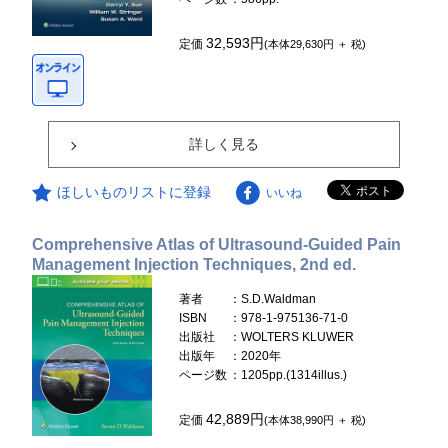
32,593円
定価
(本体29,630円 ＋ 税)
詳しく見る
ほしいものリストに登録
いいね
Comprehensive Atlas of Ultrasound-Guided Pain
Management Injection Techniques, 2nd ed.
著者
：S.D.Waldman
ISBN
：978-1-975136-71-0
出版社
：WOLTERS KLUWER
出版年
：2020年
ページ数
：1205pp.(1314illus.)
42,889円
定価
(本体38,990円 ＋ 税)