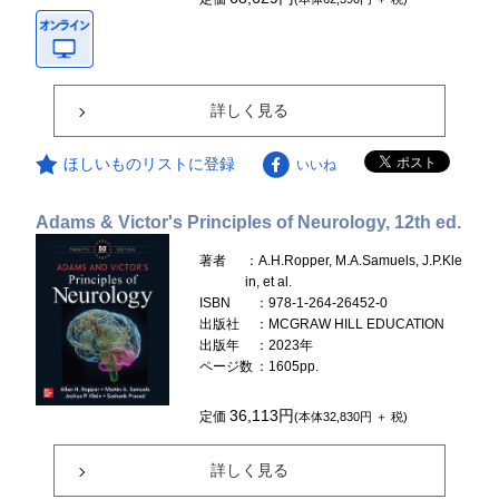
詳しく見る
ほしいものリストに登録
いいね
Adams & Victor's Principles of Neurology, 12th ed.
著者
：A.H.Ropper, M.A.Samuels, J.P.Kle
in, et al.
ISBN
：978-1-264-26452-0
出版社
：MCGRAW HILL EDUCATION
出版年
：2023年
ページ数
：1605pp.
36,113円
定価
(本体32,830円 ＋ 税)
詳しく見る