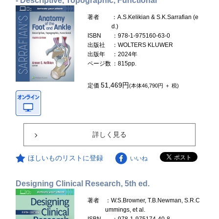
- Descriptive, Topographic, Functional
著者
：A.S.Kelikian & S.K.Sarrafian (e
d.)
ISBN
：978-1-975160-63-0
出版社
：WOLTERS KLUWER
出版年
：2024年
ページ数
：815pp.
51,469円
定価
(本体46,790円 ＋ 税)
詳しく見る
ほしいものリストに登録
いいね
Designing Clinical Research, 5th ed.
著者
：W.S.Browner, T.B.Newman, S.R.C
ummings, et al.