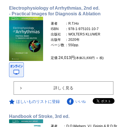
Electrophysiology of Arrhythmias, 2nd ed.
- Practical Images for Diagnosis & Ablation
著者
：R.T.Ho
ISBN
：978-1-975101-10-7
出版社
：WOLTERS KLUWER
出版年
：2020年
ページ数
：550pp.
24,013円
定価
(本体21,830円 ＋ 税)
詳しく見る
ほしいものリストに登録
いいね
Handbook of Stroke, 3rd ed.
著者
：D.O.Wiebers, V.L.Feigin & R.D.Br