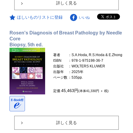
詳しく見る
ほしいものリストに登録
いいね
Rosen's Diagnosis of Breast Pathology by Needle
Core
Biopsy, 5th ed.
著者
：S.A.Hoda, R.S.Hoda & E.Zhong
ISBN
：978-1-975198-36-7
出版社
：WOLTERS KLUWER
出版年
：2025年
ページ数
：535pp.
45,463円
定価
(本体41,330円 ＋ 税)
詳しく見る