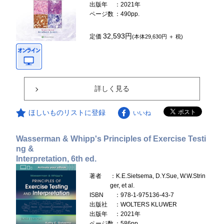
出版年
：2021年
ページ数
：490pp.
32,593円
定価
(本体29,630円 ＋ 税)
詳しく見る
ほしいものリストに登録
いいね
Wasserman & Whipp's Principles of Exercise Testi
ng &
Interpretation, 6th ed.
著者
：K.E.Sietsema, D.Y.Sue, W.W.Strin
ger, et al.
ISBN
：978-1-975136-43-7
出版社
：WOLTERS KLUWER
出版年
：2021年
ページ数
：586pp.