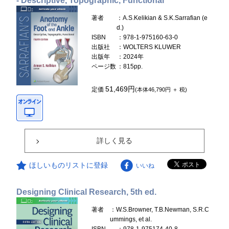
- Descriptive, Topographic, Functional
著者
：A.S.Kelikian & S.K.Sarrafian (e
d.)
ISBN
：978-1-975160-63-0
出版社
：WOLTERS KLUWER
出版年
：2024年
ページ数
：815pp.
51,469円
定価
(本体46,790円 ＋ 税)
詳しく見る
ほしいものリストに登録
いいね
Designing Clinical Research, 5th ed.
著者
：W.S.Browner, T.B.Newman, S.R.C
ummings, et al.