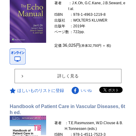
著者
：J.K.Oh, G.C.Kane, J.B.Seward, e
t al.
ISBN
：978-1-4963-1219-8
出版社
：WOLTERS KLUWER
出版年
：2019年
ページ数
：722pp.
36,025円
定価
(本体32,750円 ＋ 税)
詳しく見る
ほしいものリストに登録
いいね
Handbook of Patient Care in Vascular Diseases, 6t
h ed.
著者
：T.E.Rasmussen, W.D.Clouse & B.
H.Tonnessen (eds.)
ISBN
：978-1-4511-7523-3