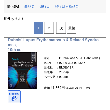
商品名
発行日
発行日＋商品名
並べ替え
あります
54件
1
2
次
最後
Dubois' Lupus Erythematosus & Related Syndro
mes,
10th ed.
著者
：D.J.Wallace & B.H.Hahn (eds.)
ISBN
：978-0-323-93232-5
出版社
：ELSEVIER
出版年
：2025年
ページ数
：910pp.
41,569円
定価
(本体37,790円 ＋ 税)