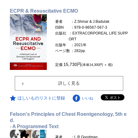
ECPR & Resuscitative ECMO
著者
：Z.Shinar & J.Badulak
ISBN
：978-0-96567-567-3
出版社
：EXTRACORPOREAL LIFE SUPP
ORT
出版年
：2021年
ページ数
：282pp.
15,730円
定価
(本体14,300円 ＋ 税)
詳しく見る
ほしいものリストに登録
いいね
Felson's Principles of Chest Roentgenology, 5th e
d.
- A Programmed Text
著者
：L.R.Goodman