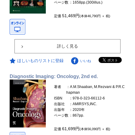
ページ数
：1658pp.(300illus.)
51,469円
定価
(本体46,790円 ＋ 税)
詳しく見る
ほしいものリストに登録
いいね
Diagnostic Imaging: Oncology, 2nd ed.
著者
：A.M.Shaaban, M.Rezvani & P.R.C
hapman
ISBN
：978-0-323-66112-6
出版社
：AMIRSYS,INC.
出版年
：2020年
ページ数
：867pp.
61,699円
定価
(本体56,090円 ＋ 税)