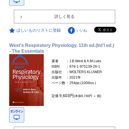
詳しく見る
ほしいものリストに登録
いいね
West's Respiratory Physiology, 11th ed.(Int'l ed.)
- The Essentials
著者
：J.B.West & A.M.Luks
ISBN
：978-1-975139-26-1
出版社
：WOLTERS KLUWER
出版年
：2021年
ページ数
：254pp.(100illus.)
9,603円
定価
(本体8,730円 ＋ 税)