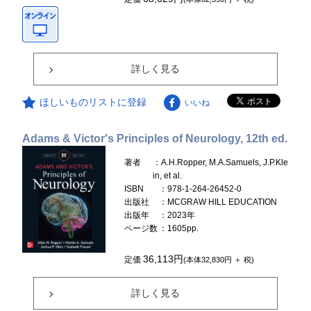
詳しく見る
ほしいものリストに登録
いいね
Adams & Victor's Principles of Neurology, 12th ed.
著者
：A.H.Ropper, M.A.Samuels, J.P.Kle
in, et al.
ISBN
：978-1-264-26452-0
出版社
：MCGRAW HILL EDUCATION
出版年
：2023年
ページ数
：1605pp.
36,113円
定価
(本体32,830円 ＋ 税)
詳しく見る