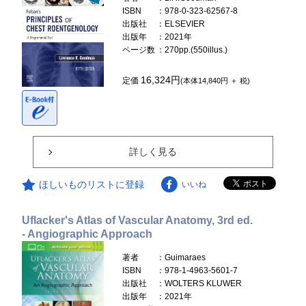
ISBN
：978-0-323-62567-8
出版社
：ELSEVIER
出版年
：2021年
ページ数
：270pp.(550illus.)
16,324円
定価
(本体14,840円 ＋ 税)
詳しく見る
ほしいものリストに登録
いいね
Uflacker's Atlas of Vascular Anatomy, 3rd ed.
- Angiographic Approach
著者
：Guimaraes
ISBN
：978-1-4963-5601-7
出版社
：WOLTERS KLUWER
出版年
：2021年