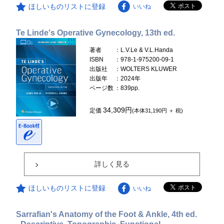
ほしいものリストに登録
いいね
Te Linde's Operative Gynecology, 13th ed.
著者
：L.V.Le & V.L.Handa
ISBN
：978-1-975200-09-1
出版社
：WOLTERS KLUWER
出版年
：2024年
ページ数
：839pp.
34,309円
定価
(本体31,190円 ＋ 税)
詳しく見る
ほしいものリストに登録
いいね
Sarrafian's Anatomy of the Foot & Ankle, 4th ed.