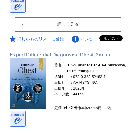
詳しく見る
ほしいものリストに登録
いいね
Expert Differential Diagnoses: Chest, 2nd ed.
著者
：B.W.Carter, M.L.R.-De-Christenson,
J.P.Lichtenbeger III
ISBN
：978-0-323-52482-7
出版社
：AMIRSYS,INC.
出版年
：2020年
ページ数
：441pp.
54,439円
定価
(本体49,490円 ＋ 税)