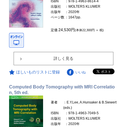
ISBN
：978-1-4963-8614-4
出版社
：WOLTERS KLUWER
出版年
：2020年
ページ数
：1647pp.
24,530円
定価
(本体22,300円 ＋ 税)
詳しく見る
ほしいものリストに登録
いいね
Computed Body Tomography with MRI Correlatio
n, 5th ed.
著者
：E.Y.Lee, A.Hunsaker & B.Siewert
(eds.)
ISBN
：978-1-4963-7049-5
出版社
：WOLTERS KLUWER
出版年
：2020年