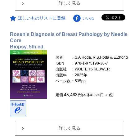
詳しく見る
ほしいものリストに登録
いいね
Rosen's Diagnosis of Breast Pathology by Needle
Core
Biopsy, 5th ed.
著者
：S.A.Hoda, R.S.Hoda & E.Zhong
ISBN
：978-1-975198-36-7
出版社
：WOLTERS KLUWER
出版年
：2025年
ページ数
：535pp.
45,463円
定価
(本体41,330円 ＋ 税)
詳しく見る