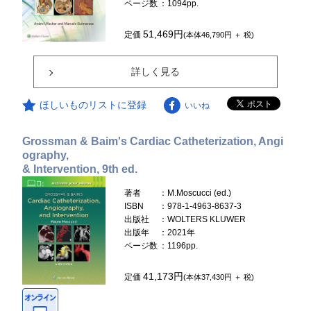
ページ数
：1094pp.
51,469円
定価
(本体46,790円 ＋ 税)
詳しく見る
ほしいものリストに登録
いいね
Grossman & Baim's Cardiac Catheterization, Angi
ography,
& Intervention, 9th ed.
著者
：M.Moscucci (ed.)
ISBN
：978-1-4963-8637-3
出版社
：WOLTERS KLUWER
出版年
：2021年
ページ数
：1196pp.
41,173円
定価
(本体37,430円 ＋ 税)