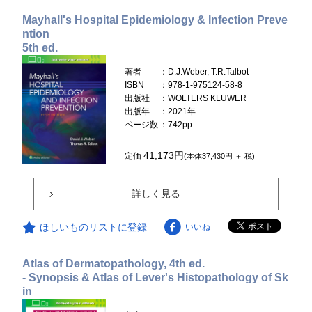
Mayhall's Hospital Epidemiology & Infection Preve
ntion
5th ed.
著者
：D.J.Weber, T.R.Talbot
ISBN
：978-1-975124-58-8
出版社
：WOLTERS KLUWER
出版年
：2021年
ページ数
：742pp.
41,173円
定価
(本体37,430円 ＋ 税)
詳しく見る
ほしいものリストに登録
いいね
Atlas of Dermatopathology, 4th ed.
- Synopsis & Atlas of Lever's Histopathology of Sk
in