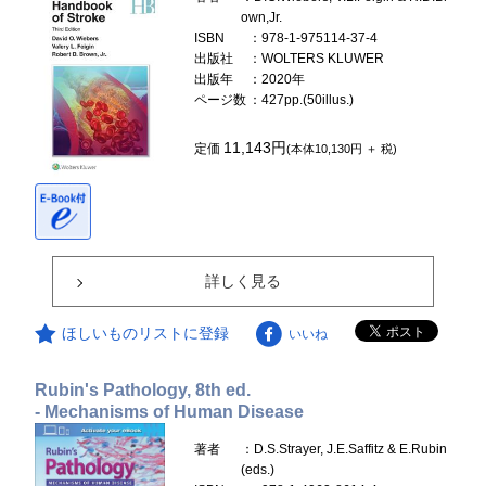
own,Jr.
ISBN
：978-1-975114-37-4
出版社
：WOLTERS KLUWER
出版年
：2020年
ページ数
：427pp.(50illus.)
11,143円
定価
(本体10,130円 ＋ 税)
詳しく見る
ほしいものリストに登録
いいね
Rubin's Pathology, 8th ed.
- Mechanisms of Human Disease
著者
：D.S.Strayer, J.E.Saffitz & E.Rubin
(eds.)