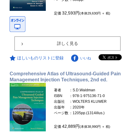
32,593円
定価
(本体29,630円 ＋ 税)
詳しく見る
ほしいものリストに登録
いいね
Comprehensive Atlas of Ultrasound-Guided Pain
Management Injection Techniques, 2nd ed.
著者
：S.D.Waldman
ISBN
：978-1-975136-71-0
出版社
：WOLTERS KLUWER
出版年
：2020年
ページ数
：1205pp.(1314illus.)
42,889円
定価
(本体38,990円 ＋ 税)