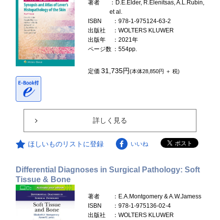
著者
：D.E.Elder, R.Elenitsas, A.L.Rubin,
et al.
ISBN
：978-1-975124-63-2
出版社
：WOLTERS KLUWER
出版年
：2021年
ページ数
：554pp.
31,735円
定価
(本体28,850円 ＋ 税)
詳しく見る
ほしいものリストに登録
いいね
Differential Diagnoses in Surgical Pathology: Soft
Tissue & Bone
著者
：E.A.Montgomery & A.W.Jamess
ISBN
：978-1-975136-02-4
出版社
：WOLTERS KLUWER