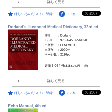
詳しく見る
ほしいものリストに登録
いいね
Dorland's Illustrated Medical Dictionary, 33rd ed.
著者
：Dorland
ISBN
：978-1-4557-5643-8
出版社
：ELSEVIER
出版年
：2020年
ページ数
：2116pp.
9,064円
定価
(本体8,240円 ＋ 税)
詳しく見る
ほしいものリストに登録
いいね
Echo Manual, 4th ed.