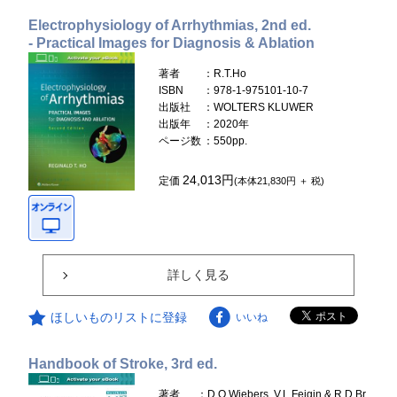
Electrophysiology of Arrhythmias, 2nd ed.
- Practical Images for Diagnosis & Ablation
著者
：R.T.Ho
ISBN
：978-1-975101-10-7
出版社
：WOLTERS KLUWER
出版年
：2020年
ページ数
：550pp.
24,013円
定価
(本体21,830円 ＋ 税)
詳しく見る
ほしいものリストに登録
いいね
Handbook of Stroke, 3rd ed.
著者
：D.O.Wiebers, V.L.Feigin & R.D.Br