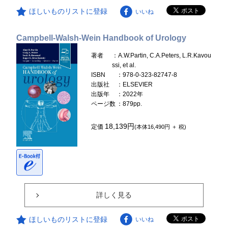
ほしいものリストに登録
いいね
Campbell-Walsh-Wein Handbook of Urology
著者
：A.W.Partin, C.A.Peters, L.R.Kavou
ssi, et al.
ISBN
：978-0-323-82747-8
出版社
：ELSEVIER
出版年
：2022年
ページ数
：879pp.
18,139円
定価
(本体16,490円 ＋ 税)
詳しく見る
ほしいものリストに登録
いいね