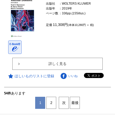
出版社
：WOLTERS KLUWER
出版年
：2019年
ページ数
：336pp.(155illus.)
11,308円
定価
(本体10,280円 ＋ 税)
詳しく見る
ほしいものリストに登録
いいね
あります
54件
1
2
次
最後