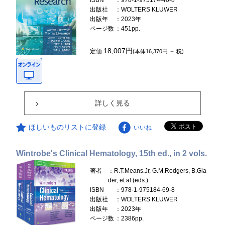
ISBN
：978-1-975174-40-8
出版社
：WOLTERS KLUWER
出版年
：2023年
ページ数
：451pp.
18,007円
定価
(本体16,370円 ＋ 税)
詳しく見る
ほしいものリストに登録
いいね
Wintrobe's Clinical Hematology, 15th ed., in 2 vols.
著者
：R.T.Means.Jr, G.M.Rodgers, B.Gla
der, et al.(eds.)
ISBN
：978-1-975184-69-8
出版社
：WOLTERS KLUWER
出版年
：2023年
ページ数
：2386pp.