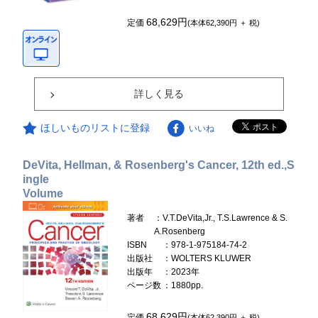
68,629円
定価
(本体62,390円 ＋ 税)
詳しく見る
ほしいものリストに登録
いいね
DeVita, Hellman, & Rosenberg's Cancer, 12th ed.,S
ingle
Volume
著者
：V.T.DeVita,Jr., T.S.Lawrence & S.
A.Rosenberg
ISBN
：978-1-975184-74-2
出版社
：WOLTERS KLUWER
出版年
：2023年
ページ数
：1880pp.
68,629円
定価
(本体62,390円 ＋ 税)