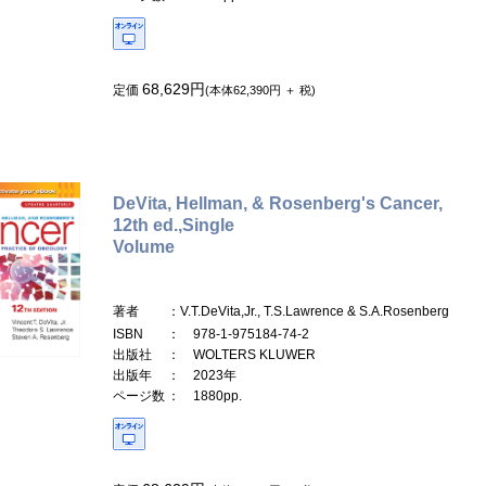
68,629円
定価
(本体62,390円 ＋ 税)
DeVita, Hellman, & Rosenberg's Cancer,
12th ed.,Single
Volume
著者
：V.T.DeVita,Jr., T.S.Lawrence & S.A.Rosenberg
ISBN
： 978-1-975184-74-2
出版社
： WOLTERS KLUWER
出版年
： 2023年
ページ数
： 1880pp.