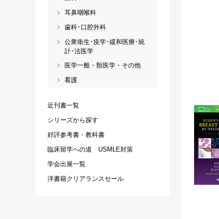
耳鼻咽喉科
歯科･口腔外科
公衆衛生･疫学･緩和医療･統
計･法医学
医学一般・獣医学・その他
看護
近刊書一覧
シリーズから探す
好評参考書・教科書
臨床留学への道 USMLE対策
学会出展一覧
洋書籍クリアランスセール