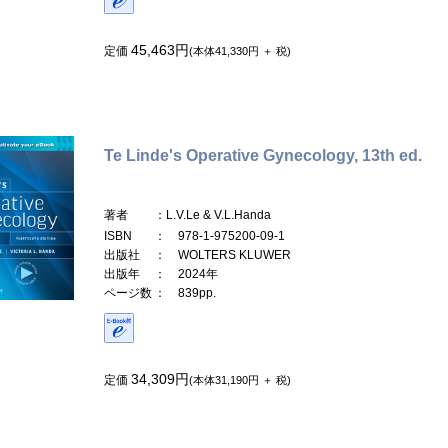
45,463円
定価
(本体41,330円 ＋ 税)
Te Linde's Operative Gynecology, 13th ed.
著者
：L.V.Le & V.L.Handa
ISBN
： 978-1-975200-09-1
出版社
： WOLTERS KLUWER
出版年
： 2024年
ページ数
： 839pp.
34,309円
定価
(本体31,190円 ＋ 税)