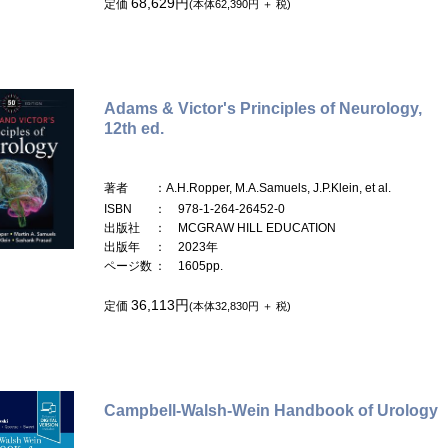
68,629円
定価
(本体62,390円 ＋ 税)
Adams & Victor's Principles of Neurology,
12th ed.
著者
：A.H.Ropper, M.A.Samuels, J.P.Klein, et al.
ISBN
： 978-1-264-26452-0
出版社
： MCGRAW HILL EDUCATION
出版年
： 2023年
ページ数
： 1605pp.
36,113円
定価
(本体32,830円 ＋ 税)
Campbell-Walsh-Wein Handbook of Urology