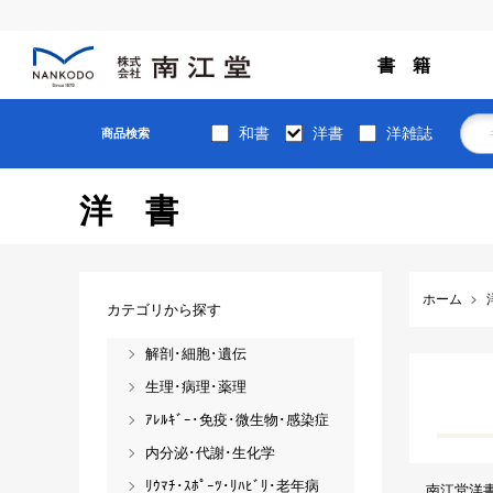
書 籍
和書
洋書
洋雑誌
商品検索
洋書
ホーム
カテゴリから探す
解剖･細胞･遺伝
生理･病理･薬理
ｱﾚﾙｷﾞｰ･免疫･微生物･感染症
内分泌･代謝･生化学
ﾘｳﾏﾁ･ｽﾎﾟｰﾂ･ﾘﾊﾋﾞﾘ･老年病
南江堂洋