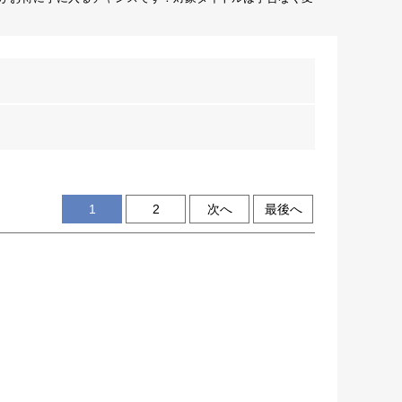
1
2
次へ
最後へ