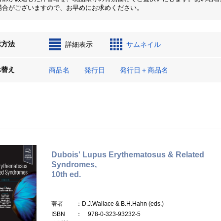
場合がございますので、お早めにお求めください。
示方法
詳細表示
サムネイル
べ替え
商品名
発行日
発行日＋商品名
Dubois' Lupus Erythematosus & Related
Syndromes,
10th ed.
著者
：D.J.Wallace & B.H.Hahn (eds.)
ISBN
： 978-0-323-93232-5