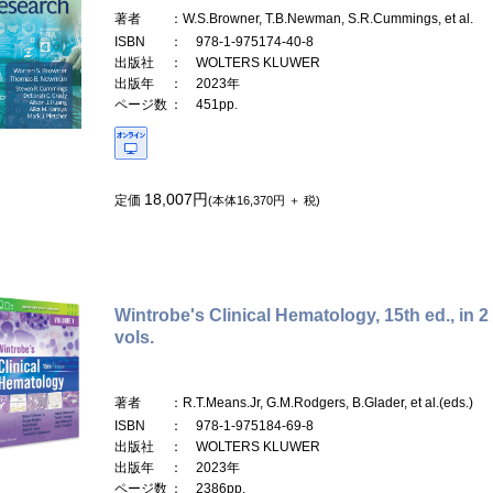
著者
：W.S.Browner, T.B.Newman, S.R.Cummings, et al.
ISBN
： 978-1-975174-40-8
出版社
： WOLTERS KLUWER
出版年
： 2023年
ページ数
： 451pp.
18,007円
定価
(本体16,370円 ＋ 税)
Wintrobe's Clinical Hematology, 15th ed., in 2
vols.
著者
：R.T.Means.Jr, G.M.Rodgers, B.Glader, et al.(eds.)
ISBN
： 978-1-975184-69-8
出版社
： WOLTERS KLUWER
出版年
： 2023年
ページ数
： 2386pp.