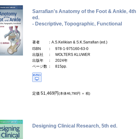
Sarrafian's Anatomy of the Foot & Ankle, 4th
ed.
- Descriptive, Topographic, Functional
著者
：A.S.Kelikian & S.K.Sarrafian (ed.)
ISBN
： 978-1-975160-63-0
出版社
： WOLTERS KLUWER
出版年
： 2024年
ページ数
： 815pp.
51,469円
定価
(本体46,790円 ＋ 税)
Designing Clinical Research, 5th ed.