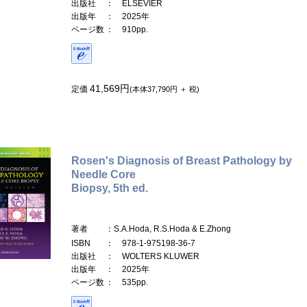
出版社
： ELSEVIER
出版年
： 2025年
ページ数
： 910pp.
41,569円
定価
(本体37,790円 ＋ 税)
Rosen's Diagnosis of Breast Pathology by
Needle Core
Biopsy, 5th ed.
著者
：S.A.Hoda, R.S.Hoda & E.Zhong
ISBN
： 978-1-975198-36-7
出版社
： WOLTERS KLUWER
出版年
： 2025年
ページ数
： 535pp.