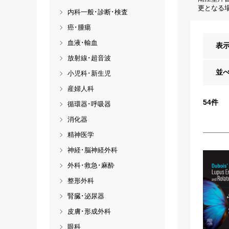
更となる
内科一般･診断･検査
癌･腫瘍
血液･輸血
表
放射線･超音波
並
小児科･新生児
産婦人科
54
件
循環器･呼吸器
消化器
精神医学
神経･脳神経外科
外科･救急･麻酔
整形外科
腎臓･泌尿器
皮膚･形成外科
眼科