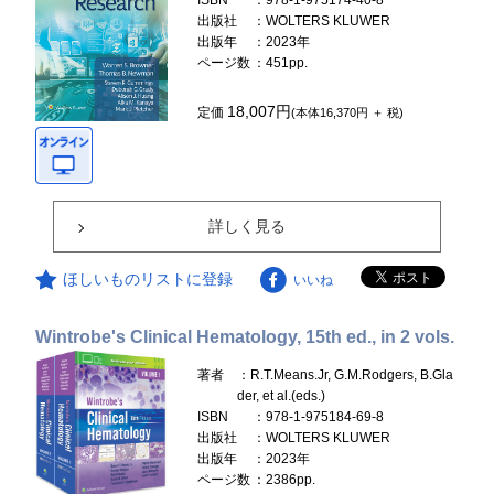
ISBN
：978-1-975174-40-8
出版社
：WOLTERS KLUWER
出版年
：2023年
ページ数
：451pp.
18,007円
定価
(本体16,370円 ＋ 税)
詳しく見る
ほしいものリストに登録
いいね
Wintrobe's Clinical Hematology, 15th ed., in 2 vols.
著者
：R.T.Means.Jr, G.M.Rodgers, B.Gla
der, et al.(eds.)
ISBN
：978-1-975184-69-8
出版社
：WOLTERS KLUWER
出版年
：2023年
ページ数
：2386pp.