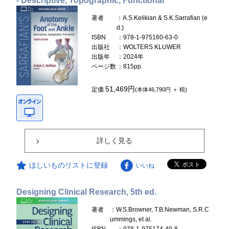
- Descriptive, Topographic, Functional
著者
：A.S.Kelikian & S.K.Sarrafian (e
d.)
ISBN
：978-1-975160-63-0
出版社
：WOLTERS KLUWER
出版年
：2024年
ページ数
：815pp.
51,469円
定価
(本体46,790円 ＋ 税)
詳しく見る
ほしいものリストに登録
いいね
Designing Clinical Research, 5th ed.
著者
：W.S.Browner, T.B.Newman, S.R.C
ummings, et al.