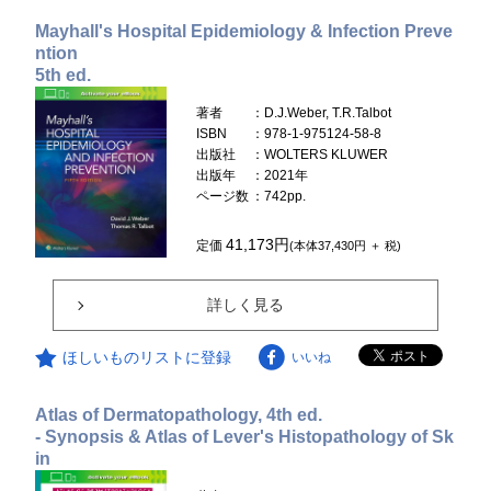
Mayhall's Hospital Epidemiology & Infection Preve
ntion
5th ed.
著者
：D.J.Weber, T.R.Talbot
ISBN
：978-1-975124-58-8
出版社
：WOLTERS KLUWER
出版年
：2021年
ページ数
：742pp.
41,173円
定価
(本体37,430円 ＋ 税)
詳しく見る
ほしいものリストに登録
いいね
Atlas of Dermatopathology, 4th ed.
- Synopsis & Atlas of Lever's Histopathology of Sk
in