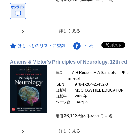
詳しく見る
ほしいものリストに登録
いいね
Adams & Victor's Principles of Neurology, 12th ed.
著者
：A.H.Ropper, M.A.Samuels, J.P.Kle
in, et al.
ISBN
：978-1-264-26452-0
出版社
：MCGRAW HILL EDUCATION
出版年
：2023年
ページ数
：1605pp.
36,113円
定価
(本体32,830円 ＋ 税)
詳しく見る