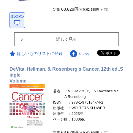
68,629円
定価
(本体62,390円 ＋ 税)
詳しく見る
ほしいものリストに登録
いいね
DeVita, Hellman, & Rosenberg's Cancer, 12th ed.,S
ingle
Volume
著者
：V.T.DeVita,Jr., T.S.Lawrence & S.
A.Rosenberg
ISBN
：978-1-975184-74-2
出版社
：WOLTERS KLUWER
出版年
：2023年
ページ数
：1880pp.
68,629円
定価
(本体62,390円 ＋ 税)