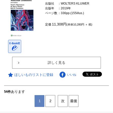
出版社
：WOLTERS KLUWER
出版年
：2019年
ページ数
：336pp.(155illus.)
11,308円
定価
(本体10,280円 ＋ 税)
詳しく見る
ほしいものリストに登録
いいね
あります
54件
1
2
次
最後