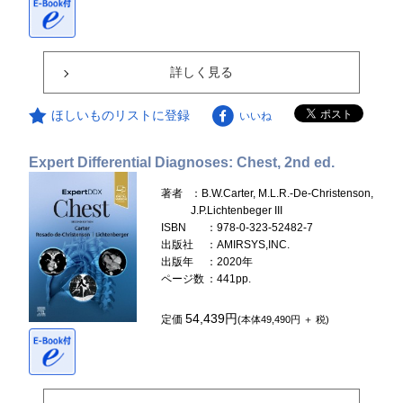
詳しく見る
ほしいものリストに登録
いいね
Expert Differential Diagnoses: Chest, 2nd ed.
著者
：B.W.Carter, M.L.R.-De-Christenson,
J.P.Lichtenbeger III
ISBN
：978-0-323-52482-7
出版社
：AMIRSYS,INC.
出版年
：2020年
ページ数
：441pp.
54,439円
定価
(本体49,490円 ＋ 税)