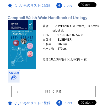
ほしいものリストに登録
いいね
Campbell-Walsh-Wein Handbook of Urology
著者
：A.W.Partin, C.A.Peters, L.R.Kavou
ssi, et al.
ISBN
：978-0-323-82747-8
出版社
：ELSEVIER
出版年
：2022年
ページ数
：879pp.
18,139円
定価
(本体16,490円 ＋ 税)
詳しく見る
ほしいものリストに登録
いいね