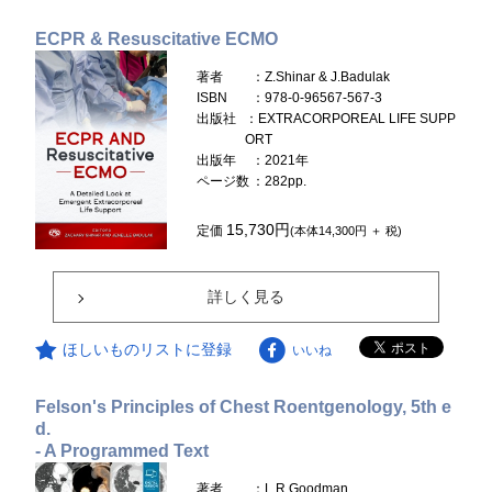
ECPR & Resuscitative ECMO
著者
：Z.Shinar & J.Badulak
ISBN
：978-0-96567-567-3
出版社
：EXTRACORPOREAL LIFE SUPP
ORT
出版年
：2021年
ページ数
：282pp.
15,730円
定価
(本体14,300円 ＋ 税)
詳しく見る
ほしいものリストに登録
いいね
Felson's Principles of Chest Roentgenology, 5th e
d.
- A Programmed Text
著者
：L.R.Goodman