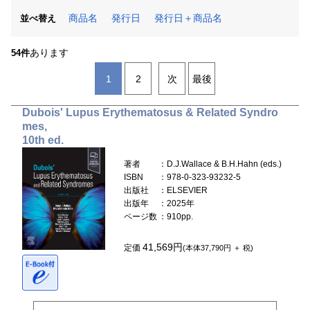
商品名
発行日
発行日＋商品名
並べ替え
あります
54件
1
2
次
最後
Dubois' Lupus Erythematosus & Related Syndro
mes,
10th ed.
著者
：D.J.Wallace & B.H.Hahn (eds.)
ISBN
：978-0-323-93232-5
出版社
：ELSEVIER
出版年
：2025年
ページ数
：910pp.
41,569円
定価
(本体37,790円 ＋ 税)