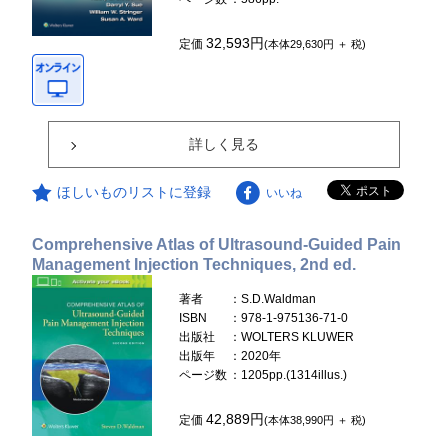
32,593円
定価
(本体29,630円 ＋ 税)
詳しく見る
ほしいものリストに登録
いいね
Comprehensive Atlas of Ultrasound-Guided Pain
Management Injection Techniques, 2nd ed.
著者
：S.D.Waldman
ISBN
：978-1-975136-71-0
出版社
：WOLTERS KLUWER
出版年
：2020年
ページ数
：1205pp.(1314illus.)
42,889円
定価
(本体38,990円 ＋ 税)