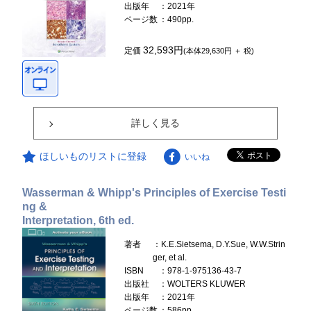
出版年
：2021年
ページ数
：490pp.
32,593円
定価
(本体29,630円 ＋ 税)
詳しく見る
ほしいものリストに登録
いいね
Wasserman & Whipp's Principles of Exercise Testi
ng &
Interpretation, 6th ed.
著者
：K.E.Sietsema, D.Y.Sue, W.W.Strin
ger, et al.
ISBN
：978-1-975136-43-7
出版社
：WOLTERS KLUWER
出版年
：2021年
ページ数
：586pp.