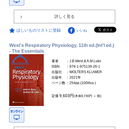
詳しく見る
ほしいものリストに登録
いいね
West's Respiratory Physiology, 11th ed.(Int'l ed.)
- The Essentials
著者
：J.B.West & A.M.Luks
ISBN
：978-1-975139-26-1
出版社
：WOLTERS KLUWER
出版年
：2021年
ページ数
：254pp.(100illus.)
9,603円
定価
(本体8,730円 ＋ 税)