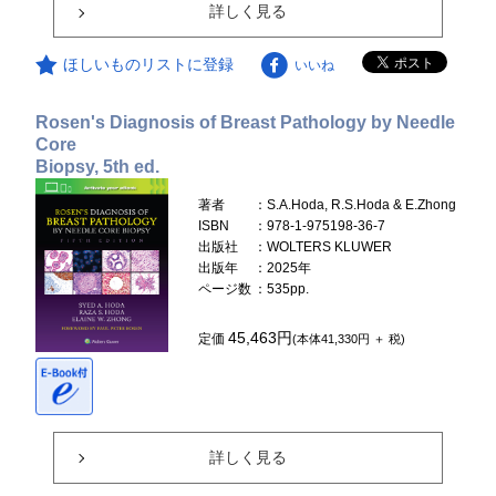
詳しく見る
ほしいものリストに登録
いいね
Rosen's Diagnosis of Breast Pathology by Needle
Core
Biopsy, 5th ed.
著者
：S.A.Hoda, R.S.Hoda & E.Zhong
ISBN
：978-1-975198-36-7
出版社
：WOLTERS KLUWER
出版年
：2025年
ページ数
：535pp.
45,463円
定価
(本体41,330円 ＋ 税)
詳しく見る