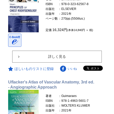
ISBN
：978-0-323-62567-8
出版社
：ELSEVIER
出版年
：2021年
ページ数
：270pp.(550illus.)
16,324円
定価
(本体14,840円 ＋ 税)
詳しく見る
ほしいものリストに登録
いいね
Uflacker's Atlas of Vascular Anatomy, 3rd ed.
- Angiographic Approach
著者
：Guimaraes
ISBN
：978-1-4963-5601-7
出版社
：WOLTERS KLUWER
出版年
：2021年