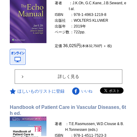
著者
：J.K.Oh, G.C.Kane, J.B.Seward, e
t al.
ISBN
：978-1-4963-1219-8
出版社
：WOLTERS KLUWER
出版年
：2019年
ページ数
：722pp.
36,025円
定価
(本体32,750円 ＋ 税)
詳しく見る
ほしいものリストに登録
いいね
Handbook of Patient Care in Vascular Diseases, 6t
h ed.
著者
：T.E.Rasmussen, W.D.Clouse & B.
H.Tonnessen (eds.)
ISBN
：978-1-4511-7523-3