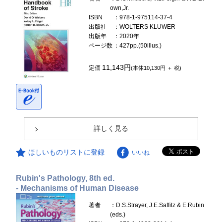
own,Jr.
ISBN
：978-1-975114-37-4
出版社
：WOLTERS KLUWER
出版年
：2020年
ページ数
：427pp.(50illus.)
11,143円
定価
(本体10,130円 ＋ 税)
詳しく見る
ほしいものリストに登録
いいね
Rubin's Pathology, 8th ed.
- Mechanisms of Human Disease
著者
：D.S.Strayer, J.E.Saffitz & E.Rubin
(eds.)