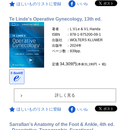
ほしいものリストに登録
いいね
Te Linde's Operative Gynecology, 13th ed.
著者
：L.V.Le & V.L.Handa
ISBN
：978-1-975200-09-1
出版社
：WOLTERS KLUWER
出版年
：2024年
ページ数
：839pp.
34,309円
定価
(本体31,190円 ＋ 税)
詳しく見る
ほしいものリストに登録
いいね
Sarrafian's Anatomy of the Foot & Ankle, 4th ed.