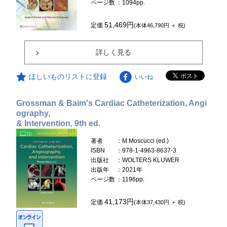
ページ数
：1094pp.
51,469円
定価
(本体46,790円 ＋ 税)
詳しく見る
ほしいものリストに登録
いいね
Grossman & Baim's Cardiac Catheterization, Angi
ography,
& Intervention, 9th ed.
著者
：M.Moscucci (ed.)
ISBN
：978-1-4963-8637-3
出版社
：WOLTERS KLUWER
出版年
：2021年
ページ数
：1196pp.
41,173円
定価
(本体37,430円 ＋ 税)