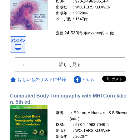
ISBN
：978-1-4963-8614-4
出版社
：WOLTERS KLUWER
出版年
：2020年
ページ数
：1647pp.
24,530円
定価
(本体22,300円 ＋ 税)
詳しく見る
ほしいものリストに登録
いいね
Computed Body Tomography with MRI Correlatio
n, 5th ed.
著者
：E.Y.Lee, A.Hunsaker & B.Siewert
(eds.)
ISBN
：978-1-4963-7049-5
出版社
：WOLTERS KLUWER
出版年
：2020年