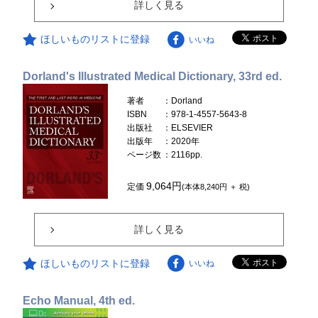
詳しく見る
ほしいものリストに登録
いいね
Dorland's Illustrated Medical Dictionary, 33rd ed.
著者
：Dorland
ISBN
：978-1-4557-5643-8
出版社
：ELSEVIER
出版年
：2020年
ページ数
：2116pp.
9,064円
定価
(本体8,240円 ＋ 税)
詳しく見る
ほしいものリストに登録
いいね
Echo Manual, 4th ed.