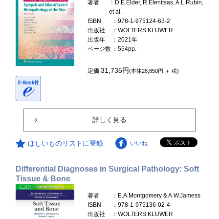
著者
：D.E.Elder, R.Elenitsas, A.L.Rubin,
et al.
ISBN
：978-1-975124-63-2
出版社
：WOLTERS KLUWER
出版年
：2021年
ページ数
：554pp.
31,735円
定価
(本体28,850円 ＋ 税)
詳しく見る
ほしいものリストに登録
いいね
Differential Diagnoses in Surgical Pathology: Soft
Tissue & Bone
著者
：E.A.Montgomery & A.W.Jamess
ISBN
：978-1-975136-02-4
出版社
：WOLTERS KLUWER