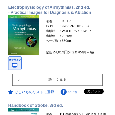
Electrophysiology of Arrhythmias, 2nd ed.
- Practical Images for Diagnosis & Ablation
著者
：R.T.Ho
ISBN
：978-1-975101-10-7
出版社
：WOLTERS KLUWER
出版年
：2020年
ページ数
：550pp.
24,013円
定価
(本体21,830円 ＋ 税)
詳しく見る
ほしいものリストに登録
いいね
Handbook of Stroke, 3rd ed.
著者
：D.O.Wiebers, V.L.Feigin & R.D.Br