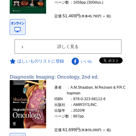
ページ数
：1658pp.(300illus.)
51,469円
定価
(本体46,790円 ＋ 税)
詳しく見る
ほしいものリストに登録
いいね
Diagnostic Imaging: Oncology, 2nd ed.
著者
：A.M.Shaaban, M.Rezvani & P.R.C
hapman
ISBN
：978-0-323-66112-6
出版社
：AMIRSYS,INC.
出版年
：2020年
ページ数
：867pp.
61,699円
定価
(本体56,090円 ＋ 税)