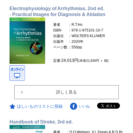
Electrophysiology of Arrhythmias, 2nd ed.
- Practical Images for Diagnosis & Ablation
著者
：R.T.Ho
ISBN
：978-1-975101-10-7
出版社
：WOLTERS KLUWER
出版年
：2020年
ページ数
：550pp.
24,013円
定価
(本体21,830円 ＋ 税)
詳しく見る
ほしいものリストに登録
いいね
Handbook of Stroke, 3rd ed.
著者
：D.O.Wiebers, V.L.Feigin & R.D.Br