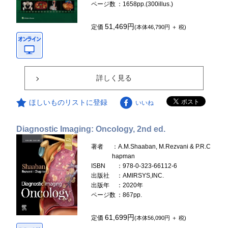
ページ数
：1658pp.(300illus.)
51,469円
定価
(本体46,790円 ＋ 税)
詳しく見る
ほしいものリストに登録
いいね
Diagnostic Imaging: Oncology, 2nd ed.
著者
：A.M.Shaaban, M.Rezvani & P.R.C
hapman
ISBN
：978-0-323-66112-6
出版社
：AMIRSYS,INC.
出版年
：2020年
ページ数
：867pp.
61,699円
定価
(本体56,090円 ＋ 税)