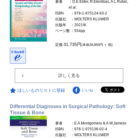
著者
：D.E.Elder, R.Elenitsas, A.L.Rubin,
et al.
ISBN
：978-1-975124-63-2
出版社
：WOLTERS KLUWER
出版年
：2021年
ページ数
：554pp.
31,735円
定価
(本体28,850円 ＋ 税)
詳しく見る
ほしいものリストに登録
いいね
Differential Diagnoses in Surgical Pathology: Soft
Tissue & Bone
著者
：E.A.Montgomery & A.W.Jamess
ISBN
：978-1-975136-02-4
出版社
：WOLTERS KLUWER