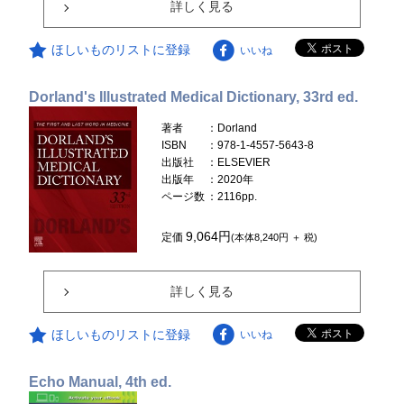
詳しく見る
ほしいものリストに登録
いいね
Dorland's Illustrated Medical Dictionary, 33rd ed.
著者
：Dorland
ISBN
：978-1-4557-5643-8
出版社
：ELSEVIER
出版年
：2020年
ページ数
：2116pp.
9,064円
定価
(本体8,240円 ＋ 税)
詳しく見る
ほしいものリストに登録
いいね
Echo Manual, 4th ed.