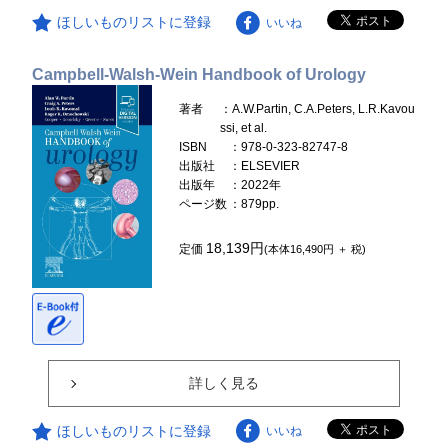
ほしいものリストに登録
いいね
Campbell-Walsh-Wein Handbook of Urology
著者
：A.W.Partin, C.A.Peters, L.R.Kavou
ssi, et al.
ISBN
：978-0-323-82747-8
出版社
：ELSEVIER
出版年
：2022年
ページ数
：879pp.
18,139円
定価
(本体16,490円 ＋ 税)
詳しく見る
ほしいものリストに登録
いいね