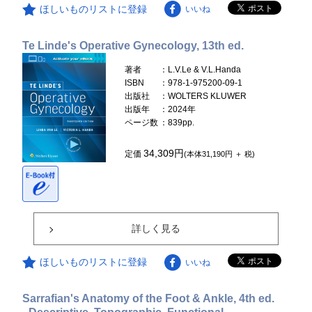
ほしいものリストに登録
いいね
Te Linde's Operative Gynecology, 13th ed.
著者
：L.V.Le & V.L.Handa
ISBN
：978-1-975200-09-1
出版社
：WOLTERS KLUWER
出版年
：2024年
ページ数
：839pp.
34,309円
定価
(本体31,190円 ＋ 税)
詳しく見る
ほしいものリストに登録
いいね
Sarrafian's Anatomy of the Foot & Ankle, 4th ed.