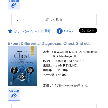
詳しく見る
ほしいものリストに登録
いいね
Expert Differential Diagnoses: Chest, 2nd ed.
著者
：B.W.Carter, M.L.R.-De-Christenson,
J.P.Lichtenbeger III
ISBN
：978-0-323-52482-7
出版社
：AMIRSYS,INC.
出版年
：2020年
ページ数
：441pp.
54,439円
定価
(本体49,490円 ＋ 税)