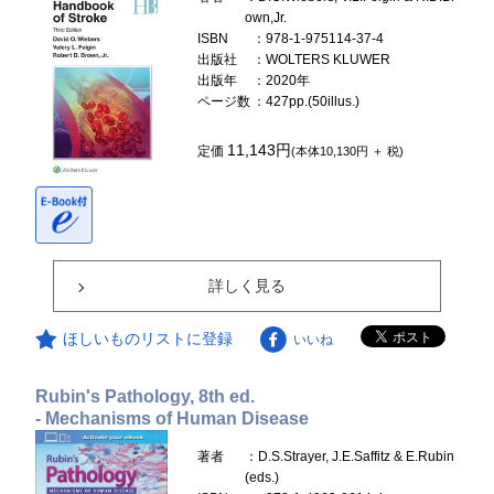
own,Jr.
ISBN
：978-1-975114-37-4
出版社
：WOLTERS KLUWER
出版年
：2020年
ページ数
：427pp.(50illus.)
11,143円
定価
(本体10,130円 ＋ 税)
詳しく見る
ほしいものリストに登録
いいね
Rubin's Pathology, 8th ed.
- Mechanisms of Human Disease
著者
：D.S.Strayer, J.E.Saffitz & E.Rubin
(eds.)