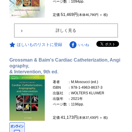
ページ数
：1094pp.
51,469円
定価
(本体46,790円 ＋ 税)
詳しく見る
ほしいものリストに登録
いいね
Grossman & Baim's Cardiac Catheterization, Angi
ography,
& Intervention, 9th ed.
著者
：M.Moscucci (ed.)
ISBN
：978-1-4963-8637-3
出版社
：WOLTERS KLUWER
出版年
：2021年
ページ数
：1196pp.
41,173円
定価
(本体37,430円 ＋ 税)