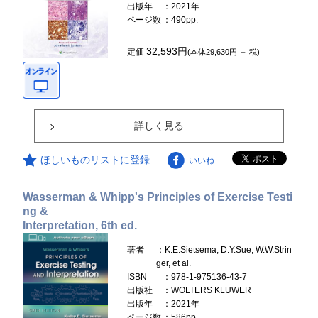
出版年
：2021年
ページ数
：490pp.
32,593円
定価
(本体29,630円 ＋ 税)
詳しく見る
ほしいものリストに登録
いいね
Wasserman & Whipp's Principles of Exercise Testi
ng &
Interpretation, 6th ed.
著者
：K.E.Sietsema, D.Y.Sue, W.W.Strin
ger, et al.
ISBN
：978-1-975136-43-7
出版社
：WOLTERS KLUWER
出版年
：2021年
ページ数
：586pp.