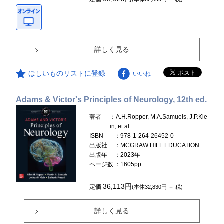
詳しく見る
ほしいものリストに登録
いいね
Adams & Victor's Principles of Neurology, 12th ed.
著者
：A.H.Ropper, M.A.Samuels, J.P.Kle
in, et al.
ISBN
：978-1-264-26452-0
出版社
：MCGRAW HILL EDUCATION
出版年
：2023年
ページ数
：1605pp.
36,113円
定価
(本体32,830円 ＋ 税)
詳しく見る