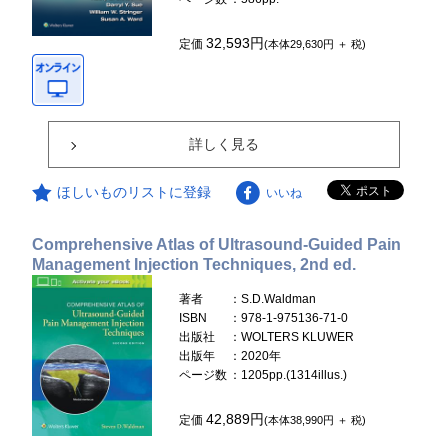
32,593円
定価
(本体29,630円 ＋ 税)
詳しく見る
ほしいものリストに登録
いいね
Comprehensive Atlas of Ultrasound-Guided Pain
Management Injection Techniques, 2nd ed.
著者
：S.D.Waldman
ISBN
：978-1-975136-71-0
出版社
：WOLTERS KLUWER
出版年
：2020年
ページ数
：1205pp.(1314illus.)
42,889円
定価
(本体38,990円 ＋ 税)