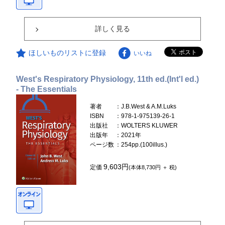
詳しく見る
ほしいものリストに登録
いいね
West's Respiratory Physiology, 11th ed.(Int'l ed.)
- The Essentials
著者
：J.B.West & A.M.Luks
ISBN
：978-1-975139-26-1
出版社
：WOLTERS KLUWER
出版年
：2021年
ページ数
：254pp.(100illus.)
9,603円
定価
(本体8,730円 ＋ 税)