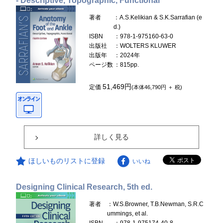
- Descriptive, Topographic, Functional
著者
：A.S.Kelikian & S.K.Sarrafian (e
d.)
ISBN
：978-1-975160-63-0
出版社
：WOLTERS KLUWER
出版年
：2024年
ページ数
：815pp.
51,469円
定価
(本体46,790円 ＋ 税)
詳しく見る
ほしいものリストに登録
いいね
Designing Clinical Research, 5th ed.
著者
：W.S.Browner, T.B.Newman, S.R.C
ummings, et al.