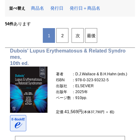
商品名
発行日
発行日＋商品名
並べ替え
あります
54件
1
2
次
最後
Dubois' Lupus Erythematosus & Related Syndro
mes,
10th ed.
著者
：D.J.Wallace & B.H.Hahn (eds.)
ISBN
：978-0-323-93232-5
出版社
：ELSEVIER
出版年
：2025年
ページ数
：910pp.
41,569円
定価
(本体37,790円 ＋ 税)