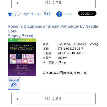
詳しく見る
ほしいものリストに登録
いいね
Rosen's Diagnosis of Breast Pathology by Needle
Core
Biopsy, 5th ed.
著者
：S.A.Hoda, R.S.Hoda & E.Zhong
ISBN
：978-1-975198-36-7
出版社
：WOLTERS KLUWER
出版年
：2025年
ページ数
：535pp.
45,463円
定価
(本体41,330円 ＋ 税)
詳しく見る