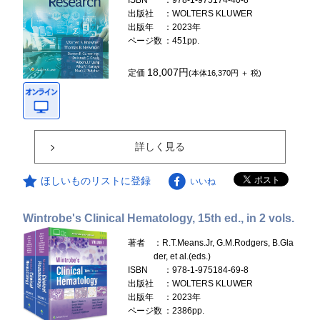
ISBN
：978-1-975174-40-8
出版社
：WOLTERS KLUWER
出版年
：2023年
ページ数
：451pp.
18,007円
定価
(本体16,370円 ＋ 税)
詳しく見る
ほしいものリストに登録
いいね
Wintrobe's Clinical Hematology, 15th ed., in 2 vols.
著者
：R.T.Means.Jr, G.M.Rodgers, B.Gla
der, et al.(eds.)
ISBN
：978-1-975184-69-8
出版社
：WOLTERS KLUWER
出版年
：2023年
ページ数
：2386pp.