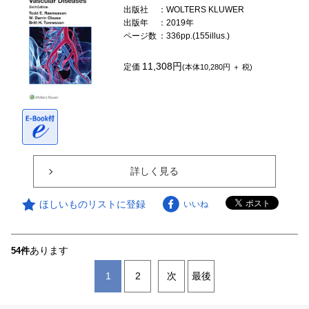
出版社
：WOLTERS KLUWER
出版年
：2019年
ページ数
：336pp.(155illus.)
11,308円
定価
(本体10,280円 ＋ 税)
詳しく見る
ほしいものリストに登録
いいね
あります
54件
1
2
次
最後