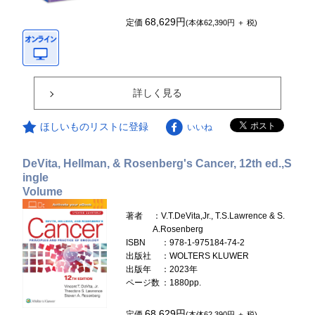
68,629円
定価
(本体62,390円 ＋ 税)
詳しく見る
ほしいものリストに登録
いいね
DeVita, Hellman, & Rosenberg's Cancer, 12th ed.,S
ingle
Volume
著者
：V.T.DeVita,Jr., T.S.Lawrence & S.
A.Rosenberg
ISBN
：978-1-975184-74-2
出版社
：WOLTERS KLUWER
出版年
：2023年
ページ数
：1880pp.
68,629円
定価
(本体62,390円 ＋ 税)