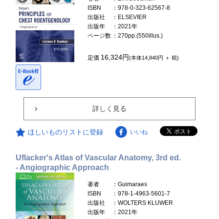
ISBN
：978-0-323-62567-8
出版社
：ELSEVIER
出版年
：2021年
ページ数
：270pp.(550illus.)
16,324円
定価
(本体14,840円 ＋ 税)
詳しく見る
ほしいものリストに登録
いいね
Uflacker's Atlas of Vascular Anatomy, 3rd ed.
- Angiographic Approach
著者
：Guimaraes
ISBN
：978-1-4963-5601-7
出版社
：WOLTERS KLUWER
出版年
：2021年