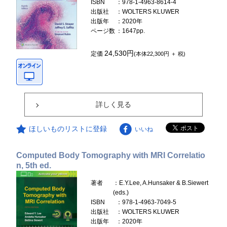
ISBN
：978-1-4963-8614-4
出版社
：WOLTERS KLUWER
出版年
：2020年
ページ数
：1647pp.
24,530円
定価
(本体22,300円 ＋ 税)
詳しく見る
ほしいものリストに登録
いいね
Computed Body Tomography with MRI Correlatio
n, 5th ed.
著者
：E.Y.Lee, A.Hunsaker & B.Siewert
(eds.)
ISBN
：978-1-4963-7049-5
出版社
：WOLTERS KLUWER
出版年
：2020年