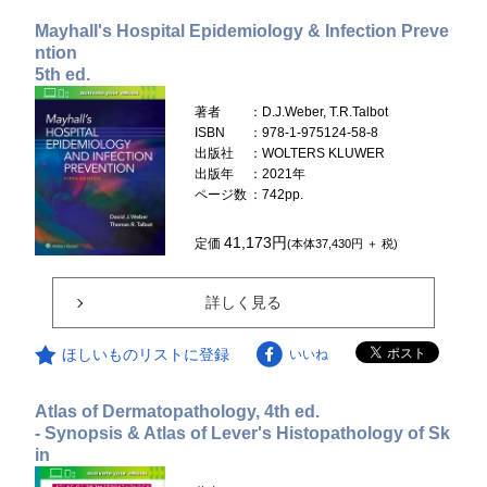
Mayhall's Hospital Epidemiology & Infection Preve
ntion
5th ed.
著者
：D.J.Weber, T.R.Talbot
ISBN
：978-1-975124-58-8
出版社
：WOLTERS KLUWER
出版年
：2021年
ページ数
：742pp.
41,173円
定価
(本体37,430円 ＋ 税)
詳しく見る
ほしいものリストに登録
いいね
Atlas of Dermatopathology, 4th ed.
- Synopsis & Atlas of Lever's Histopathology of Sk
in