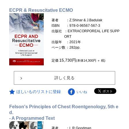
ECPR & Resuscitative ECMO
著者
：Z.Shinar & J.Badulak
ISBN
：978-0-96567-567-3
出版社
：EXTRACORPOREAL LIFE SUPP
ORT
出版年
：2021年
ページ数
：282pp.
15,730円
定価
(本体14,300円 ＋ 税)
詳しく見る
ほしいものリストに登録
いいね
Felson's Principles of Chest Roentgenology, 5th e
d.
- A Programmed Text
著者
：L.R.Goodman