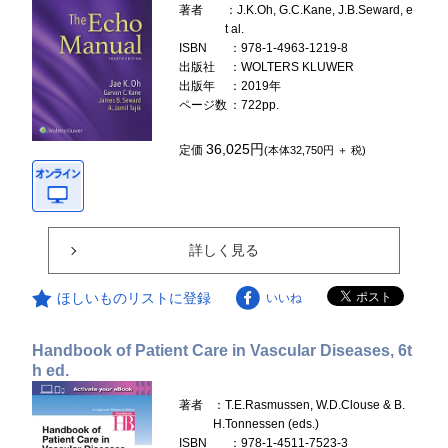
著者
：J.K.Oh, G.C.Kane, J.B.Seward, e
t al.
ISBN
：978-1-4963-1219-8
出版社
：WOLTERS KLUWER
出版年
：2019年
ページ数
：722pp.
36,025円
定価
(本体32,750円 ＋ 税)
詳しく見る
ほしいものリストに登録
いいね
Handbook of Patient Care in Vascular Diseases, 6t
h ed.
著者
：T.E.Rasmussen, W.D.Clouse & B.
H.Tonnessen (eds.)
ISBN
：978-1-4511-7523-3