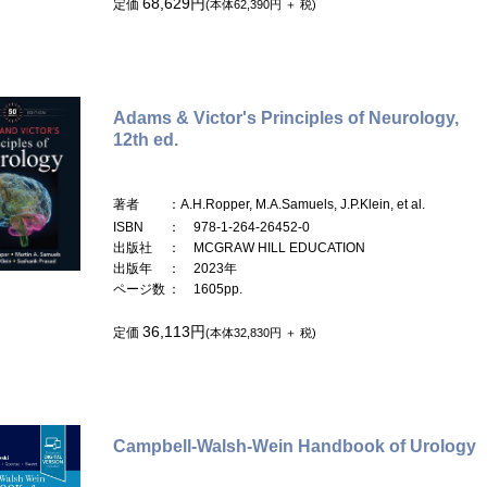
68,629円
定価
(本体62,390円 ＋ 税)
Adams & Victor's Principles of Neurology,
12th ed.
著者
：A.H.Ropper, M.A.Samuels, J.P.Klein, et al.
ISBN
： 978-1-264-26452-0
出版社
： MCGRAW HILL EDUCATION
出版年
： 2023年
ページ数
： 1605pp.
36,113円
定価
(本体32,830円 ＋ 税)
Campbell-Walsh-Wein Handbook of Urology