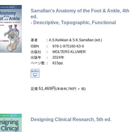
Sarrafian's Anatomy of the Foot & Ankle, 4th
ed.
- Descriptive, Topographic, Functional
著者
：A.S.Kelikian & S.K.Sarrafian (ed.)
ISBN
： 978-1-975160-63-0
出版社
： WOLTERS KLUWER
出版年
： 2024年
ページ数
： 815pp.
51,469円
定価
(本体46,790円 ＋ 税)
Designing Clinical Research, 5th ed.