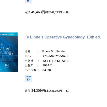
45,463円
定価
(本体41,330円 ＋ 税)
Te Linde's Operative Gynecology, 13th ed.
著者
：L.V.Le & V.L.Handa
ISBN
： 978-1-975200-09-1
出版社
： WOLTERS KLUWER
出版年
： 2024年
ページ数
： 839pp.
34,309円
定価
(本体31,190円 ＋ 税)