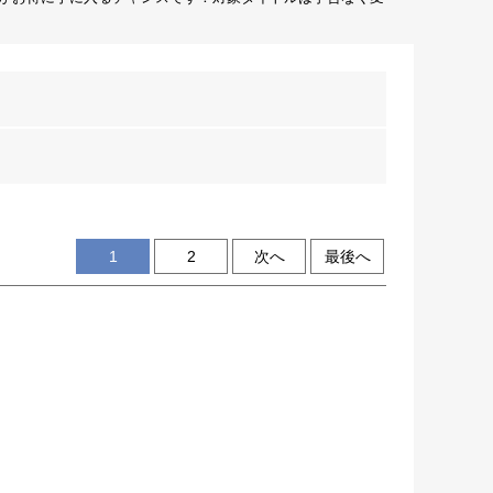
1
2
次へ
最後へ