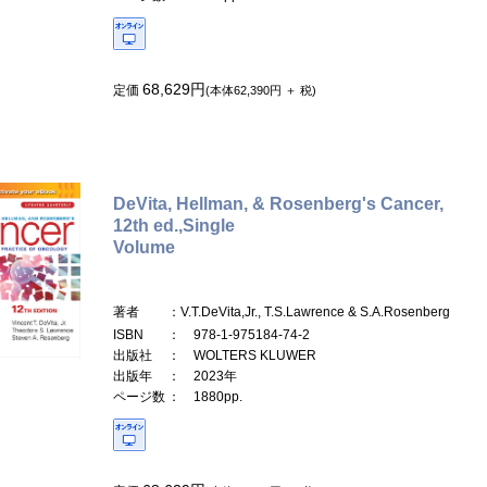
68,629円
定価
(本体62,390円 ＋ 税)
DeVita, Hellman, & Rosenberg's Cancer,
12th ed.,Single
Volume
著者
：V.T.DeVita,Jr., T.S.Lawrence & S.A.Rosenberg
ISBN
： 978-1-975184-74-2
出版社
： WOLTERS KLUWER
出版年
： 2023年
ページ数
： 1880pp.