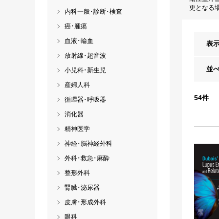
更となる
内科一般･診断･検査
癌･腫瘍
血液･輸血
表
放射線･超音波
並
小児科･新生児
産婦人科
54
件
循環器･呼吸器
消化器
精神医学
神経･脳神経外科
外科･救急･麻酔
整形外科
腎臓･泌尿器
皮膚･形成外科
眼科