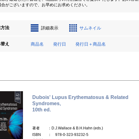
場合がございますので、お早めにお求めください。
示方法
詳細表示
サムネイル
べ替え
商品名
発行日
発行日＋商品名
Dubois' Lupus Erythematosus & Related
Syndromes,
10th ed.
著者
：D.J.Wallace & B.H.Hahn (eds.)
ISBN
： 978-0-323-93232-5