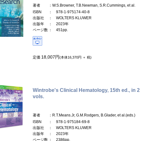
著者
：W.S.Browner, T.B.Newman, S.R.Cummings, et al.
ISBN
： 978-1-975174-40-8
出版社
： WOLTERS KLUWER
出版年
： 2023年
ページ数
： 451pp.
18,007円
定価
(本体16,370円 ＋ 税)
Wintrobe's Clinical Hematology, 15th ed., in 2
vols.
著者
：R.T.Means.Jr, G.M.Rodgers, B.Glader, et al.(eds.)
ISBN
： 978-1-975184-69-8
出版社
： WOLTERS KLUWER
出版年
： 2023年
ページ数
： 2386pp.