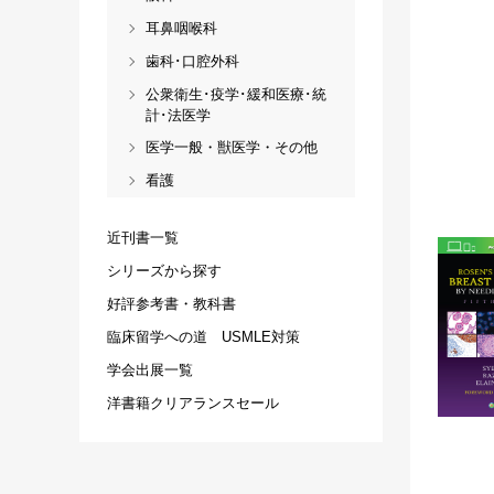
耳鼻咽喉科
歯科･口腔外科
公衆衛生･疫学･緩和医療･統
計･法医学
医学一般・獣医学・その他
看護
近刊書一覧
シリーズから探す
好評参考書・教科書
臨床留学への道 USMLE対策
学会出展一覧
洋書籍クリアランスセール