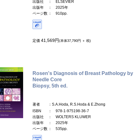
出版社
： ELSEVIER
出版年
： 2025年
ページ数
： 910pp.
41,569円
定価
(本体37,790円 ＋ 税)
Rosen's Diagnosis of Breast Pathology by
Needle Core
Biopsy, 5th ed.
著者
：S.A.Hoda, R.S.Hoda & E.Zhong
ISBN
： 978-1-975198-36-7
出版社
： WOLTERS KLUWER
出版年
： 2025年
ページ数
： 535pp.