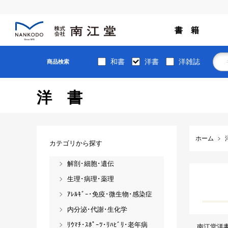
書 籍
和書
洋書
洋雑誌
商品検索
洋書
ホーム
カテゴリから探す
解剖･細胞･遺伝
生理･病理･薬理
ｱﾚﾙｷﾞｰ･免疫･微生物･感染症
内分泌･代謝･生化学
ﾘｳﾏﾁ･ｽﾎﾟｰﾂ･ﾘﾊﾋﾞﾘ･老年病
南江堂洋