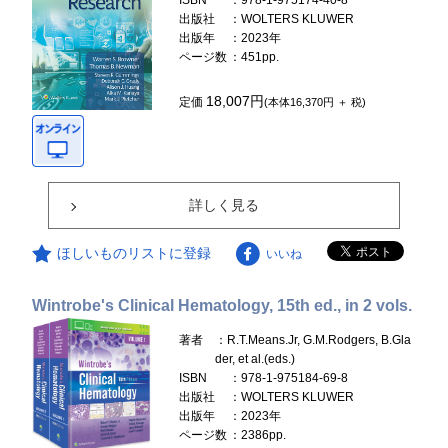
ISBN
：978-1-975174-40-8
出版社
：WOLTERS KLUWER
出版年
：2023年
ページ数
：451pp.
18,007円
定価
(本体16,370円 ＋ 税)
詳しく見る
ほしいものリストに登録
いいね
Wintrobe's Clinical Hematology, 15th ed., in 2 vols.
著者
：R.T.Means.Jr, G.M.Rodgers, B.Gla
der, et al.(eds.)
ISBN
：978-1-975184-69-8
出版社
：WOLTERS KLUWER
出版年
：2023年
ページ数
：2386pp.