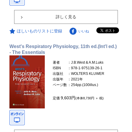
詳しく見る
ほしいものリストに登録
いいね
West's Respiratory Physiology, 11th ed.(Int'l ed.)
- The Essentials
著者
：J.B.West & A.M.Luks
ISBN
：978-1-975139-26-1
出版社
：WOLTERS KLUWER
出版年
：2021年
ページ数
：254pp.(100illus.)
9,603円
定価
(本体8,730円 ＋ 税)