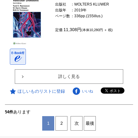
出版社
：WOLTERS KLUWER
出版年
：2019年
ページ数
：336pp.(155illus.)
11,308円
定価
(本体10,280円 ＋ 税)
詳しく見る
ほしいものリストに登録
いいね
あります
54件
1
2
次
最後