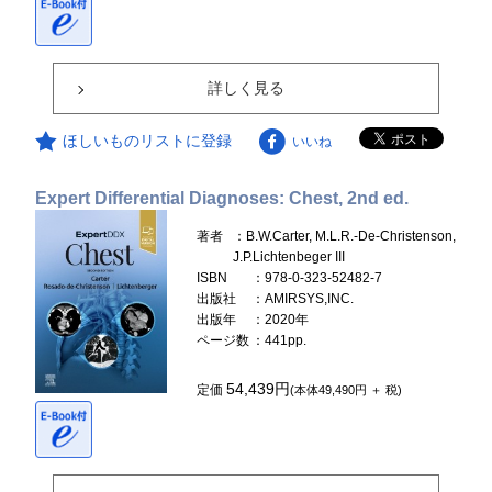
詳しく見る
ほしいものリストに登録
いいね
Expert Differential Diagnoses: Chest, 2nd ed.
著者
：B.W.Carter, M.L.R.-De-Christenson,
J.P.Lichtenbeger III
ISBN
：978-0-323-52482-7
出版社
：AMIRSYS,INC.
出版年
：2020年
ページ数
：441pp.
54,439円
定価
(本体49,490円 ＋ 税)