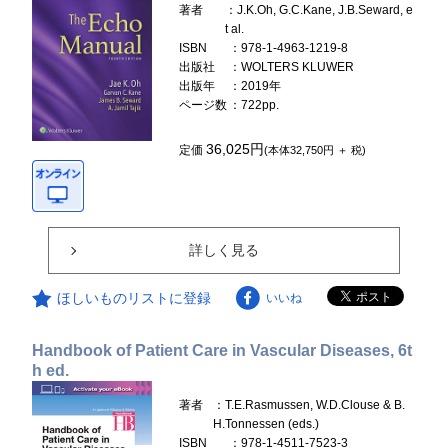
著者
：J.K.Oh, G.C.Kane, J.B.Seward, e
t al.
ISBN
：978-1-4963-1219-8
出版社
：WOLTERS KLUWER
出版年
：2019年
ページ数
：722pp.
36,025円
定価
(本体32,750円 ＋ 税)
詳しく見る
ほしいものリストに登録
いいね
Handbook of Patient Care in Vascular Diseases, 6t
h ed.
著者
：T.E.Rasmussen, W.D.Clouse & B.
H.Tonnessen (eds.)
ISBN
：978-1-4511-7523-3