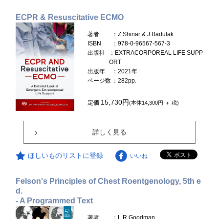
ECPR & Resuscitative ECMO
著者
：Z.Shinar & J.Badulak
ISBN
：978-0-96567-567-3
出版社
：EXTRACORPOREAL LIFE SUPP
ORT
出版年
：2021年
ページ数
：282pp.
15,730円
定価
(本体14,300円 ＋ 税)
詳しく見る
ほしいものリストに登録
いいね
Felson's Principles of Chest Roentgenology, 5th e
d.
- A Programmed Text
著者
：L.R.Goodman