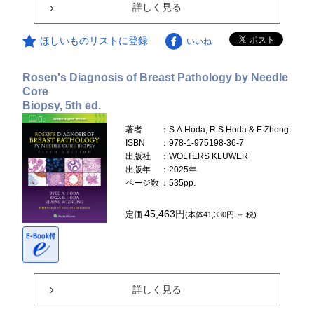
詳しく見る
ほしいものリストに登録
いいね
Rosen's Diagnosis of Breast Pathology by Needle
Core
Biopsy, 5th ed.
著者
：S.A.Hoda, R.S.Hoda & E.Zhong
ISBN
：978-1-975198-36-7
出版社
：WOLTERS KLUWER
出版年
：2025年
ページ数
：535pp.
45,463円
定価
(本体41,330円 ＋ 税)
詳しく見る