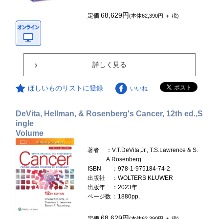
68,629円
定価
(本体62,390円 ＋ 税)
詳しく見る
ほしいものリストに登録
いいね
DeVita, Hellman, & Rosenberg's Cancer, 12th ed.,S
ingle
Volume
著者
：V.T.DeVita,Jr., T.S.Lawrence & S.
A.Rosenberg
ISBN
：978-1-975184-74-2
出版社
：WOLTERS KLUWER
出版年
：2023年
ページ数
：1880pp.
68,629円
定価
(本体62,390円 ＋ 税)