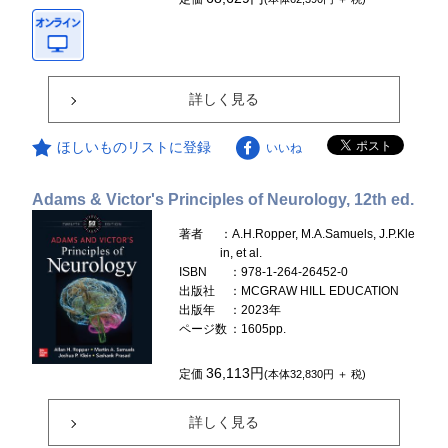
詳しく見る
ほしいものリストに登録
いいね
Adams & Victor's Principles of Neurology, 12th ed.
著者
：A.H.Ropper, M.A.Samuels, J.P.Kle
in, et al.
ISBN
：978-1-264-26452-0
出版社
：MCGRAW HILL EDUCATION
出版年
：2023年
ページ数
：1605pp.
36,113円
定価
(本体32,830円 ＋ 税)
詳しく見る