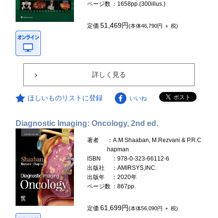
ページ数
：1658pp.(300illus.)
51,469円
定価
(本体46,790円 ＋ 税)
詳しく見る
ほしいものリストに登録
いいね
Diagnostic Imaging: Oncology, 2nd ed.
著者
：A.M.Shaaban, M.Rezvani & P.R.C
hapman
ISBN
：978-0-323-66112-6
出版社
：AMIRSYS,INC.
出版年
：2020年
ページ数
：867pp.
61,699円
定価
(本体56,090円 ＋ 税)