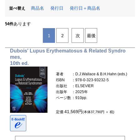
商品名
発行日
発行日＋商品名
並べ替え
あります
54件
1
2
次
最後
Dubois' Lupus Erythematosus & Related Syndro
mes,
10th ed.
著者
：D.J.Wallace & B.H.Hahn (eds.)
ISBN
：978-0-323-93232-5
出版社
：ELSEVIER
出版年
：2025年
ページ数
：910pp.
41,569円
定価
(本体37,790円 ＋ 税)