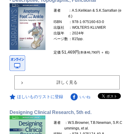
- Descriptive, Topographic, Functional
著者
：A.S.Kelikian & S.K.Sarrafian (e
d.)
ISBN
：978-1-975160-63-0
出版社
：WOLTERS KLUWER
出版年
：2024年
ページ数
：815pp.
51,469円
定価
(本体46,790円 ＋ 税)
詳しく見る
ほしいものリストに登録
いいね
Designing Clinical Research, 5th ed.
著者
：W.S.Browner, T.B.Newman, S.R.C
ummings, et al.