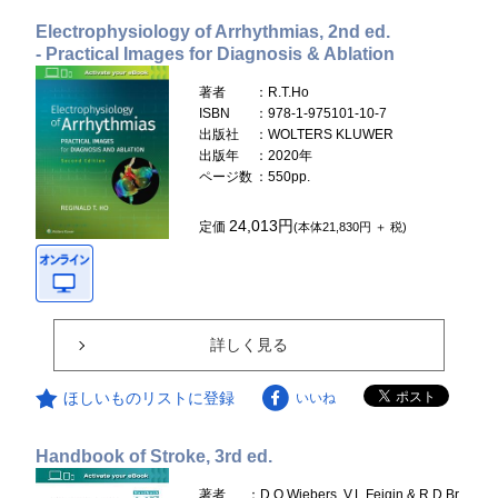
Electrophysiology of Arrhythmias, 2nd ed.
- Practical Images for Diagnosis & Ablation
著者
：R.T.Ho
ISBN
：978-1-975101-10-7
出版社
：WOLTERS KLUWER
出版年
：2020年
ページ数
：550pp.
24,013円
定価
(本体21,830円 ＋ 税)
詳しく見る
ほしいものリストに登録
いいね
Handbook of Stroke, 3rd ed.
著者
：D.O.Wiebers, V.L.Feigin & R.D.Br