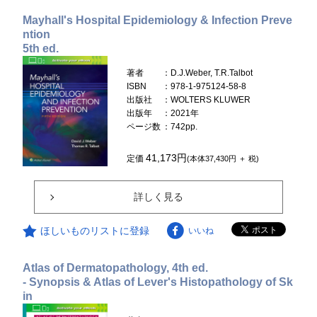
Mayhall's Hospital Epidemiology & Infection Preve
ntion
5th ed.
著者
：D.J.Weber, T.R.Talbot
ISBN
：978-1-975124-58-8
出版社
：WOLTERS KLUWER
出版年
：2021年
ページ数
：742pp.
41,173円
定価
(本体37,430円 ＋ 税)
詳しく見る
ほしいものリストに登録
いいね
Atlas of Dermatopathology, 4th ed.
- Synopsis & Atlas of Lever's Histopathology of Sk
in