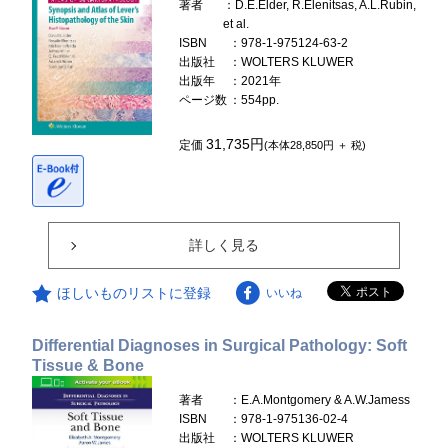
著者
：D.E.Elder, R.Elenitsas, A.L.Rubin,
et al.
ISBN
：978-1-975124-63-2
出版社
：WOLTERS KLUWER
出版年
：2021年
ページ数
：554pp.
31,735円
定価
(本体28,850円 ＋ 税)
詳しく見る
ほしいものリストに登録
いいね
Differential Diagnoses in Surgical Pathology: Soft
Tissue & Bone
著者
：E.A.Montgomery & A.W.Jamess
ISBN
：978-1-975136-02-4
出版社
：WOLTERS KLUWER