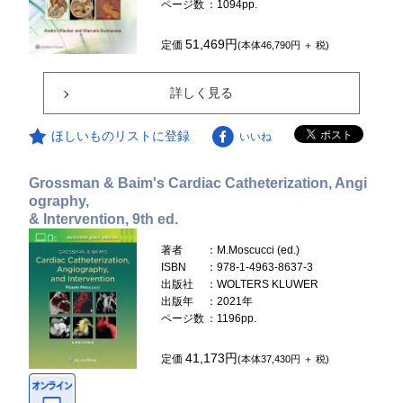
ページ数
：1094pp.
51,469円
定価
(本体46,790円 ＋ 税)
詳しく見る
ほしいものリストに登録
いいね
Grossman & Baim's Cardiac Catheterization, Angi
ography,
& Intervention, 9th ed.
著者
：M.Moscucci (ed.)
ISBN
：978-1-4963-8637-3
出版社
：WOLTERS KLUWER
出版年
：2021年
ページ数
：1196pp.
41,173円
定価
(本体37,430円 ＋ 税)