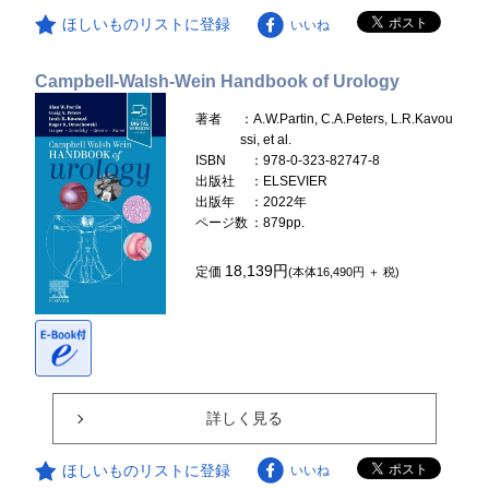
ほしいものリストに登録
いいね
Campbell-Walsh-Wein Handbook of Urology
著者
：A.W.Partin, C.A.Peters, L.R.Kavou
ssi, et al.
ISBN
：978-0-323-82747-8
出版社
：ELSEVIER
出版年
：2022年
ページ数
：879pp.
18,139円
定価
(本体16,490円 ＋ 税)
詳しく見る
ほしいものリストに登録
いいね