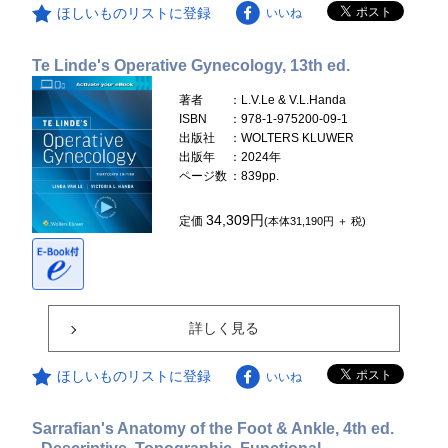
ほしいものリストに登録
いいね
Te Linde's Operative Gynecology, 13th ed.
著者
：L.V.Le & V.L.Handa
ISBN
：978-1-975200-09-1
出版社
：WOLTERS KLUWER
出版年
：2024年
ページ数
：839pp.
34,309円
定価
(本体31,190円 ＋ 税)
詳しく見る
ほしいものリストに登録
いいね
Sarrafian's Anatomy of the Foot & Ankle, 4th ed.