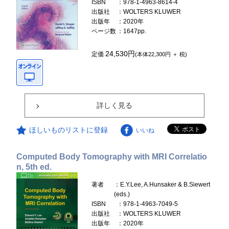
ISBN
：978-1-4963-8614-4
出版社
：WOLTERS KLUWER
出版年
：2020年
ページ数
：1647pp.
24,530円
定価
(本体22,300円 ＋ 税)
詳しく見る
ほしいものリストに登録
いいね
Computed Body Tomography with MRI Correlatio
n, 5th ed.
著者
：E.Y.Lee, A.Hunsaker & B.Siewert
(eds.)
ISBN
：978-1-4963-7049-5
出版社
：WOLTERS KLUWER
出版年
：2020年