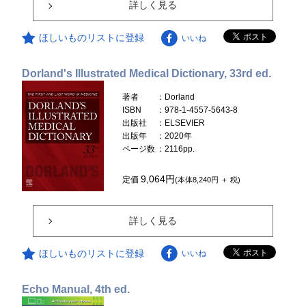
詳しく見る
ほしいものリストに登録
いいね
Dorland's Illustrated Medical Dictionary, 33rd ed.
著者
：Dorland
ISBN
：978-1-4557-5643-8
出版社
：ELSEVIER
出版年
：2020年
ページ数
：2116pp.
9,064円
定価
(本体8,240円 ＋ 税)
詳しく見る
ほしいものリストに登録
いいね
Echo Manual, 4th ed.