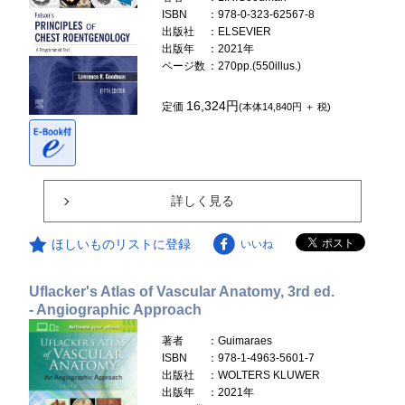
ISBN
：978-0-323-62567-8
出版社
：ELSEVIER
出版年
：2021年
ページ数
：270pp.(550illus.)
16,324円
定価
(本体14,840円 ＋ 税)
詳しく見る
ほしいものリストに登録
いいね
Uflacker's Atlas of Vascular Anatomy, 3rd ed.
- Angiographic Approach
著者
：Guimaraes
ISBN
：978-1-4963-5601-7
出版社
：WOLTERS KLUWER
出版年
：2021年