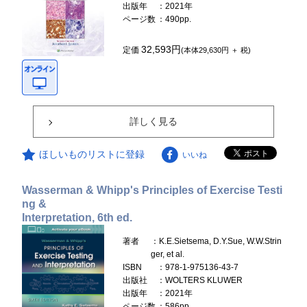
出版年
：2021年
ページ数
：490pp.
32,593円
定価
(本体29,630円 ＋ 税)
詳しく見る
ほしいものリストに登録
いいね
Wasserman & Whipp's Principles of Exercise Testi
ng &
Interpretation, 6th ed.
著者
：K.E.Sietsema, D.Y.Sue, W.W.Strin
ger, et al.
ISBN
：978-1-975136-43-7
出版社
：WOLTERS KLUWER
出版年
：2021年
ページ数
：586pp.