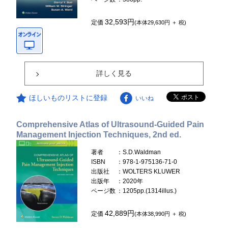
32,593円
定価
(本体29,630円 ＋ 税)
詳しく見る
ほしいものリストに登録
いいね
Comprehensive Atlas of Ultrasound-Guided Pain
Management Injection Techniques, 2nd ed.
著者
：S.D.Waldman
ISBN
：978-1-975136-71-0
出版社
：WOLTERS KLUWER
出版年
：2020年
ページ数
：1205pp.(1314illus.)
42,889円
定価
(本体38,990円 ＋ 税)