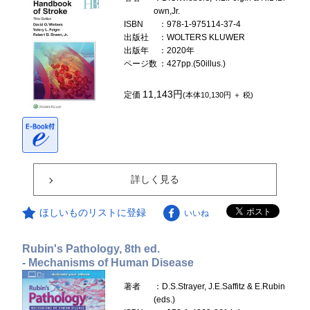
own,Jr.
ISBN
：978-1-975114-37-4
出版社
：WOLTERS KLUWER
出版年
：2020年
ページ数
：427pp.(50illus.)
11,143円
定価
(本体10,130円 ＋ 税)
詳しく見る
ほしいものリストに登録
いいね
Rubin's Pathology, 8th ed.
- Mechanisms of Human Disease
著者
：D.S.Strayer, J.E.Saffitz & E.Rubin
(eds.)