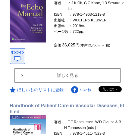
著者
：J.K.Oh, G.C.Kane, J.B.Seward, e
t al.
ISBN
：978-1-4963-1219-8
出版社
：WOLTERS KLUWER
出版年
：2019年
ページ数
：722pp.
36,025円
定価
(本体32,750円 ＋ 税)
詳しく見る
ほしいものリストに登録
いいね
Handbook of Patient Care in Vascular Diseases, 6t
h ed.
著者
：T.E.Rasmussen, W.D.Clouse & B.
H.Tonnessen (eds.)
ISBN
：978-1-4511-7523-3