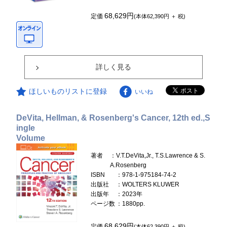
68,629円
定価
(本体62,390円 ＋ 税)
詳しく見る
ほしいものリストに登録
いいね
DeVita, Hellman, & Rosenberg's Cancer, 12th ed.,S
ingle
Volume
著者
：V.T.DeVita,Jr., T.S.Lawrence & S.
A.Rosenberg
ISBN
：978-1-975184-74-2
出版社
：WOLTERS KLUWER
出版年
：2023年
ページ数
：1880pp.
68,629円
定価
(本体62,390円 ＋ 税)