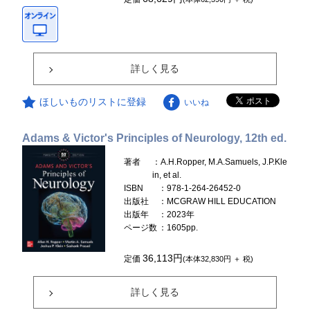
詳しく見る
ほしいものリストに登録
いいね
Adams & Victor's Principles of Neurology, 12th ed.
著者
：A.H.Ropper, M.A.Samuels, J.P.Kle
in, et al.
ISBN
：978-1-264-26452-0
出版社
：MCGRAW HILL EDUCATION
出版年
：2023年
ページ数
：1605pp.
36,113円
定価
(本体32,830円 ＋ 税)
詳しく見る