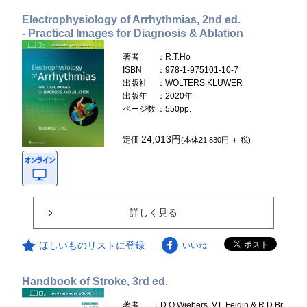
Electrophysiology of Arrhythmias, 2nd ed.
- Practical Images for Diagnosis & Ablation
著者
：R.T.Ho
ISBN
：978-1-975101-10-7
出版社
：WOLTERS KLUWER
出版年
：2020年
ページ数
：550pp.
24,013円
定価
(本体21,830円 ＋ 税)
詳しく見る
ほしいものリストに登録
いいね
Handbook of Stroke, 3rd ed.
著者
：D.O.Wiebers, V.L.Feigin & R.D.Br