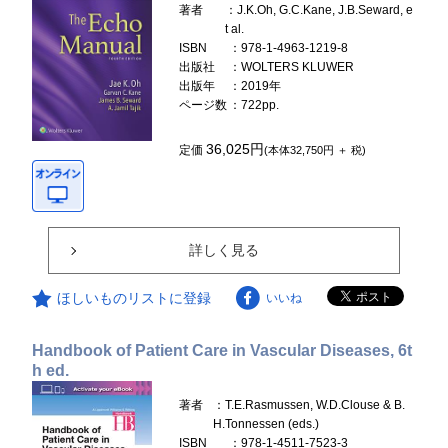
著者
：J.K.Oh, G.C.Kane, J.B.Seward, e
t al.
ISBN
：978-1-4963-1219-8
出版社
：WOLTERS KLUWER
出版年
：2019年
ページ数
：722pp.
36,025円
定価
(本体32,750円 ＋ 税)
詳しく見る
ほしいものリストに登録
いいね
Handbook of Patient Care in Vascular Diseases, 6t
h ed.
著者
：T.E.Rasmussen, W.D.Clouse & B.
H.Tonnessen (eds.)
ISBN
：978-1-4511-7523-3