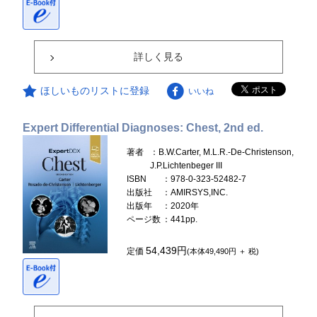
詳しく見る
ほしいものリストに登録
いいね
Expert Differential Diagnoses: Chest, 2nd ed.
著者
：B.W.Carter, M.L.R.-De-Christenson,
J.P.Lichtenbeger III
ISBN
：978-0-323-52482-7
出版社
：AMIRSYS,INC.
出版年
：2020年
ページ数
：441pp.
54,439円
定価
(本体49,490円 ＋ 税)