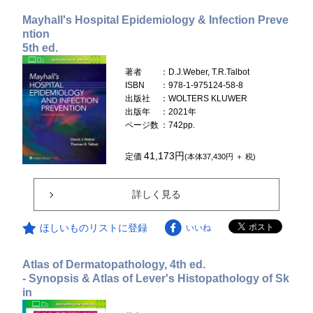
Mayhall's Hospital Epidemiology & Infection Preve
ntion
5th ed.
著者
：D.J.Weber, T.R.Talbot
ISBN
：978-1-975124-58-8
出版社
：WOLTERS KLUWER
出版年
：2021年
ページ数
：742pp.
41,173円
定価
(本体37,430円 ＋ 税)
詳しく見る
ほしいものリストに登録
いいね
Atlas of Dermatopathology, 4th ed.
- Synopsis & Atlas of Lever's Histopathology of Sk
in