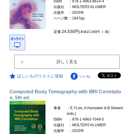
ISBN
：978-1-4963-8614-4
出版社
：WOLTERS KLUWER
出版年
：2020年
ページ数
：1647pp.
24,530円
定価
(本体22,300円 ＋ 税)
詳しく見る
ほしいものリストに登録
いいね
Computed Body Tomography with MRI Correlatio
n, 5th ed.
著者
：E.Y.Lee, A.Hunsaker & B.Siewert
(eds.)
ISBN
：978-1-4963-7049-5
出版社
：WOLTERS KLUWER
出版年
：2020年