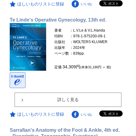
ほしいものリストに登録
いいね
Te Linde's Operative Gynecology, 13th ed.
著者
：L.V.Le & V.L.Handa
ISBN
：978-1-975200-09-1
出版社
：WOLTERS KLUWER
出版年
：2024年
ページ数
：839pp.
34,309円
定価
(本体31,190円 ＋ 税)
詳しく見る
ほしいものリストに登録
いいね
Sarrafian's Anatomy of the Foot & Ankle, 4th ed.