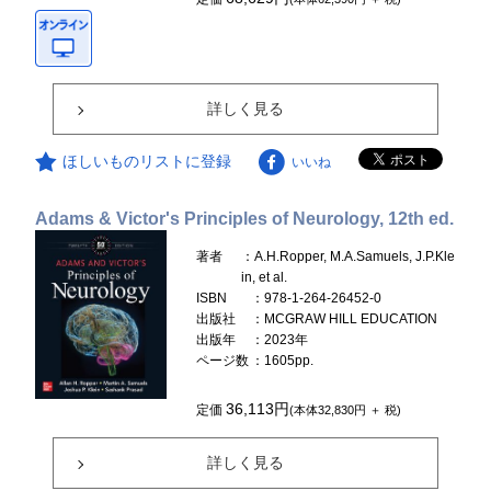
詳しく見る
ほしいものリストに登録
いいね
Adams & Victor's Principles of Neurology, 12th ed.
著者
：A.H.Ropper, M.A.Samuels, J.P.Kle
in, et al.
ISBN
：978-1-264-26452-0
出版社
：MCGRAW HILL EDUCATION
出版年
：2023年
ページ数
：1605pp.
36,113円
定価
(本体32,830円 ＋ 税)
詳しく見る