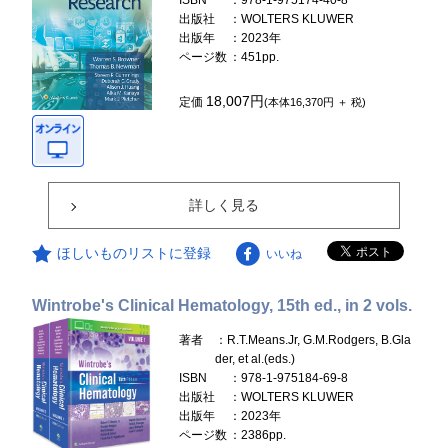
ISBN
：978-1-975174-40-8
出版社
：WOLTERS KLUWER
出版年
：2023年
ページ数
：451pp.
18,007円
定価
(本体16,370円 ＋ 税)
詳しく見る
ほしいものリストに登録
いいね
Wintrobe's Clinical Hematology, 15th ed., in 2 vols.
著者
：R.T.Means.Jr, G.M.Rodgers, B.Gla
der, et al.(eds.)
ISBN
：978-1-975184-69-8
出版社
：WOLTERS KLUWER
出版年
：2023年
ページ数
：2386pp.