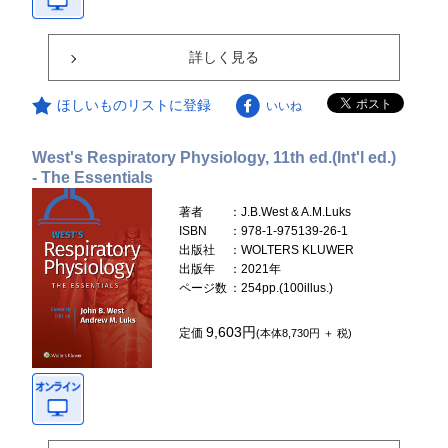
詳しく見る
ほしいものリストに登録
いいね
West's Respiratory Physiology, 11th ed.(Int'l ed.)
- The Essentials
著者
：J.B.West & A.M.Luks
ISBN
：978-1-975139-26-1
出版社
：WOLTERS KLUWER
出版年
：2021年
ページ数
：254pp.(100illus.)
9,603円
定価
(本体8,730円 ＋ 税)