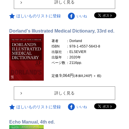
詳しく見る
ほしいものリストに登録
いいね
Dorland's Illustrated Medical Dictionary, 33rd ed.
著者
：Dorland
ISBN
：978-1-4557-5643-8
出版社
：ELSEVIER
出版年
：2020年
ページ数
：2116pp.
9,064円
定価
(本体8,240円 ＋ 税)
詳しく見る
ほしいものリストに登録
いいね
Echo Manual, 4th ed.