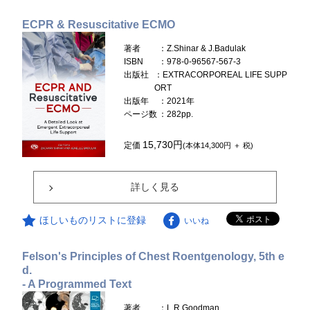
ECPR & Resuscitative ECMO
著者
：Z.Shinar & J.Badulak
ISBN
：978-0-96567-567-3
出版社
：EXTRACORPOREAL LIFE SUPP
ORT
出版年
：2021年
ページ数
：282pp.
15,730円
定価
(本体14,300円 ＋ 税)
詳しく見る
ほしいものリストに登録
いいね
Felson's Principles of Chest Roentgenology, 5th e
d.
- A Programmed Text
著者
：L.R.Goodman