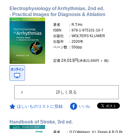
Electrophysiology of Arrhythmias, 2nd ed.
- Practical Images for Diagnosis & Ablation
著者
：R.T.Ho
ISBN
：978-1-975101-10-7
出版社
：WOLTERS KLUWER
出版年
：2020年
ページ数
：550pp.
24,013円
定価
(本体21,830円 ＋ 税)
詳しく見る
ほしいものリストに登録
いいね
Handbook of Stroke, 3rd ed.
著者
：D.O.Wiebers, V.L.Feigin & R.D.Br