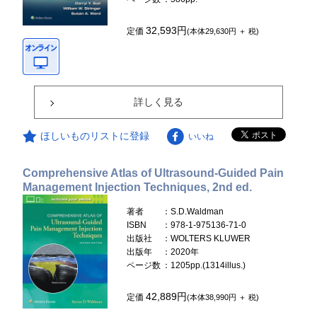
32,593円
定価
(本体29,630円 ＋ 税)
詳しく見る
ほしいものリストに登録
いいね
Comprehensive Atlas of Ultrasound-Guided Pain
Management Injection Techniques, 2nd ed.
著者
：S.D.Waldman
ISBN
：978-1-975136-71-0
出版社
：WOLTERS KLUWER
出版年
：2020年
ページ数
：1205pp.(1314illus.)
42,889円
定価
(本体38,990円 ＋ 税)