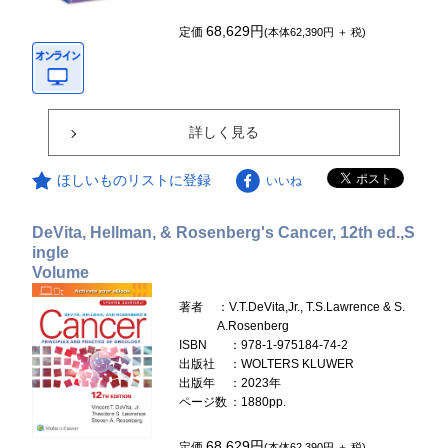
68,629円
定価
(本体62,390円 ＋ 税)
詳しく見る
ほしいものリストに登録
いいね
DeVita, Hellman, & Rosenberg's Cancer, 12th ed.,S
ingle
Volume
著者
：V.T.DeVita,Jr., T.S.Lawrence & S.
A.Rosenberg
ISBN
：978-1-975184-74-2
出版社
：WOLTERS KLUWER
出版年
：2023年
ページ数
：1880pp.
68,629円
定価
(本体62,390円 ＋ 税)