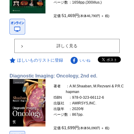
ページ数
：1658pp.(300illus.)
51,469円
定価
(本体46,790円 ＋ 税)
詳しく見る
ほしいものリストに登録
いいね
Diagnostic Imaging: Oncology, 2nd ed.
著者
：A.M.Shaaban, M.Rezvani & P.R.C
hapman
ISBN
：978-0-323-66112-6
出版社
：AMIRSYS,INC.
出版年
：2020年
ページ数
：867pp.
61,699円
定価
(本体56,090円 ＋ 税)