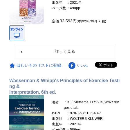
出版年
：2021年
ページ数
：490pp.
32,593円
定価
(本体29,630円 ＋ 税)
詳しく見る
ほしいものリストに登録
いいね
Wasserman & Whipp's Principles of Exercise Testi
ng &
Interpretation, 6th ed.
著者
：K.E.Sietsema, D.Y.Sue, W.W.Strin
ger, et al.
ISBN
：978-1-975136-43-7
出版社
：WOLTERS KLUWER
出版年
：2021年
ページ数
：586pp.