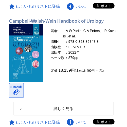
ほしいものリストに登録
いいね
Campbell-Walsh-Wein Handbook of Urology
著者
：A.W.Partin, C.A.Peters, L.R.Kavou
ssi, et al.
ISBN
：978-0-323-82747-8
出版社
：ELSEVIER
出版年
：2022年
ページ数
：879pp.
18,139円
定価
(本体16,490円 ＋ 税)
詳しく見る
ほしいものリストに登録
いいね