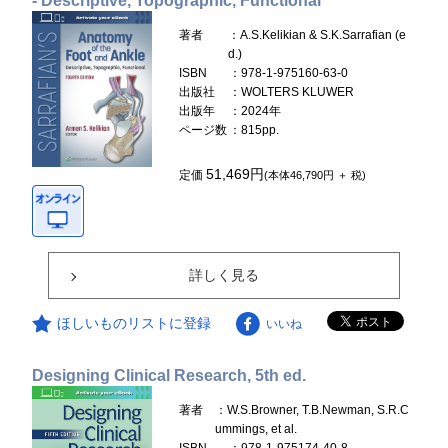
- Descriptive, Topographic, Functional
著者
：A.S.Kelikian & S.K.Sarrafian (e
d.)
ISBN
：978-1-975160-63-0
出版社
：WOLTERS KLUWER
出版年
：2024年
ページ数
：815pp.
51,469円
定価
(本体46,790円 ＋ 税)
詳しく見る
ほしいものリストに登録
いいね
Designing Clinical Research, 5th ed.
著者
：W.S.Browner, T.B.Newman, S.R.C
ummings, et al.