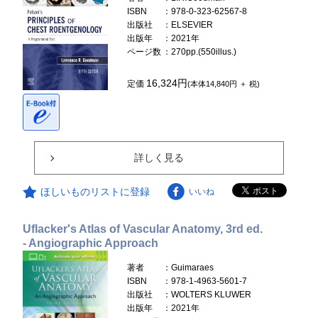
ISBN
：978-0-323-62567-8
出版社
：ELSEVIER
出版年
：2021年
ページ数
：270pp.(550illus.)
16,324円
定価
(本体14,840円 ＋ 税)
詳しく見る
ほしいものリストに登録
いいね
Uflacker's Atlas of Vascular Anatomy, 3rd ed.
- Angiographic Approach
著者
：Guimaraes
ISBN
：978-1-4963-5601-7
出版社
：WOLTERS KLUWER
出版年
：2021年