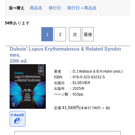
商品名
発行日
発行日＋商品名
並べ替え
あります
54件
1
2
次
最後
Dubois' Lupus Erythematosus & Related Syndro
mes,
10th ed.
著者
：D.J.Wallace & B.H.Hahn (eds.)
ISBN
：978-0-323-93232-5
出版社
：ELSEVIER
出版年
：2025年
ページ数
：910pp.
41,569円
定価
(本体37,790円 ＋ 税)