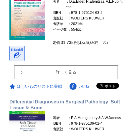
著者
：D.E.Elder, R.Elenitsas, A.L.Rubin,
et al.
ISBN
：978-1-975124-63-2
出版社
：WOLTERS KLUWER
出版年
：2021年
ページ数
：554pp.
31,735円
定価
(本体28,850円 ＋ 税)
詳しく見る
ほしいものリストに登録
いいね
Differential Diagnoses in Surgical Pathology: Soft
Tissue & Bone
著者
：E.A.Montgomery & A.W.Jamess
ISBN
：978-1-975136-02-4
出版社
：WOLTERS KLUWER