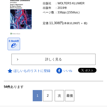
出版社
：WOLTERS KLUWER
出版年
：2019年
ページ数
：336pp.(155illus.)
11,308円
定価
(本体10,280円 ＋ 税)
詳しく見る
ほしいものリストに登録
いいね
あります
54件
1
2
次
最後