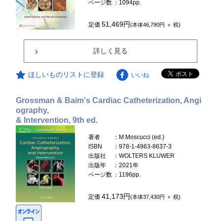
ページ数
：1094pp.
51,469円
定価
(本体46,790円 ＋ 税)
詳しく見る
ほしいものリストに登録
いいね
Grossman & Baim's Cardiac Catheterization, Angi
ography,
& Intervention, 9th ed.
著者
：M.Moscucci (ed.)
ISBN
：978-1-4963-8637-3
出版社
：WOLTERS KLUWER
出版年
：2021年
ページ数
：1196pp.
41,173円
定価
(本体37,430円 ＋ 税)