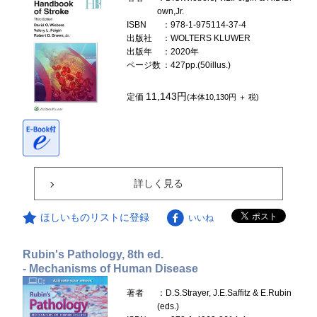
own,Jr.
ISBN
：978-1-975114-37-4
出版社
：WOLTERS KLUWER
出版年
：2020年
ページ数
：427pp.(50illus.)
11,143円
定価
(本体10,130円 ＋ 税)
詳しく見る
ほしいものリストに登録
いいね
Rubin's Pathology, 8th ed.
- Mechanisms of Human Disease
著者
：D.S.Strayer, J.E.Saffitz & E.Rubin
(eds.)