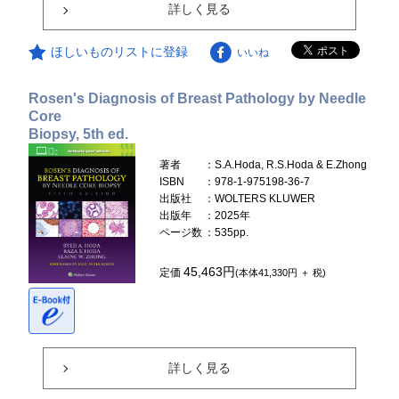
詳しく見る
ほしいものリストに登録
いいね
Rosen's Diagnosis of Breast Pathology by Needle
Core
Biopsy, 5th ed.
著者
：S.A.Hoda, R.S.Hoda & E.Zhong
ISBN
：978-1-975198-36-7
出版社
：WOLTERS KLUWER
出版年
：2025年
ページ数
：535pp.
45,463円
定価
(本体41,330円 ＋ 税)
詳しく見る