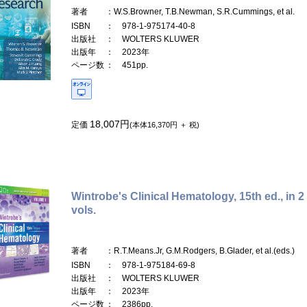
著者
：W.S.Browner, T.B.Newman, S.R.Cummings, et al.
ISBN
： 978-1-975174-40-8
出版社
： WOLTERS KLUWER
出版年
： 2023年
ページ数
： 451pp.
18,007円
定価
(本体16,370円 ＋ 税)
Wintrobe's Clinical Hematology, 15th ed., in 2
vols.
著者
：R.T.Means.Jr, G.M.Rodgers, B.Glader, et al.(eds.)
ISBN
： 978-1-975184-69-8
出版社
： WOLTERS KLUWER
出版年
： 2023年
ページ数
： 2386pp.