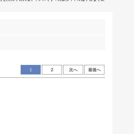
1
2
次へ
最後へ