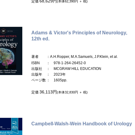
68,629円
定価
(本体62,390円 ＋ 税)
Adams & Victor's Principles of Neurology,
12th ed.
著者
：A.H.Ropper, M.A.Samuels, J.P.Klein, et al.
ISBN
： 978-1-264-26452-0
出版社
： MCGRAW HILL EDUCATION
出版年
： 2023年
ページ数
： 1605pp.
36,113円
定価
(本体32,830円 ＋ 税)
Campbell-Walsh-Wein Handbook of Urology