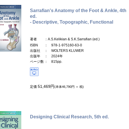
Sarrafian's Anatomy of the Foot & Ankle, 4th
ed.
- Descriptive, Topographic, Functional
著者
：A.S.Kelikian & S.K.Sarrafian (ed.)
ISBN
： 978-1-975160-63-0
出版社
： WOLTERS KLUWER
出版年
： 2024年
ページ数
： 815pp.
51,469円
定価
(本体46,790円 ＋ 税)
Designing Clinical Research, 5th ed.