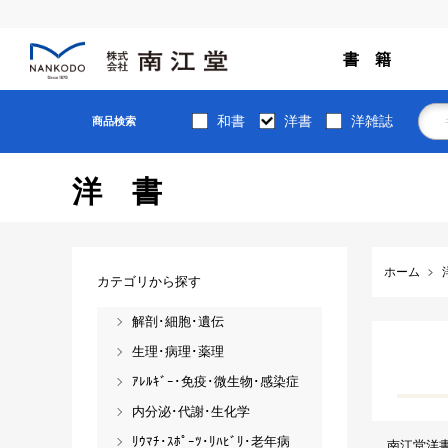
書 籍
和書
洋書
洋雑誌
商品検索
洋書
ホーム
カテゴリから探す
解剖･細胞･遺伝
生理･病理･薬理
ｱﾚﾙｷﾞｰ･免疫･微生物･感染症
内分泌･代謝･生化学
ﾘｳﾏﾁ･ｽﾎﾟｰﾂ･ﾘﾊﾋﾞﾘ･老年病
南江堂洋