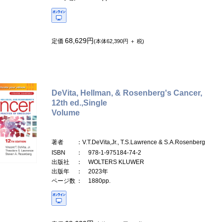
68,629円
定価
(本体62,390円 ＋ 税)
DeVita, Hellman, & Rosenberg's Cancer,
12th ed.,Single
Volume
著者
：V.T.DeVita,Jr., T.S.Lawrence & S.A.Rosenberg
ISBN
： 978-1-975184-74-2
出版社
： WOLTERS KLUWER
出版年
： 2023年
ページ数
： 1880pp.