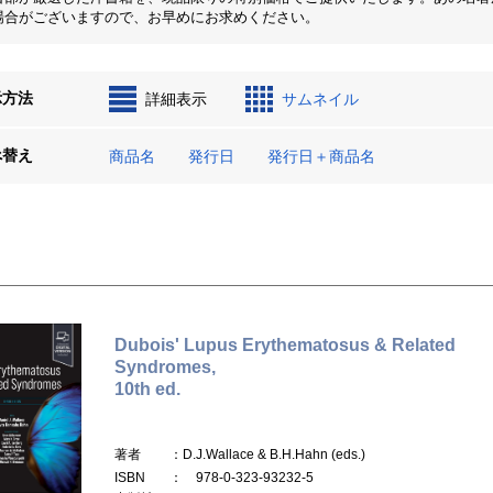
場合がございますので、お早めにお求めください。
示方法
詳細表示
サムネイル
べ替え
商品名
発行日
発行日＋商品名
Dubois' Lupus Erythematosus & Related
Syndromes,
10th ed.
著者
：D.J.Wallace & B.H.Hahn (eds.)
ISBN
： 978-0-323-93232-5