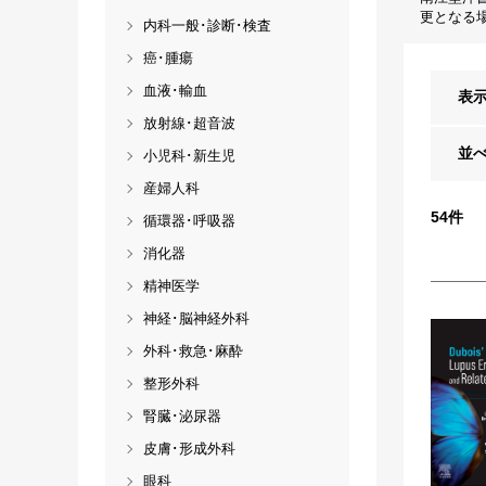
更となる
内科一般･診断･検査
癌･腫瘍
血液･輸血
表
放射線･超音波
並
小児科･新生児
産婦人科
54
件
循環器･呼吸器
消化器
精神医学
神経･脳神経外科
外科･救急･麻酔
整形外科
腎臓･泌尿器
皮膚･形成外科
眼科