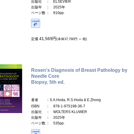
出版社
： ELSEVIER
出版年
： 2025年
ページ数
： 910pp.
41,569円
定価
(本体37,790円 ＋ 税)
Rosen's Diagnosis of Breast Pathology by
Needle Core
Biopsy, 5th ed.
著者
：S.A.Hoda, R.S.Hoda & E.Zhong
ISBN
： 978-1-975198-36-7
出版社
： WOLTERS KLUWER
出版年
： 2025年
ページ数
： 535pp.