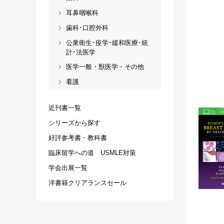
耳鼻咽喉科
歯科･口腔外科
公衆衛生･疫学･緩和医療･統
計･法医学
医学一般・獣医学・その他
看護
近刊書一覧
シリーズから探す
好評参考書・教科書
臨床留学への道 USMLE対策
学会出展一覧
洋書籍クリアランスセール