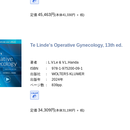
45,463円
定価
(本体41,330円 ＋ 税)
Te Linde's Operative Gynecology, 13th ed.
著者
：L.V.Le & V.L.Handa
ISBN
： 978-1-975200-09-1
出版社
： WOLTERS KLUWER
出版年
： 2024年
ページ数
： 839pp.
34,309円
定価
(本体31,190円 ＋ 税)