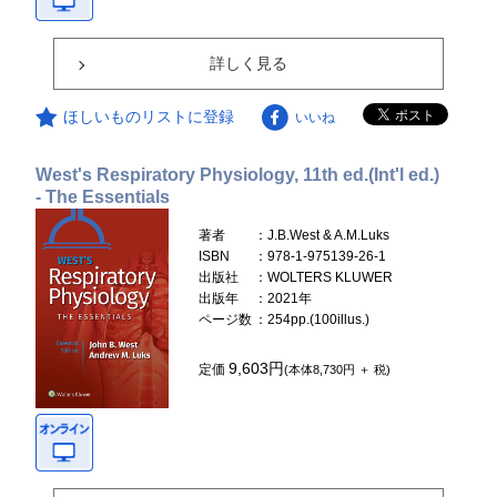
詳しく見る
ほしいものリストに登録
いいね
West's Respiratory Physiology, 11th ed.(Int'l ed.)
- The Essentials
著者
：J.B.West & A.M.Luks
ISBN
：978-1-975139-26-1
出版社
：WOLTERS KLUWER
出版年
：2021年
ページ数
：254pp.(100illus.)
9,603円
定価
(本体8,730円 ＋ 税)