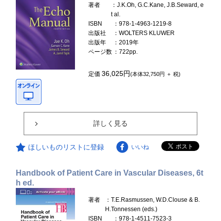
著者
：J.K.Oh, G.C.Kane, J.B.Seward, e
t al.
ISBN
：978-1-4963-1219-8
出版社
：WOLTERS KLUWER
出版年
：2019年
ページ数
：722pp.
36,025円
定価
(本体32,750円 ＋ 税)
詳しく見る
ほしいものリストに登録
いいね
Handbook of Patient Care in Vascular Diseases, 6t
h ed.
著者
：T.E.Rasmussen, W.D.Clouse & B.
H.Tonnessen (eds.)
ISBN
：978-1-4511-7523-3