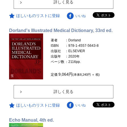
詳しく見る
ほしいものリストに登録
いいね
Dorland's Illustrated Medical Dictionary, 33rd ed.
著者
：Dorland
ISBN
：978-1-4557-5643-8
出版社
：ELSEVIER
出版年
：2020年
ページ数
：2116pp.
9,064円
定価
(本体8,240円 ＋ 税)
詳しく見る
ほしいものリストに登録
いいね
Echo Manual, 4th ed.