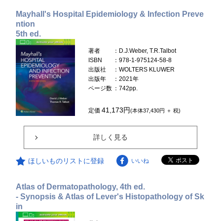
Mayhall's Hospital Epidemiology & Infection Preve
ntion
5th ed.
著者
：D.J.Weber, T.R.Talbot
ISBN
：978-1-975124-58-8
出版社
：WOLTERS KLUWER
出版年
：2021年
ページ数
：742pp.
41,173円
定価
(本体37,430円 ＋ 税)
詳しく見る
ほしいものリストに登録
いいね
Atlas of Dermatopathology, 4th ed.
- Synopsis & Atlas of Lever's Histopathology of Sk
in