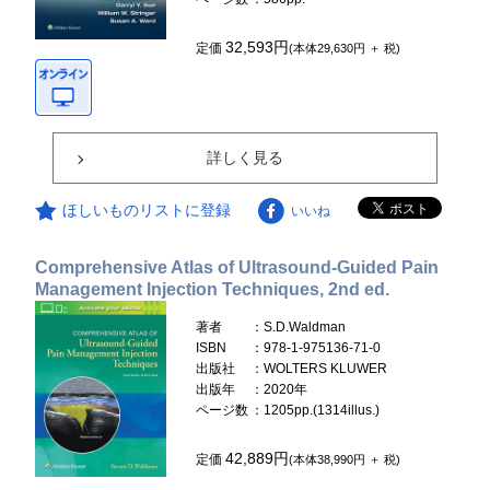
32,593円
定価
(本体29,630円 ＋ 税)
詳しく見る
ほしいものリストに登録
いいね
Comprehensive Atlas of Ultrasound-Guided Pain
Management Injection Techniques, 2nd ed.
著者
：S.D.Waldman
ISBN
：978-1-975136-71-0
出版社
：WOLTERS KLUWER
出版年
：2020年
ページ数
：1205pp.(1314illus.)
42,889円
定価
(本体38,990円 ＋ 税)