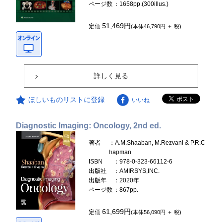
ページ数
：1658pp.(300illus.)
51,469円
定価
(本体46,790円 ＋ 税)
詳しく見る
ほしいものリストに登録
いいね
Diagnostic Imaging: Oncology, 2nd ed.
著者
：A.M.Shaaban, M.Rezvani & P.R.C
hapman
ISBN
：978-0-323-66112-6
出版社
：AMIRSYS,INC.
出版年
：2020年
ページ数
：867pp.
61,699円
定価
(本体56,090円 ＋ 税)