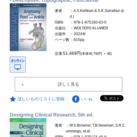
- Descriptive, Topographic, Functional
著者
：A.S.Kelikian & S.K.Sarrafian (e
d.)
ISBN
：978-1-975160-63-0
出版社
：WOLTERS KLUWER
出版年
：2024年
ページ数
：815pp.
51,469円
定価
(本体46,790円 ＋ 税)
詳しく見る
ほしいものリストに登録
いいね
Designing Clinical Research, 5th ed.
著者
：W.S.Browner, T.B.Newman, S.R.C
ummings, et al.