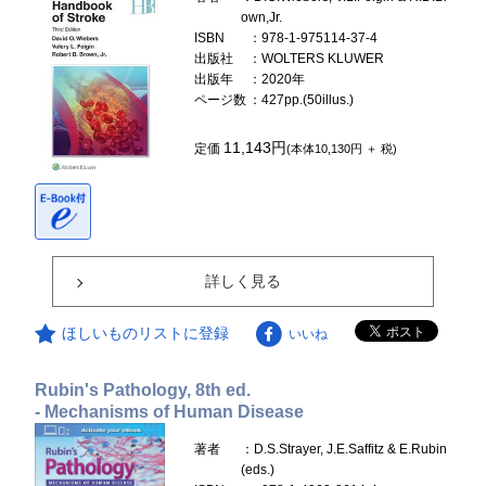
own,Jr.
ISBN
：978-1-975114-37-4
出版社
：WOLTERS KLUWER
出版年
：2020年
ページ数
：427pp.(50illus.)
11,143円
定価
(本体10,130円 ＋ 税)
詳しく見る
ほしいものリストに登録
いいね
Rubin's Pathology, 8th ed.
- Mechanisms of Human Disease
著者
：D.S.Strayer, J.E.Saffitz & E.Rubin
(eds.)