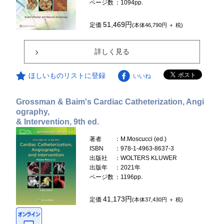
ページ数
：1094pp.
51,469円
定価
(本体46,790円 ＋ 税)
詳しく見る
ほしいものリストに登録
いいね
Grossman & Baim's Cardiac Catheterization, Angi
ography,
& Intervention, 9th ed.
著者
：M.Moscucci (ed.)
ISBN
：978-1-4963-8637-3
出版社
：WOLTERS KLUWER
出版年
：2021年
ページ数
：1196pp.
41,173円
定価
(本体37,430円 ＋ 税)