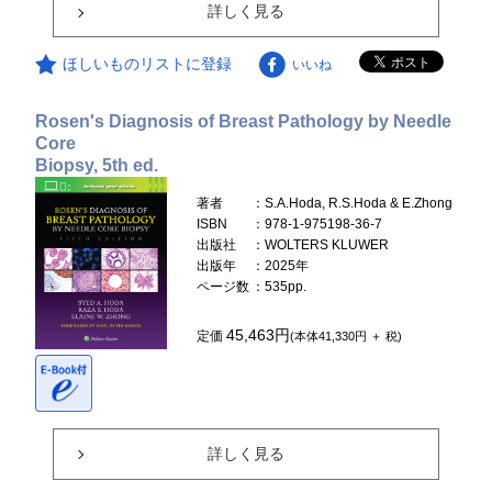
詳しく見る
ほしいものリストに登録
いいね
Rosen's Diagnosis of Breast Pathology by Needle
Core
Biopsy, 5th ed.
著者
：S.A.Hoda, R.S.Hoda & E.Zhong
ISBN
：978-1-975198-36-7
出版社
：WOLTERS KLUWER
出版年
：2025年
ページ数
：535pp.
45,463円
定価
(本体41,330円 ＋ 税)
詳しく見る