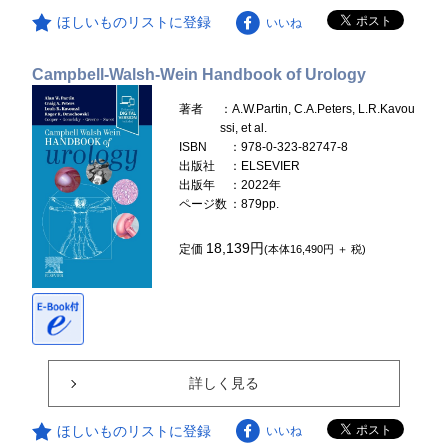
ほしいものリストに登録
いいね
Campbell-Walsh-Wein Handbook of Urology
著者
：A.W.Partin, C.A.Peters, L.R.Kavou
ssi, et al.
ISBN
：978-0-323-82747-8
出版社
：ELSEVIER
出版年
：2022年
ページ数
：879pp.
18,139円
定価
(本体16,490円 ＋ 税)
詳しく見る
ほしいものリストに登録
いいね