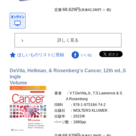
68,629円
定価
(本体62,390円 ＋ 税)
詳しく見る
ほしいものリストに登録
いいね
DeVita, Hellman, & Rosenberg's Cancer, 12th ed.,S
ingle
Volume
著者
：V.T.DeVita,Jr., T.S.Lawrence & S.
A.Rosenberg
ISBN
：978-1-975184-74-2
出版社
：WOLTERS KLUWER
出版年
：2023年
ページ数
：1880pp.
68,629円
定価
(本体62,390円 ＋ 税)