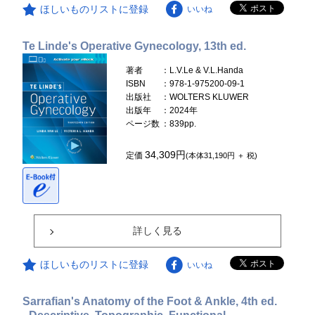
ほしいものリストに登録
いいね
Te Linde's Operative Gynecology, 13th ed.
著者
：L.V.Le & V.L.Handa
ISBN
：978-1-975200-09-1
出版社
：WOLTERS KLUWER
出版年
：2024年
ページ数
：839pp.
34,309円
定価
(本体31,190円 ＋ 税)
詳しく見る
ほしいものリストに登録
いいね
Sarrafian's Anatomy of the Foot & Ankle, 4th ed.