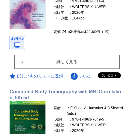
ISBN
：978-1-4963-8614-4
出版社
：WOLTERS KLUWER
出版年
：2020年
ページ数
：1647pp.
24,530円
定価
(本体22,300円 ＋ 税)
詳しく見る
ほしいものリストに登録
いいね
Computed Body Tomography with MRI Correlatio
n, 5th ed.
著者
：E.Y.Lee, A.Hunsaker & B.Siewert
(eds.)
ISBN
：978-1-4963-7049-5
出版社
：WOLTERS KLUWER
出版年
：2020年