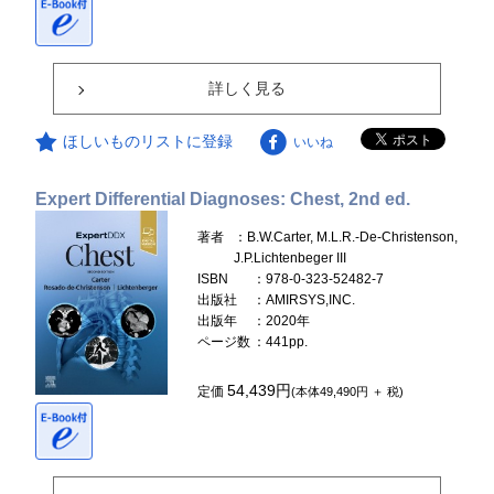
詳しく見る
ほしいものリストに登録
いいね
Expert Differential Diagnoses: Chest, 2nd ed.
著者
：B.W.Carter, M.L.R.-De-Christenson,
J.P.Lichtenbeger III
ISBN
：978-0-323-52482-7
出版社
：AMIRSYS,INC.
出版年
：2020年
ページ数
：441pp.
54,439円
定価
(本体49,490円 ＋ 税)