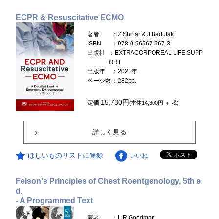
ECPR & Resuscitative ECMO
著者
：Z.Shinar & J.Badulak
ISBN
：978-0-96567-567-3
出版社
：EXTRACORPOREAL LIFE SUPP
ORT
出版年
：2021年
ページ数
：282pp.
15,730円
定価
(本体14,300円 ＋ 税)
詳しく見る
ほしいものリストに登録
いいね
Felson's Principles of Chest Roentgenology, 5th e
d.
- A Programmed Text
著者
：L.R.Goodman