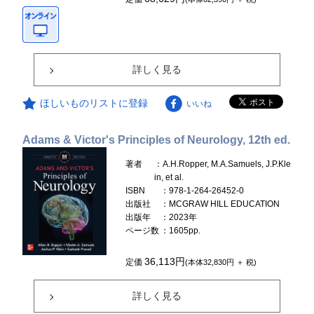
詳しく見る
ほしいものリストに登録
いいね
Adams & Victor's Principles of Neurology, 12th ed.
著者
：A.H.Ropper, M.A.Samuels, J.P.Kle
in, et al.
ISBN
：978-1-264-26452-0
出版社
：MCGRAW HILL EDUCATION
出版年
：2023年
ページ数
：1605pp.
36,113円
定価
(本体32,830円 ＋ 税)
詳しく見る