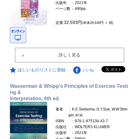
出版年
：2021年
ページ数
：490pp.
32,593円
定価
(本体29,630円 ＋ 税)
詳しく見る
ほしいものリストに登録
いいね
Wasserman & Whipp's Principles of Exercise Testi
ng &
Interpretation, 6th ed.
著者
：K.E.Sietsema, D.Y.Sue, W.W.Strin
ger, et al.
ISBN
：978-1-975136-43-7
出版社
：WOLTERS KLUWER
出版年
：2021年
ページ数
：586pp.