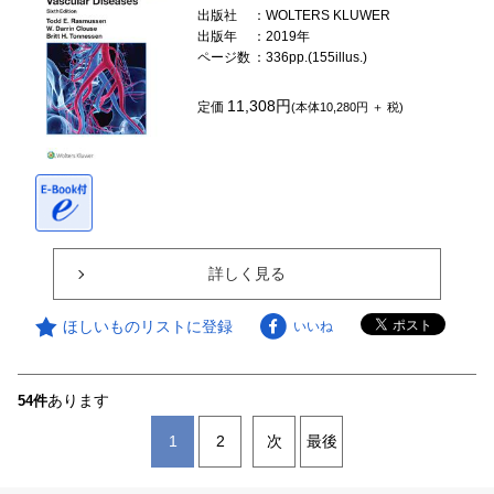
出版社
：WOLTERS KLUWER
出版年
：2019年
ページ数
：336pp.(155illus.)
11,308円
定価
(本体10,280円 ＋ 税)
詳しく見る
ほしいものリストに登録
いいね
あります
54件
1
2
次
最後