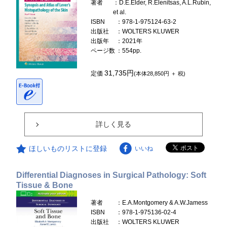
著者
：D.E.Elder, R.Elenitsas, A.L.Rubin,
et al.
ISBN
：978-1-975124-63-2
出版社
：WOLTERS KLUWER
出版年
：2021年
ページ数
：554pp.
31,735円
定価
(本体28,850円 ＋ 税)
詳しく見る
ほしいものリストに登録
いいね
Differential Diagnoses in Surgical Pathology: Soft
Tissue & Bone
著者
：E.A.Montgomery & A.W.Jamess
ISBN
：978-1-975136-02-4
出版社
：WOLTERS KLUWER