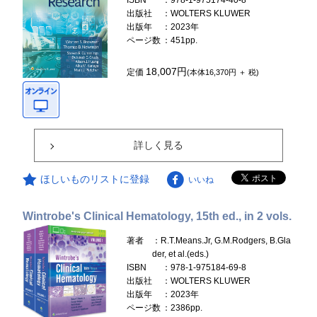
ISBN
：978-1-975174-40-8
出版社
：WOLTERS KLUWER
出版年
：2023年
ページ数
：451pp.
18,007円
定価
(本体16,370円 ＋ 税)
詳しく見る
ほしいものリストに登録
いいね
Wintrobe's Clinical Hematology, 15th ed., in 2 vols.
著者
：R.T.Means.Jr, G.M.Rodgers, B.Gla
der, et al.(eds.)
ISBN
：978-1-975184-69-8
出版社
：WOLTERS KLUWER
出版年
：2023年
ページ数
：2386pp.