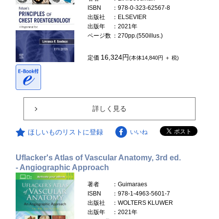
ISBN
：978-0-323-62567-8
出版社
：ELSEVIER
出版年
：2021年
ページ数
：270pp.(550illus.)
16,324円
定価
(本体14,840円 ＋ 税)
詳しく見る
ほしいものリストに登録
いいね
Uflacker's Atlas of Vascular Anatomy, 3rd ed.
- Angiographic Approach
著者
：Guimaraes
ISBN
：978-1-4963-5601-7
出版社
：WOLTERS KLUWER
出版年
：2021年