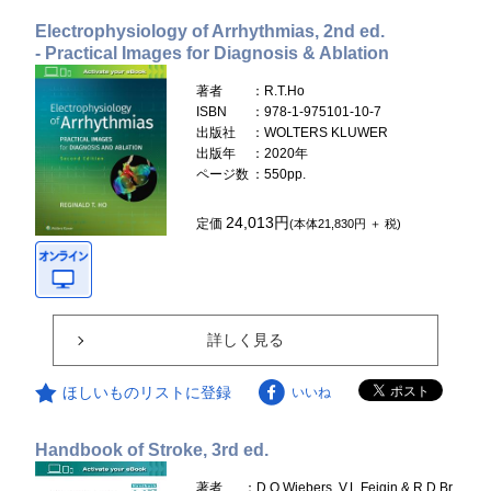
Electrophysiology of Arrhythmias, 2nd ed.
- Practical Images for Diagnosis & Ablation
著者
：R.T.Ho
ISBN
：978-1-975101-10-7
出版社
：WOLTERS KLUWER
出版年
：2020年
ページ数
：550pp.
24,013円
定価
(本体21,830円 ＋ 税)
詳しく見る
ほしいものリストに登録
いいね
Handbook of Stroke, 3rd ed.
著者
：D.O.Wiebers, V.L.Feigin & R.D.Br