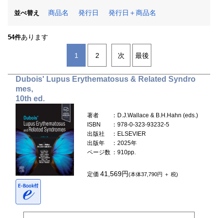
商品名
発行日
発行日＋商品名
並べ替え
あります
54件
1
2
次
最後
Dubois' Lupus Erythematosus & Related Syndro
mes,
10th ed.
著者
：D.J.Wallace & B.H.Hahn (eds.)
ISBN
：978-0-323-93232-5
出版社
：ELSEVIER
出版年
：2025年
ページ数
：910pp.
41,569円
定価
(本体37,790円 ＋ 税)