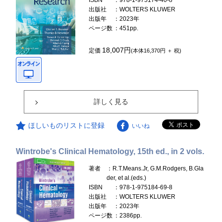
ISBN
：978-1-975174-40-8
出版社
：WOLTERS KLUWER
出版年
：2023年
ページ数
：451pp.
18,007円
定価
(本体16,370円 ＋ 税)
詳しく見る
ほしいものリストに登録
いいね
Wintrobe's Clinical Hematology, 15th ed., in 2 vols.
著者
：R.T.Means.Jr, G.M.Rodgers, B.Gla
der, et al.(eds.)
ISBN
：978-1-975184-69-8
出版社
：WOLTERS KLUWER
出版年
：2023年
ページ数
：2386pp.