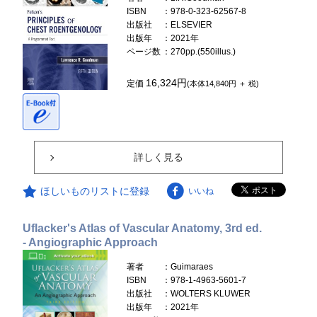
ISBN
：978-0-323-62567-8
出版社
：ELSEVIER
出版年
：2021年
ページ数
：270pp.(550illus.)
16,324円
定価
(本体14,840円 ＋ 税)
詳しく見る
ほしいものリストに登録
いいね
Uflacker's Atlas of Vascular Anatomy, 3rd ed.
- Angiographic Approach
著者
：Guimaraes
ISBN
：978-1-4963-5601-7
出版社
：WOLTERS KLUWER
出版年
：2021年