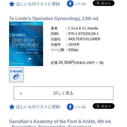
ほしいものリストに登録
いいね
Te Linde's Operative Gynecology, 13th ed.
著者
：L.V.Le & V.L.Handa
ISBN
：978-1-975200-09-1
出版社
：WOLTERS KLUWER
出版年
：2024年
ページ数
：839pp.
34,309円
定価
(本体31,190円 ＋ 税)
詳しく見る
ほしいものリストに登録
いいね
Sarrafian's Anatomy of the Foot & Ankle, 4th ed.