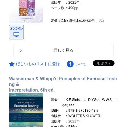
出版年
：2021年
ページ数
：490pp.
32,593円
定価
(本体29,630円 ＋ 税)
詳しく見る
ほしいものリストに登録
いいね
Wasserman & Whipp's Principles of Exercise Testi
ng &
Interpretation, 6th ed.
著者
：K.E.Sietsema, D.Y.Sue, W.W.Strin
ger, et al.
ISBN
：978-1-975136-43-7
出版社
：WOLTERS KLUWER
出版年
：2021年
ページ数
：586pp.