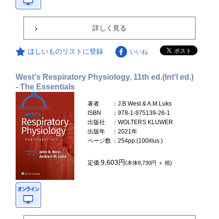
詳しく見る
ほしいものリストに登録
いいね
West's Respiratory Physiology, 11th ed.(Int'l ed.)
- The Essentials
著者
：J.B.West & A.M.Luks
ISBN
：978-1-975139-26-1
出版社
：WOLTERS KLUWER
出版年
：2021年
ページ数
：254pp.(100illus.)
9,603円
定価
(本体8,730円 ＋ 税)