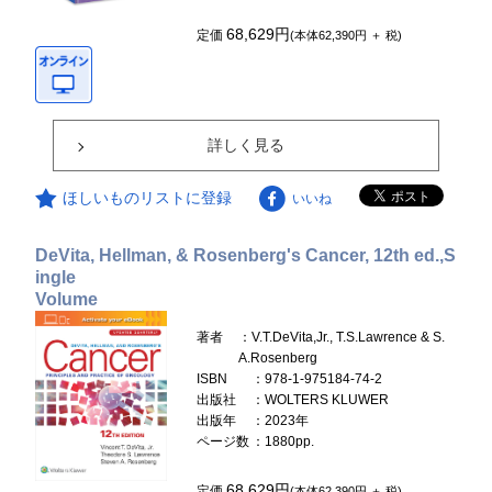
68,629円
定価
(本体62,390円 ＋ 税)
詳しく見る
ほしいものリストに登録
いいね
DeVita, Hellman, & Rosenberg's Cancer, 12th ed.,S
ingle
Volume
著者
：V.T.DeVita,Jr., T.S.Lawrence & S.
A.Rosenberg
ISBN
：978-1-975184-74-2
出版社
：WOLTERS KLUWER
出版年
：2023年
ページ数
：1880pp.
68,629円
定価
(本体62,390円 ＋ 税)