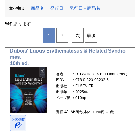
商品名
発行日
発行日＋商品名
並べ替え
あります
54件
1
2
次
最後
Dubois' Lupus Erythematosus & Related Syndro
mes,
10th ed.
著者
：D.J.Wallace & B.H.Hahn (eds.)
ISBN
：978-0-323-93232-5
出版社
：ELSEVIER
出版年
：2025年
ページ数
：910pp.
41,569円
定価
(本体37,790円 ＋ 税)