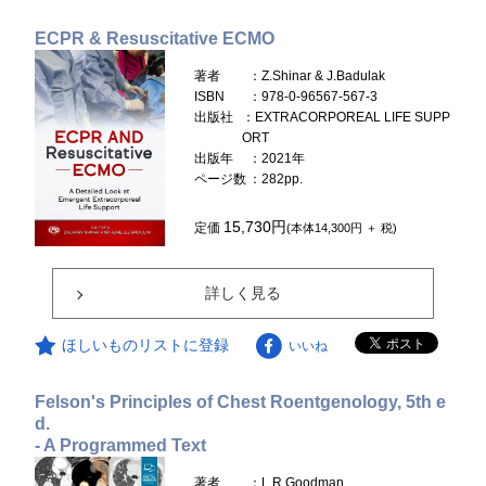
ECPR & Resuscitative ECMO
著者
：Z.Shinar & J.Badulak
ISBN
：978-0-96567-567-3
出版社
：EXTRACORPOREAL LIFE SUPP
ORT
出版年
：2021年
ページ数
：282pp.
15,730円
定価
(本体14,300円 ＋ 税)
詳しく見る
ほしいものリストに登録
いいね
Felson's Principles of Chest Roentgenology, 5th e
d.
- A Programmed Text
著者
：L.R.Goodman