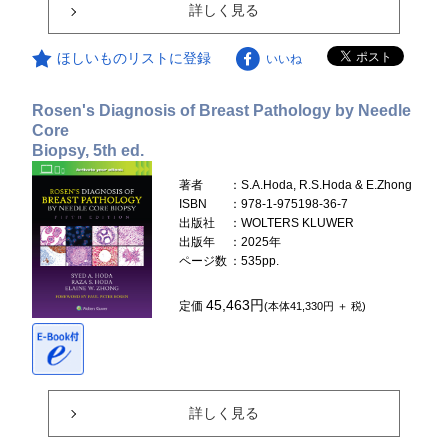
詳しく見る
ほしいものリストに登録
いいね
Rosen's Diagnosis of Breast Pathology by Needle
Core
Biopsy, 5th ed.
著者
：S.A.Hoda, R.S.Hoda & E.Zhong
ISBN
：978-1-975198-36-7
出版社
：WOLTERS KLUWER
出版年
：2025年
ページ数
：535pp.
45,463円
定価
(本体41,330円 ＋ 税)
詳しく見る