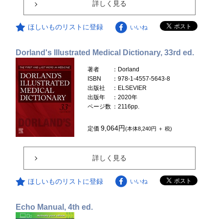
詳しく見る
ほしいものリストに登録
いいね
Dorland's Illustrated Medical Dictionary, 33rd ed.
著者
：Dorland
ISBN
：978-1-4557-5643-8
出版社
：ELSEVIER
出版年
：2020年
ページ数
：2116pp.
9,064円
定価
(本体8,240円 ＋ 税)
詳しく見る
ほしいものリストに登録
いいね
Echo Manual, 4th ed.