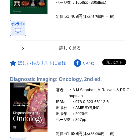
ページ数
：1658pp.(300illus.)
51,469円
定価
(本体46,790円 ＋ 税)
詳しく見る
ほしいものリストに登録
いいね
Diagnostic Imaging: Oncology, 2nd ed.
著者
：A.M.Shaaban, M.Rezvani & P.R.C
hapman
ISBN
：978-0-323-66112-6
出版社
：AMIRSYS,INC.
出版年
：2020年
ページ数
：867pp.
61,699円
定価
(本体56,090円 ＋ 税)