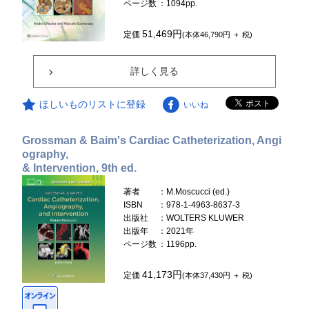
ページ数
：1094pp.
51,469円
定価
(本体46,790円 ＋ 税)
詳しく見る
ほしいものリストに登録
いいね
Grossman & Baim's Cardiac Catheterization, Angi
ography,
& Intervention, 9th ed.
著者
：M.Moscucci (ed.)
ISBN
：978-1-4963-8637-3
出版社
：WOLTERS KLUWER
出版年
：2021年
ページ数
：1196pp.
41,173円
定価
(本体37,430円 ＋ 税)