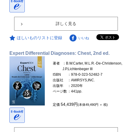
詳しく見る
ほしいものリストに登録
いいね
Expert Differential Diagnoses: Chest, 2nd ed.
著者
：B.W.Carter, M.L.R.-De-Christenson,
J.P.Lichtenbeger III
ISBN
：978-0-323-52482-7
出版社
：AMIRSYS,INC.
出版年
：2020年
ページ数
：441pp.
54,439円
定価
(本体49,490円 ＋ 税)