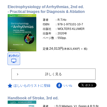
Electrophysiology of Arrhythmias, 2nd ed.
- Practical Images for Diagnosis & Ablation
著者
：R.T.Ho
ISBN
：978-1-975101-10-7
出版社
：WOLTERS KLUWER
出版年
：2020年
ページ数
：550pp.
24,013円
定価
(本体21,830円 ＋ 税)
詳しく見る
ほしいものリストに登録
いいね
Handbook of Stroke, 3rd ed.
著者
：D.O.Wiebers, V.L.Feigin & R.D.Br