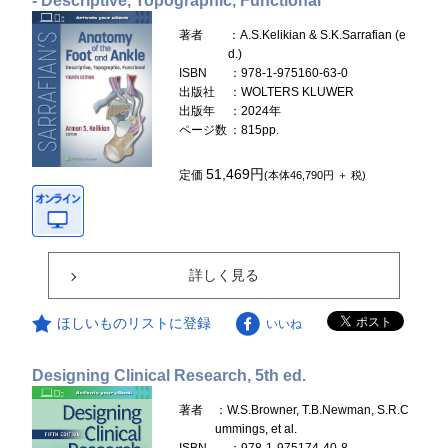
- Descriptive, Topographic, Functional
著者
：A.S.Kelikian & S.K.Sarrafian (e
d.)
ISBN
：978-1-975160-63-0
出版社
：WOLTERS KLUWER
出版年
：2024年
ページ数
：815pp.
51,469円
定価
(本体46,790円 ＋ 税)
詳しく見る
ほしいものリストに登録
いいね
Designing Clinical Research, 5th ed.
著者
：W.S.Browner, T.B.Newman, S.R.C
ummings, et al.