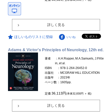
詳しく見る
ほしいものリストに登録
いいね
Adams & Victor's Principles of Neurology, 12th ed.
著者
：A.H.Ropper, M.A.Samuels, J.P.Kle
in, et al.
ISBN
：978-1-264-26452-0
出版社
：MCGRAW HILL EDUCATION
出版年
：2023年
ページ数
：1605pp.
36,113円
定価
(本体32,830円 ＋ 税)
詳しく見る