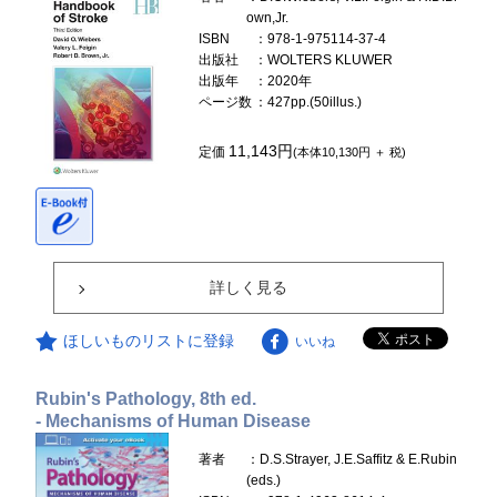
own,Jr.
ISBN
：978-1-975114-37-4
出版社
：WOLTERS KLUWER
出版年
：2020年
ページ数
：427pp.(50illus.)
11,143円
定価
(本体10,130円 ＋ 税)
詳しく見る
ほしいものリストに登録
いいね
Rubin's Pathology, 8th ed.
- Mechanisms of Human Disease
著者
：D.S.Strayer, J.E.Saffitz & E.Rubin
(eds.)