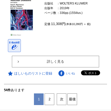
出版社
：WOLTERS KLUWER
出版年
：2019年
ページ数
：336pp.(155illus.)
11,308円
定価
(本体10,280円 ＋ 税)
詳しく見る
ほしいものリストに登録
いいね
あります
54件
1
2
次
最後