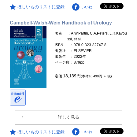
ほしいものリストに登録
いいね
Campbell-Walsh-Wein Handbook of Urology
著者
：A.W.Partin, C.A.Peters, L.R.Kavou
ssi, et al.
ISBN
：978-0-323-82747-8
出版社
：ELSEVIER
出版年
：2022年
ページ数
：879pp.
18,139円
定価
(本体16,490円 ＋ 税)
詳しく見る
ほしいものリストに登録
いいね