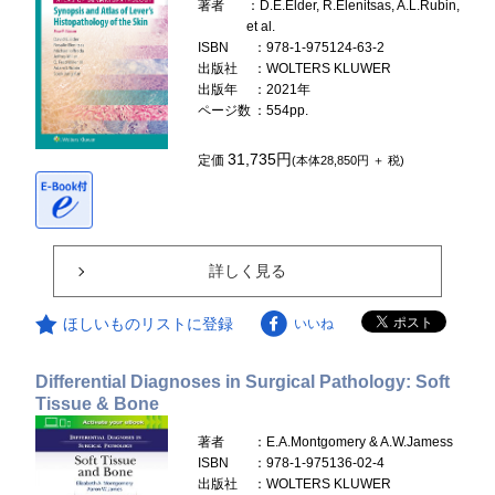
著者
：D.E.Elder, R.Elenitsas, A.L.Rubin,
et al.
ISBN
：978-1-975124-63-2
出版社
：WOLTERS KLUWER
出版年
：2021年
ページ数
：554pp.
31,735円
定価
(本体28,850円 ＋ 税)
詳しく見る
ほしいものリストに登録
いいね
Differential Diagnoses in Surgical Pathology: Soft
Tissue & Bone
著者
：E.A.Montgomery & A.W.Jamess
ISBN
：978-1-975136-02-4
出版社
：WOLTERS KLUWER