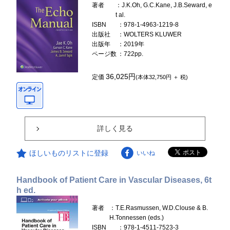
著者
：J.K.Oh, G.C.Kane, J.B.Seward, e
t al.
ISBN
：978-1-4963-1219-8
出版社
：WOLTERS KLUWER
出版年
：2019年
ページ数
：722pp.
36,025円
定価
(本体32,750円 ＋ 税)
詳しく見る
ほしいものリストに登録
いいね
Handbook of Patient Care in Vascular Diseases, 6t
h ed.
著者
：T.E.Rasmussen, W.D.Clouse & B.
H.Tonnessen (eds.)
ISBN
：978-1-4511-7523-3