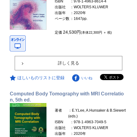
ISBN
：978-1-4963-8614-4
出版社
：WOLTERS KLUWER
出版年
：2020年
ページ数
：1647pp.
24,530円
定価
(本体22,300円 ＋ 税)
詳しく見る
ほしいものリストに登録
いいね
Computed Body Tomography with MRI Correlatio
n, 5th ed.
著者
：E.Y.Lee, A.Hunsaker & B.Siewert
(eds.)
ISBN
：978-1-4963-7049-5
出版社
：WOLTERS KLUWER
出版年
：2020年