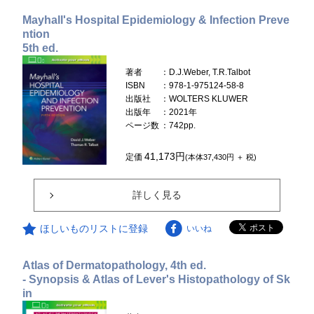
Mayhall's Hospital Epidemiology & Infection Preve
ntion
5th ed.
著者
：D.J.Weber, T.R.Talbot
ISBN
：978-1-975124-58-8
出版社
：WOLTERS KLUWER
出版年
：2021年
ページ数
：742pp.
41,173円
定価
(本体37,430円 ＋ 税)
詳しく見る
ほしいものリストに登録
いいね
Atlas of Dermatopathology, 4th ed.
- Synopsis & Atlas of Lever's Histopathology of Sk
in