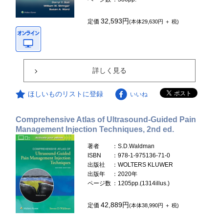
32,593円
定価
(本体29,630円 ＋ 税)
詳しく見る
ほしいものリストに登録
いいね
Comprehensive Atlas of Ultrasound-Guided Pain
Management Injection Techniques, 2nd ed.
著者
：S.D.Waldman
ISBN
：978-1-975136-71-0
出版社
：WOLTERS KLUWER
出版年
：2020年
ページ数
：1205pp.(1314illus.)
42,889円
定価
(本体38,990円 ＋ 税)