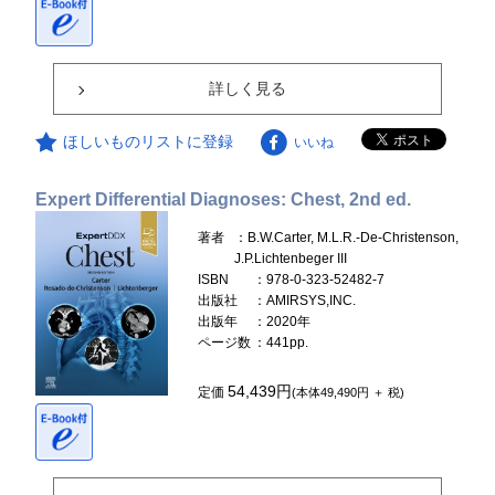
詳しく見る
ほしいものリストに登録
いいね
Expert Differential Diagnoses: Chest, 2nd ed.
著者
：B.W.Carter, M.L.R.-De-Christenson,
J.P.Lichtenbeger III
ISBN
：978-0-323-52482-7
出版社
：AMIRSYS,INC.
出版年
：2020年
ページ数
：441pp.
54,439円
定価
(本体49,490円 ＋ 税)