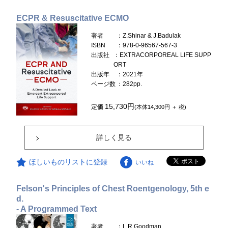
ECPR & Resuscitative ECMO
著者
：Z.Shinar & J.Badulak
ISBN
：978-0-96567-567-3
出版社
：EXTRACORPOREAL LIFE SUPP
ORT
出版年
：2021年
ページ数
：282pp.
15,730円
定価
(本体14,300円 ＋ 税)
詳しく見る
ほしいものリストに登録
いいね
Felson's Principles of Chest Roentgenology, 5th e
d.
- A Programmed Text
著者
：L.R.Goodman