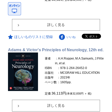
詳しく見る
ほしいものリストに登録
いいね
Adams & Victor's Principles of Neurology, 12th ed.
著者
：A.H.Ropper, M.A.Samuels, J.P.Kle
in, et al.
ISBN
：978-1-264-26452-0
出版社
：MCGRAW HILL EDUCATION
出版年
：2023年
ページ数
：1605pp.
36,113円
定価
(本体32,830円 ＋ 税)
詳しく見る