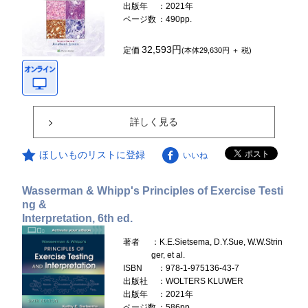
出版年
：2021年
ページ数
：490pp.
32,593円
定価
(本体29,630円 ＋ 税)
詳しく見る
ほしいものリストに登録
いいね
Wasserman & Whipp's Principles of Exercise Testi
ng &
Interpretation, 6th ed.
著者
：K.E.Sietsema, D.Y.Sue, W.W.Strin
ger, et al.
ISBN
：978-1-975136-43-7
出版社
：WOLTERS KLUWER
出版年
：2021年
ページ数
：586pp.