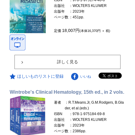
ISBN
：978-1-975174-40-8
出版社
：WOLTERS KLUWER
出版年
：2023年
ページ数
：451pp.
18,007円
定価
(本体16,370円 ＋ 税)
詳しく見る
ほしいものリストに登録
いいね
Wintrobe's Clinical Hematology, 15th ed., in 2 vols.
著者
：R.T.Means.Jr, G.M.Rodgers, B.Gla
der, et al.(eds.)
ISBN
：978-1-975184-69-8
出版社
：WOLTERS KLUWER
出版年
：2023年
ページ数
：2386pp.