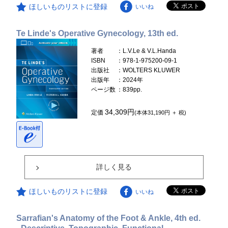
ほしいものリストに登録
いいね
Te Linde's Operative Gynecology, 13th ed.
著者
：L.V.Le & V.L.Handa
ISBN
：978-1-975200-09-1
出版社
：WOLTERS KLUWER
出版年
：2024年
ページ数
：839pp.
34,309円
定価
(本体31,190円 ＋ 税)
詳しく見る
ほしいものリストに登録
いいね
Sarrafian's Anatomy of the Foot & Ankle, 4th ed.