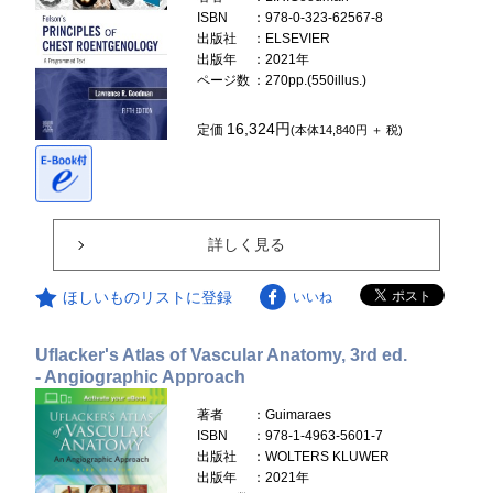
ISBN
：978-0-323-62567-8
出版社
：ELSEVIER
出版年
：2021年
ページ数
：270pp.(550illus.)
16,324円
定価
(本体14,840円 ＋ 税)
詳しく見る
ほしいものリストに登録
いいね
Uflacker's Atlas of Vascular Anatomy, 3rd ed.
- Angiographic Approach
著者
：Guimaraes
ISBN
：978-1-4963-5601-7
出版社
：WOLTERS KLUWER
出版年
：2021年