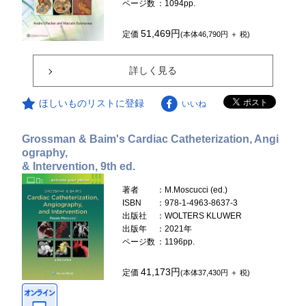
ページ数
：1094pp.
51,469円
定価
(本体46,790円 ＋ 税)
詳しく見る
ほしいものリストに登録
いいね
Grossman & Baim's Cardiac Catheterization, Angi
ography,
& Intervention, 9th ed.
著者
：M.Moscucci (ed.)
ISBN
：978-1-4963-8637-3
出版社
：WOLTERS KLUWER
出版年
：2021年
ページ数
：1196pp.
41,173円
定価
(本体37,430円 ＋ 税)