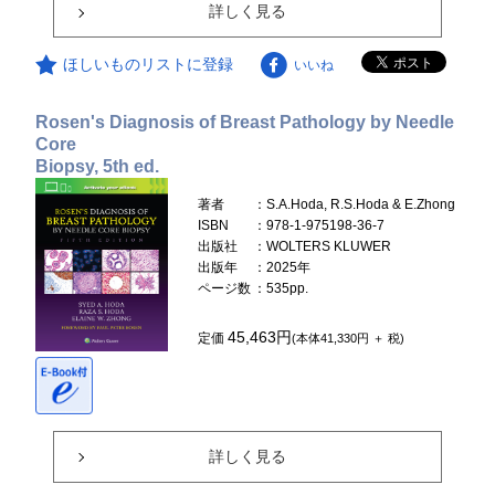
詳しく見る
ほしいものリストに登録
いいね
Rosen's Diagnosis of Breast Pathology by Needle
Core
Biopsy, 5th ed.
著者
：S.A.Hoda, R.S.Hoda & E.Zhong
ISBN
：978-1-975198-36-7
出版社
：WOLTERS KLUWER
出版年
：2025年
ページ数
：535pp.
45,463円
定価
(本体41,330円 ＋ 税)
詳しく見る