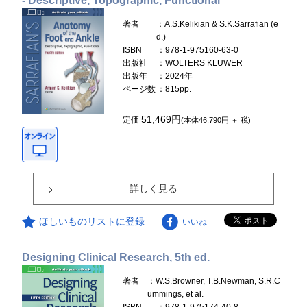
- Descriptive, Topographic, Functional
著者
：A.S.Kelikian & S.K.Sarrafian (e
d.)
ISBN
：978-1-975160-63-0
出版社
：WOLTERS KLUWER
出版年
：2024年
ページ数
：815pp.
51,469円
定価
(本体46,790円 ＋ 税)
詳しく見る
ほしいものリストに登録
いいね
Designing Clinical Research, 5th ed.
著者
：W.S.Browner, T.B.Newman, S.R.C
ummings, et al.