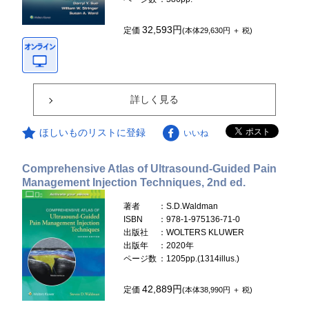
32,593円
定価
(本体29,630円 ＋ 税)
詳しく見る
ほしいものリストに登録
いいね
Comprehensive Atlas of Ultrasound-Guided Pain
Management Injection Techniques, 2nd ed.
著者
：S.D.Waldman
ISBN
：978-1-975136-71-0
出版社
：WOLTERS KLUWER
出版年
：2020年
ページ数
：1205pp.(1314illus.)
42,889円
定価
(本体38,990円 ＋ 税)