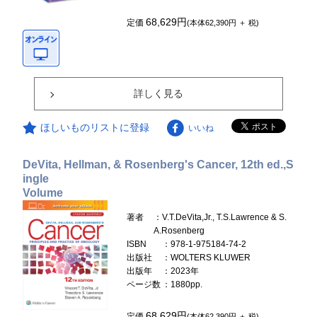
68,629円
定価
(本体62,390円 ＋ 税)
詳しく見る
ほしいものリストに登録
いいね
DeVita, Hellman, & Rosenberg's Cancer, 12th ed.,S
ingle
Volume
著者
：V.T.DeVita,Jr., T.S.Lawrence & S.
A.Rosenberg
ISBN
：978-1-975184-74-2
出版社
：WOLTERS KLUWER
出版年
：2023年
ページ数
：1880pp.
68,629円
定価
(本体62,390円 ＋ 税)