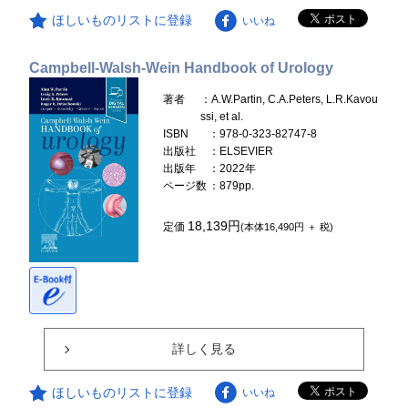
ほしいものリストに登録
いいね
Campbell-Walsh-Wein Handbook of Urology
著者
：A.W.Partin, C.A.Peters, L.R.Kavou
ssi, et al.
ISBN
：978-0-323-82747-8
出版社
：ELSEVIER
出版年
：2022年
ページ数
：879pp.
18,139円
定価
(本体16,490円 ＋ 税)
詳しく見る
ほしいものリストに登録
いいね