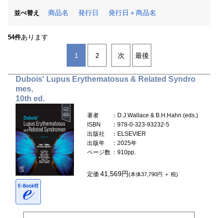
商品名
発行日
発行日＋商品名
並べ替え
あります
54件
1
2
次
最後
Dubois' Lupus Erythematosus & Related Syndro
mes,
10th ed.
著者
：D.J.Wallace & B.H.Hahn (eds.)
ISBN
：978-0-323-93232-5
出版社
：ELSEVIER
出版年
：2025年
ページ数
：910pp.
41,569円
定価
(本体37,790円 ＋ 税)