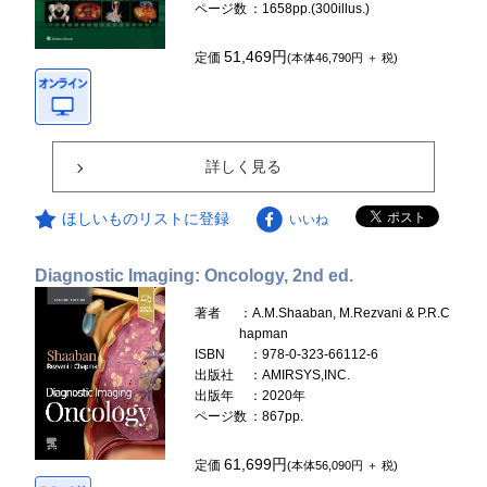
ページ数
：1658pp.(300illus.)
51,469円
定価
(本体46,790円 ＋ 税)
詳しく見る
ほしいものリストに登録
いいね
Diagnostic Imaging: Oncology, 2nd ed.
著者
：A.M.Shaaban, M.Rezvani & P.R.C
hapman
ISBN
：978-0-323-66112-6
出版社
：AMIRSYS,INC.
出版年
：2020年
ページ数
：867pp.
61,699円
定価
(本体56,090円 ＋ 税)