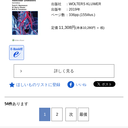
出版社
：WOLTERS KLUWER
出版年
：2019年
ページ数
：336pp.(155illus.)
11,308円
定価
(本体10,280円 ＋ 税)
詳しく見る
ほしいものリストに登録
いいね
あります
54件
1
2
次
最後