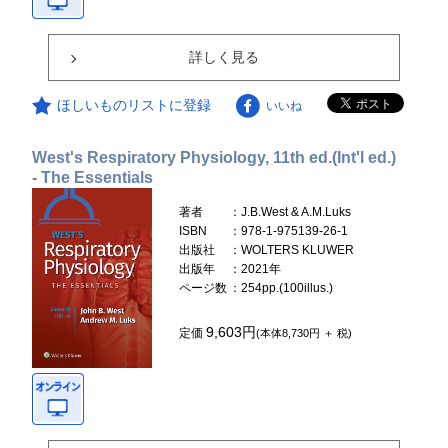
詳しく見る
ほしいものリストに登録
いいね
West's Respiratory Physiology, 11th ed.(Int'l ed.)
- The Essentials
著者
：J.B.West & A.M.Luks
ISBN
：978-1-975139-26-1
出版社
：WOLTERS KLUWER
出版年
：2021年
ページ数
：254pp.(100illus.)
9,603円
定価
(本体8,730円 ＋ 税)