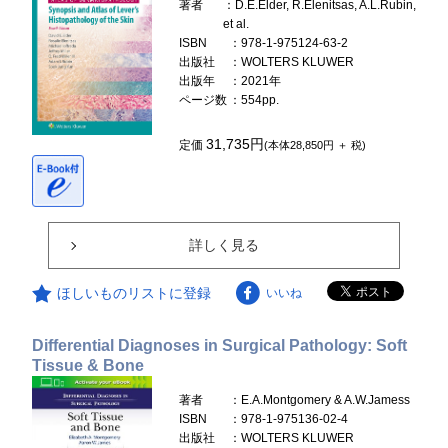
著者
：D.E.Elder, R.Elenitsas, A.L.Rubin,
et al.
ISBN
：978-1-975124-63-2
出版社
：WOLTERS KLUWER
出版年
：2021年
ページ数
：554pp.
31,735円
定価
(本体28,850円 ＋ 税)
詳しく見る
ほしいものリストに登録
いいね
Differential Diagnoses in Surgical Pathology: Soft
Tissue & Bone
著者
：E.A.Montgomery & A.W.Jamess
ISBN
：978-1-975136-02-4
出版社
：WOLTERS KLUWER