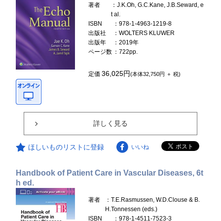
著者
：J.K.Oh, G.C.Kane, J.B.Seward, e
t al.
ISBN
：978-1-4963-1219-8
出版社
：WOLTERS KLUWER
出版年
：2019年
ページ数
：722pp.
36,025円
定価
(本体32,750円 ＋ 税)
詳しく見る
ほしいものリストに登録
いいね
Handbook of Patient Care in Vascular Diseases, 6t
h ed.
著者
：T.E.Rasmussen, W.D.Clouse & B.
H.Tonnessen (eds.)
ISBN
：978-1-4511-7523-3