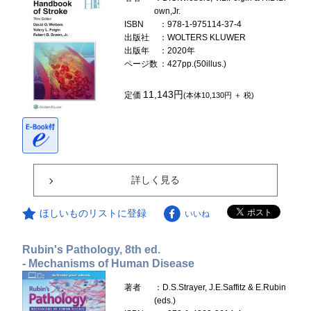
own,Jr.
ISBN
：978-1-975114-37-4
出版社
：WOLTERS KLUWER
出版年
：2020年
ページ数
：427pp.(50illus.)
11,143円
定価
(本体10,130円 ＋ 税)
詳しく見る
ほしいものリストに登録
いいね
Rubin's Pathology, 8th ed.
- Mechanisms of Human Disease
著者
：D.S.Strayer, J.E.Saffitz & E.Rubin
(eds.)