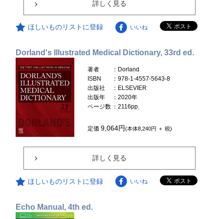
詳しく見る
ほしいものリストに登録
いいね
Dorland's Illustrated Medical Dictionary, 33rd ed.
著者
：Dorland
ISBN
：978-1-4557-5643-8
出版社
：ELSEVIER
出版年
：2020年
ページ数
：2116pp.
9,064円
定価
(本体8,240円 ＋ 税)
詳しく見る
ほしいものリストに登録
いいね
Echo Manual, 4th ed.