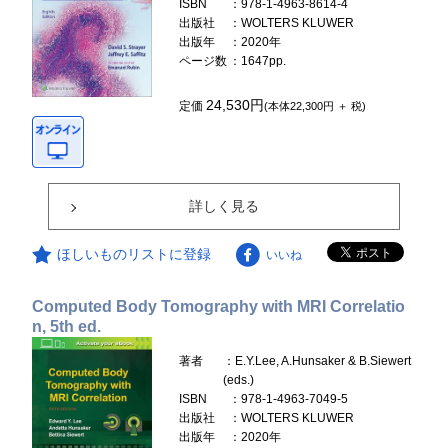
ISBN
：978-1-4963-8614-4
出版社
：WOLTERS KLUWER
出版年
：2020年
ページ数
：1647pp.
24,530円
定価
(本体22,300円 ＋ 税)
詳しく見る
ほしいものリストに登録
いいね
Computed Body Tomography with MRI Correlatio
n, 5th ed.
著者
：E.Y.Lee, A.Hunsaker & B.Siewert
(eds.)
ISBN
：978-1-4963-7049-5
出版社
：WOLTERS KLUWER
出版年
：2020年