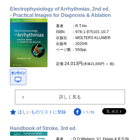
Electrophysiology of Arrhythmias, 2nd ed.
- Practical Images for Diagnosis & Ablation
著者
：R.T.Ho
ISBN
：978-1-975101-10-7
出版社
：WOLTERS KLUWER
出版年
：2020年
ページ数
：550pp.
24,013円
定価
(本体21,830円 ＋ 税)
詳しく見る
ほしいものリストに登録
いいね
Handbook of Stroke, 3rd ed.
著者
：D.O.Wiebers, V.L.Feigin & R.D.Br