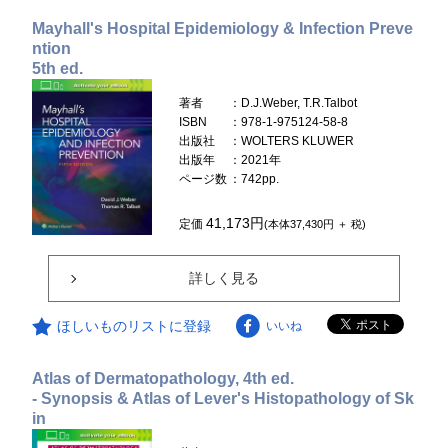
Mayhall's Hospital Epidemiology & Infection Preve
ntion
5th ed.
著者
：D.J.Weber, T.R.Talbot
ISBN
：978-1-975124-58-8
出版社
：WOLTERS KLUWER
出版年
：2021年
ページ数
：742pp.
41,173円
定価
(本体37,430円 ＋ 税)
詳しく見る
ほしいものリストに登録
いいね
Atlas of Dermatopathology, 4th ed.
- Synopsis & Atlas of Lever's Histopathology of Sk
in