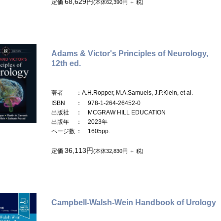
68,629円
定価
(本体62,390円 ＋ 税)
Adams & Victor's Principles of Neurology,
12th ed.
著者
：A.H.Ropper, M.A.Samuels, J.P.Klein, et al.
ISBN
： 978-1-264-26452-0
出版社
： MCGRAW HILL EDUCATION
出版年
： 2023年
ページ数
： 1605pp.
36,113円
定価
(本体32,830円 ＋ 税)
Campbell-Walsh-Wein Handbook of Urology