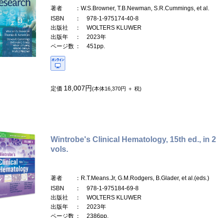
著者
：W.S.Browner, T.B.Newman, S.R.Cummings, et al.
ISBN
： 978-1-975174-40-8
出版社
： WOLTERS KLUWER
出版年
： 2023年
ページ数
： 451pp.
18,007円
定価
(本体16,370円 ＋ 税)
Wintrobe's Clinical Hematology, 15th ed., in 2
vols.
著者
：R.T.Means.Jr, G.M.Rodgers, B.Glader, et al.(eds.)
ISBN
： 978-1-975184-69-8
出版社
： WOLTERS KLUWER
出版年
： 2023年
ページ数
： 2386pp.