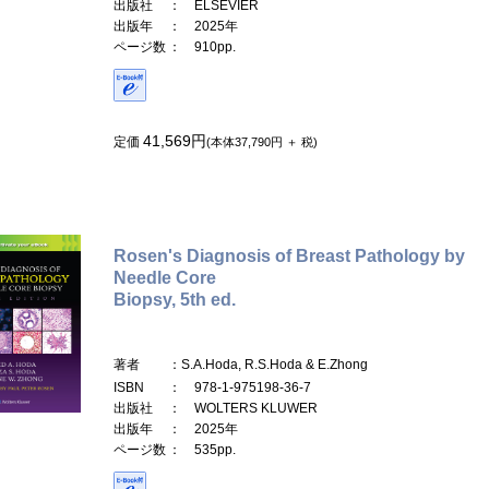
出版社
： ELSEVIER
出版年
： 2025年
ページ数
： 910pp.
41,569円
定価
(本体37,790円 ＋ 税)
Rosen's Diagnosis of Breast Pathology by
Needle Core
Biopsy, 5th ed.
著者
：S.A.Hoda, R.S.Hoda & E.Zhong
ISBN
： 978-1-975198-36-7
出版社
： WOLTERS KLUWER
出版年
： 2025年
ページ数
： 535pp.