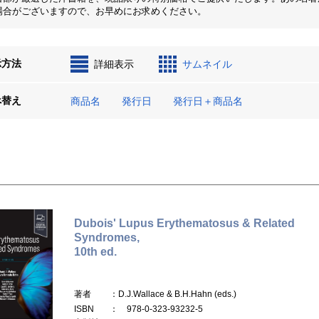
場合がございますので、お早めにお求めください。
示方法
詳細表示
サムネイル
べ替え
商品名
発行日
発行日＋商品名
Dubois' Lupus Erythematosus & Related
Syndromes,
10th ed.
著者
：D.J.Wallace & B.H.Hahn (eds.)
ISBN
： 978-0-323-93232-5