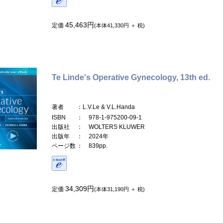
45,463円
定価
(本体41,330円 ＋ 税)
Te Linde's Operative Gynecology, 13th ed.
著者
：L.V.Le & V.L.Handa
ISBN
： 978-1-975200-09-1
出版社
： WOLTERS KLUWER
出版年
： 2024年
ページ数
： 839pp.
34,309円
定価
(本体31,190円 ＋ 税)