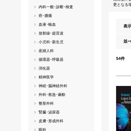
更となる
内科一般･診断･検査
癌･腫瘍
血液･輸血
表
放射線･超音波
並
小児科･新生児
産婦人科
54
件
循環器･呼吸器
消化器
精神医学
神経･脳神経外科
外科･救急･麻酔
整形外科
腎臓･泌尿器
皮膚･形成外科
眼科