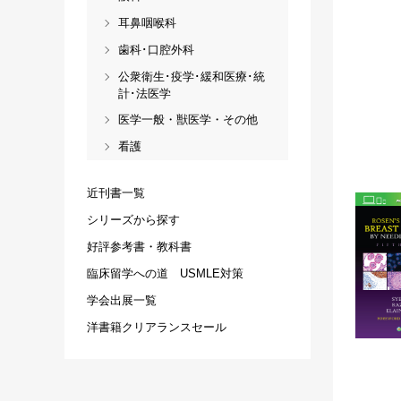
耳鼻咽喉科
歯科･口腔外科
公衆衛生･疫学･緩和医療･統
計･法医学
医学一般・獣医学・その他
看護
近刊書一覧
シリーズから探す
好評参考書・教科書
臨床留学への道 USMLE対策
学会出展一覧
洋書籍クリアランスセール