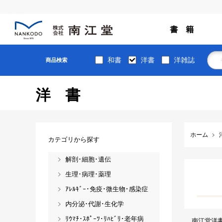
書 籍
和書
洋書
洋雑誌
商品検索
洋書
ホーム
カテゴリから探す
解剖･細胞･遺伝
生理･病理･薬理
ｱﾚﾙｷﾞｰ･免疫･微生物･感染症
内分泌･代謝･生化学
ﾘｳﾏﾁ･ｽﾎﾟｰﾂ･ﾘﾊﾋﾞﾘ･老年病
南江堂洋