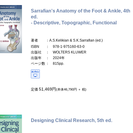
Sarrafian's Anatomy of the Foot & Ankle, 4th
ed.
- Descriptive, Topographic, Functional
著者
：A.S.Kelikian & S.K.Sarrafian (ed.)
ISBN
： 978-1-975160-63-0
出版社
： WOLTERS KLUWER
出版年
： 2024年
ページ数
： 815pp.
51,469円
定価
(本体46,790円 ＋ 税)
Designing Clinical Research, 5th ed.