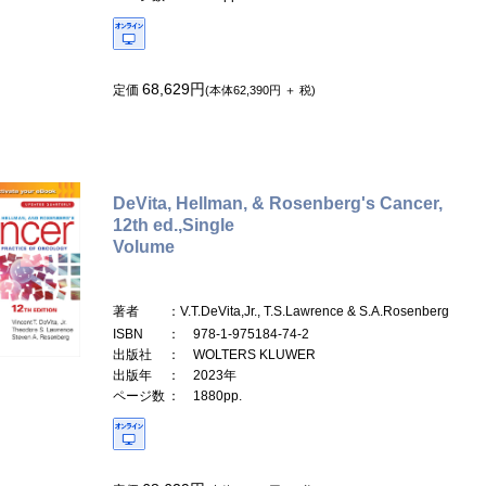
68,629円
定価
(本体62,390円 ＋ 税)
DeVita, Hellman, & Rosenberg's Cancer,
12th ed.,Single
Volume
著者
：V.T.DeVita,Jr., T.S.Lawrence & S.A.Rosenberg
ISBN
： 978-1-975184-74-2
出版社
： WOLTERS KLUWER
出版年
： 2023年
ページ数
： 1880pp.