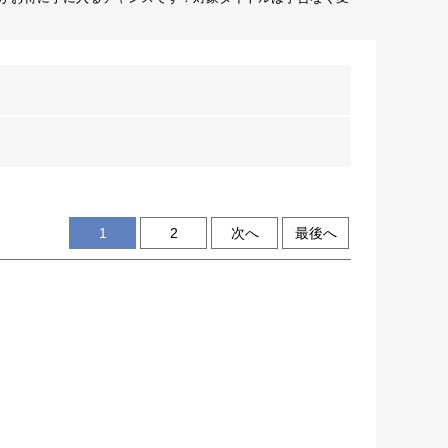
1
2
次へ
最後へ