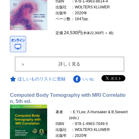
ISBN
：978-1-4963-8614-4
出版社
：WOLTERS KLUWER
出版年
：2020年
ページ数
：1647pp.
24,530円
定価
(本体22,300円 ＋ 税)
詳しく見る
ほしいものリストに登録
いいね
Computed Body Tomography with MRI Correlatio
n, 5th ed.
著者
：E.Y.Lee, A.Hunsaker & B.Siewert
(eds.)
ISBN
：978-1-4963-7049-5
出版社
：WOLTERS KLUWER
出版年
：2020年