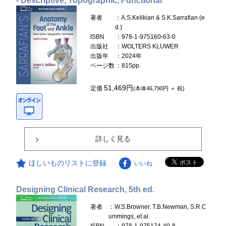
- Descriptive, Topographic, Functional
著者
：A.S.Kelikian & S.K.Sarrafian (e
d.)
ISBN
：978-1-975160-63-0
出版社
：WOLTERS KLUWER
出版年
：2024年
ページ数
：815pp.
51,469円
定価
(本体46,790円 ＋ 税)
詳しく見る
ほしいものリストに登録
いいね
Designing Clinical Research, 5th ed.
著者
：W.S.Browner, T.B.Newman, S.R.C
ummings, et al.