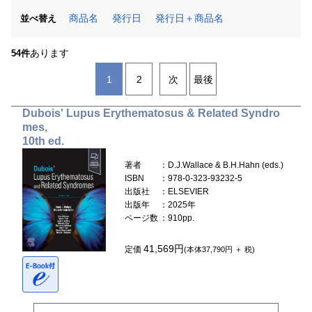
商品名
発行日
発行日＋商品名
並べ替え
あります
54件
1
2
次
最後
Dubois' Lupus Erythematosus & Related Syndro
mes,
10th ed.
著者
：D.J.Wallace & B.H.Hahn (eds.)
ISBN
：978-0-323-93232-5
出版社
：ELSEVIER
出版年
：2025年
ページ数
：910pp.
41,569円
定価
(本体37,790円 ＋ 税)