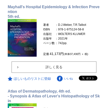
Mayhall's Hospital Epidemiology & Infection Preve
ntion
5th ed.
著者
：D.J.Weber, T.R.Talbot
ISBN
：978-1-975124-58-8
出版社
：WOLTERS KLUWER
出版年
：2021年
ページ数
：742pp.
41,173円
定価
(本体37,430円 ＋ 税)
詳しく見る
ほしいものリストに登録
いいね
Atlas of Dermatopathology, 4th ed.
- Synopsis & Atlas of Lever's Histopathology of Sk
in