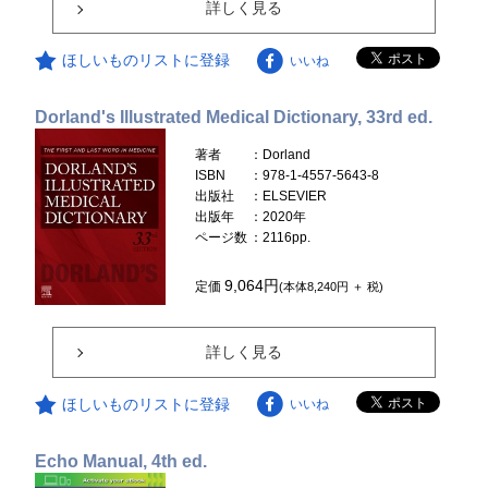
詳しく見る
ほしいものリストに登録
いいね
Dorland's Illustrated Medical Dictionary, 33rd ed.
著者
：Dorland
ISBN
：978-1-4557-5643-8
出版社
：ELSEVIER
出版年
：2020年
ページ数
：2116pp.
9,064円
定価
(本体8,240円 ＋ 税)
詳しく見る
ほしいものリストに登録
いいね
Echo Manual, 4th ed.