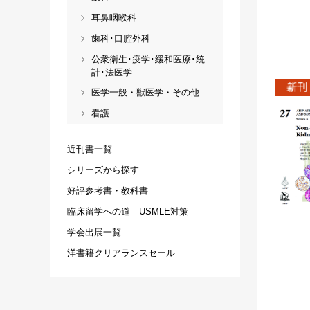
耳鼻咽喉科
歯科･口腔外科
公衆衛生･疫学･緩和医療･統
計･法医学
医学一般・獣医学・その他
看護
近刊書一覧
シリーズから探す
好評参考書・教科書
臨床留学への道 USMLE対策
学会出展一覧
洋書籍クリアランスセール