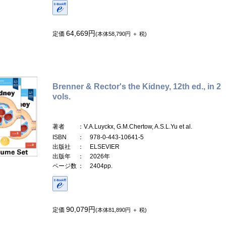
64,669円
定価
(本体58,790円 ＋ 税)
Brenner & Rector's the Kidney, 12th ed., in 2
vols.
著者
：V.A.Luyckx, G.M.Chertow, A.S.L.Yu et al.
ISBN
： 978-0-443-10641-5
出版社
： ELSEVIER
出版年
： 2026年
ページ数
： 2404pp.
90,079円
定価
(本体81,890円 ＋ 税)