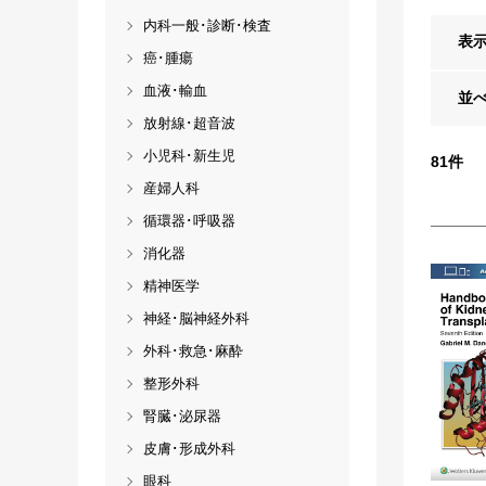
内科一般･診断･検査
表
癌･腫瘍
血液･輸血
並
放射線･超音波
小児科･新生児
81
件
産婦人科
循環器･呼吸器
消化器
精神医学
神経･脳神経外科
外科･救急･麻酔
整形外科
腎臓･泌尿器
皮膚･形成外科
眼科