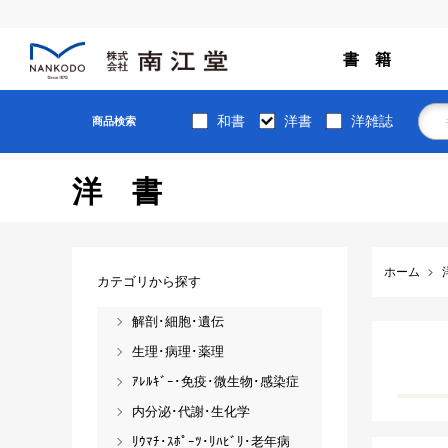
書 籍
和書
洋書
洋雑誌
商品検索
洋書
ホーム
カテゴリから探す
解剖･細胞･遺伝
生理･病理･薬理
ｱﾚﾙｷﾞｰ･免疫･微生物･感染症
内分泌･代謝･生化学
ﾘｳﾏﾁ･ｽﾎﾟｰﾂ･ﾘﾊﾋﾞﾘ･老年病