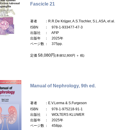
Fascicle 21
著者
：R.R.De Krijger, A.S.Tischler, S.L.ASA, et al.
ISBN
： 978-1-933477-47-3
出版社
： AFIP
出版年
： 2025年
ページ数
： 375pp.
58,080円
定価
(本体52,800円 ＋ 税)
Manual of Nephrology, 9th ed.
著者
：E.V.Lerma & S.Furgeson
ISBN
： 978-1-975218-91-1
出版社
： WOLTERS KLUWER
出版年
： 2025年
ページ数
： 458pp.