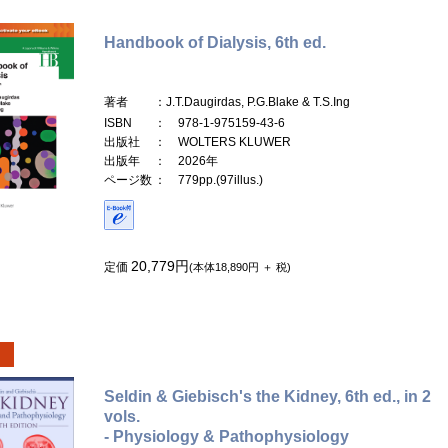
Handbook of Dialysis, 6th ed.
著者
：J.T.Daugirdas, P.G.Blake & T.S.Ing
ISBN
： 978-1-975159-43-6
出版社
： WOLTERS KLUWER
出版年
： 2026年
ページ数
： 779pp.(97illus.)
20,779円
定価
(本体18,890円 ＋ 税)
Seldin & Giebisch's the Kidney, 6th ed., in 2
vols.
- Physiology & Pathophysiology