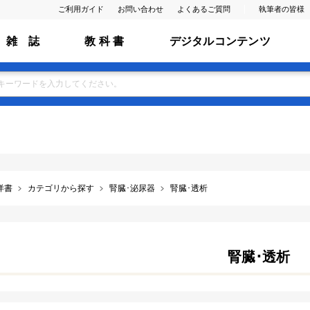
ご利用ガイド
お問い合わせ
よくあるご質問
執筆者の皆様
雑 誌
教 科 書
デジタルコンテンツ
洋書
カテゴリから探す
腎臓･泌尿器
腎臓･透析
腎臓･透析