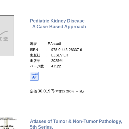
Pediatric Kidney Disease
- A Case-Based Approach
著者
：F.Assadi
ISBN
： 978-0-443-28337-6
出版社
： ELSEVIER
出版年
： 2025年
ページ数
： 415pp.
30,019円
定価
(本体27,290円 ＋ 税)
Atlases of Tumor & Non-Tumor Pathology,
5th Series,