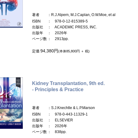
著者
：R.J.Alpern, M.J.Caplan, O.W.Moe, et al
ISBN
： 978-0-12-815389-5
出版社
： ACADEMIC PRESS, INC.
出版年
： 2026年
ページ数
： 2913pp.
94,380円
定価
(本体85,800円 ＋ 税)
Kidney Transplantation, 9th ed.
- Principles & Practice
著者
：S.J.Knechtle & L.P.Marson
ISBN
： 978-0-443-11329-1
出版社
： ELSEVIER
出版年
： 2026年
ページ数
： 838pp.