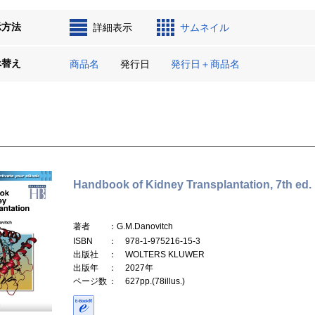
示方法
詳細表示
サムネイル
べ替え
商品名
発行日
発行日＋商品名
Handbook of Kidney Transplantation, 7th ed.
著者
：G.M.Danovitch
ISBN
： 978-1-975216-15-3
出版社
： WOLTERS KLUWER
出版年
： 2027年
ページ数
： 627pp.(78illus.)