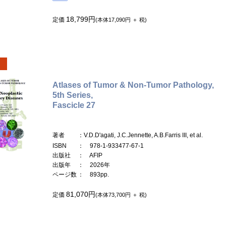
18,799円
定価
(本体17,090円 ＋ 税)
Atlases of Tumor & Non-Tumor Pathology,
5th Series,
Fascicle 27
著者
：V.D.D'agati, J.C.Jennette, A.B.Farris III, et al.
ISBN
： 978-1-933477-67-1
出版社
： AFIP
出版年
： 2026年
ページ数
： 893pp.
81,070円
定価
(本体73,700円 ＋ 税)