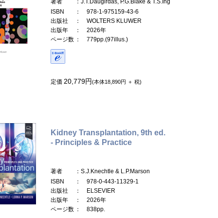
著者
：J.T.Daugirdas, P.G.Blake & T.S.Ing
ISBN
： 978-1-975159-43-6
出版社
： WOLTERS KLUWER
出版年
： 2026年
ページ数
： 779pp.(97illus.)
20,779円
定価
(本体18,890円 ＋ 税)
Kidney Transplantation, 9th ed.
- Principles & Practice
著者
：S.J.Knechtle & L.P.Marson
ISBN
： 978-0-443-11329-1
出版社
： ELSEVIER
出版年
： 2026年
ページ数
： 838pp.