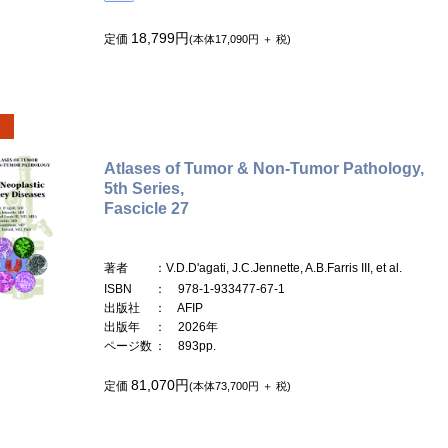
18,799円
定価
(本体17,090円 ＋ 税)
Atlases of Tumor & Non-Tumor Pathology,
5th Series,
Fascicle 27
著者
：V.D.D'agati, J.C.Jennette, A.B.Farris III, et al.
ISBN
： 978-1-933477-67-1
出版社
： AFIP
出版年
： 2026年
ページ数
： 893pp.
81,070円
定価
(本体73,700円 ＋ 税)