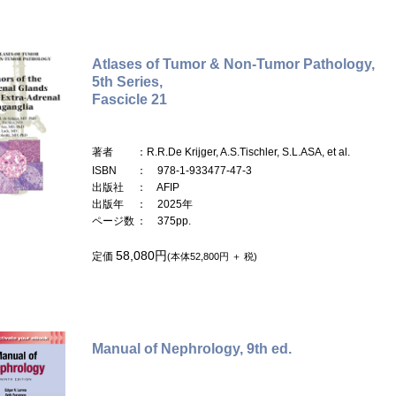
Atlases of Tumor & Non-Tumor Pathology,
5th Series,
Fascicle 21
著者
：R.R.De Krijger, A.S.Tischler, S.L.ASA, et al.
ISBN
： 978-1-933477-47-3
出版社
： AFIP
出版年
： 2025年
ページ数
： 375pp.
58,080円
定価
(本体52,800円 ＋ 税)
Manual of Nephrology, 9th ed.