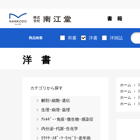
書 籍
和書
洋書
洋雑誌
商品検索
洋書
ホーム
カテゴリから探す
ホーム
ホーム
解剖･細胞･遺伝
ホーム
生理･病理･薬理
ｱﾚﾙｷﾞｰ･免疫･微生物･感染症
内分泌･代謝･生化学
ﾘｳﾏﾁ･ｽﾎﾟｰﾂ･ﾘﾊﾋﾞﾘ･老年病