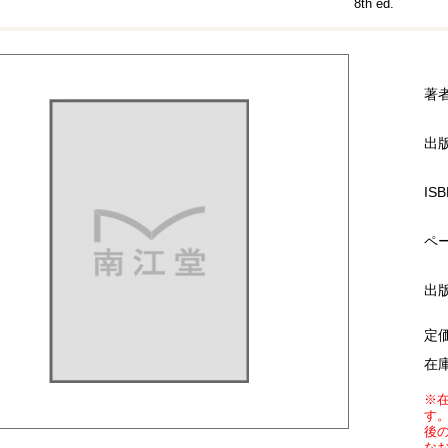
8th ed.
著
出
ISB
ペ
出
定
在
※
す
後
な