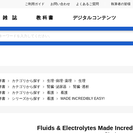
ご利用ガイド
お問い合わせ
よくあるご質問
執筆者の皆様
雑 誌
教 科 書
デジタルコンテンツ
洋書
カテゴリから探す
生理･病理･薬理
生理
洋書
カテゴリから探す
腎臓･泌尿器
腎臓･透析
洋書
カテゴリから探す
看護
看護
洋書
シリーズから探す
看護
MADE INCREDIBLY EASY!
Fluids & Electrolytes Made Incredib