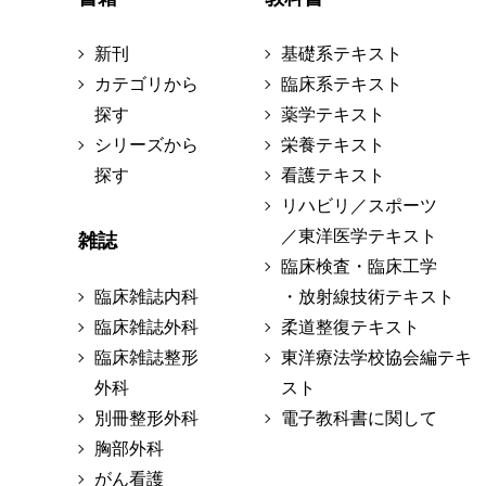
新刊
基礎系テキスト
カテゴリから
臨床系テキスト
探す
薬学テキスト
シリーズから
栄養テキスト
探す
看護テキスト
リハビリ／スポーツ
／東洋医学テキスト
雑誌
臨床検査・臨床工学
臨床雑誌内科
・放射線技術テキスト
臨床雑誌外科
柔道整復テキスト
臨床雑誌整形
東洋療法学校協会編テキ
外科
スト
別冊整形外科
電子教科書に関して
胸部外科
がん看護