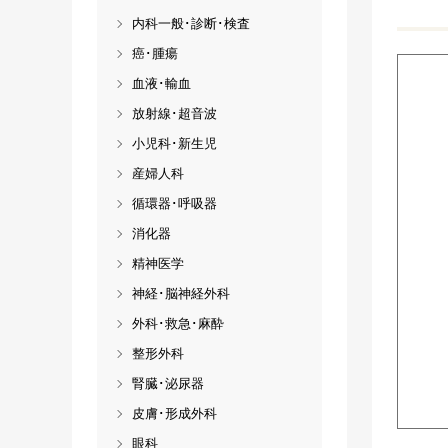
内科一般･診断･検査
癌･腫瘍
血液･輸血
放射線･超音波
小児科･新生児
産婦人科
循環器･呼吸器
消化器
精神医学
神経･脳神経外科
外科･救急･麻酔
整形外科
腎臓･泌尿器
皮膚･形成外科
眼科