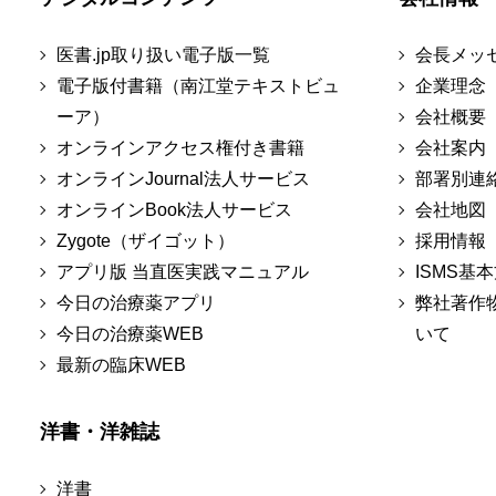
医書.jp取り扱い電子版一覧
会長メッ
電子版付書籍（南江堂テキストビュ
企業理念
ーア）
会社概要
オンラインアクセス権付き書籍
会社案内
オンラインJournal法人サービス
部署別連
オンラインBook法人サービス
会社地図
Zygote（ザイゴット）
採用情報
アプリ版 当直医実践マニュアル
ISMS基
今日の治療薬アプリ
弊社著作
今日の治療薬WEB
いて
最新の臨床WEB
洋書・洋雑誌
洋書