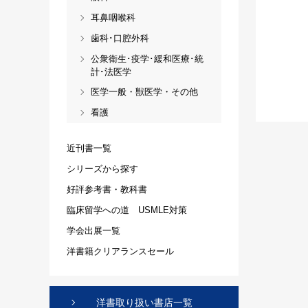
耳鼻咽喉科
歯科･口腔外科
公衆衛生･疫学･緩和医療･統
計･法医学
医学一般・獣医学・その他
看護
近刊書一覧
シリーズから探す
好評参考書・教科書
臨床留学への道 USMLE対策
学会出展一覧
洋書籍クリアランスセール
洋書取り扱い書店一覧