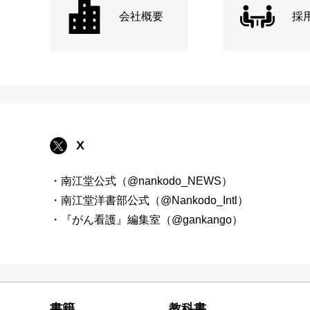
会社概要
採
X
・南江堂公式（@nankodo_NEWS）
・南江堂洋書部公式（@Nankodo_Intl）
・『がん看護』編集室（@gankango）
書籍
教科書