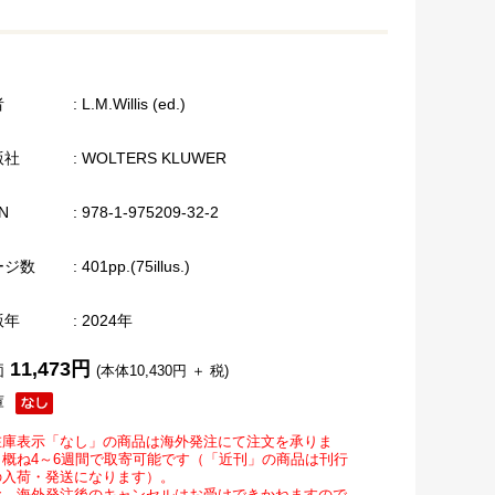
者
: L.M.Willis (ed.)
版社
: WOLTERS KLUWER
N
: 978-1-975209-32-2
ージ数
: 401pp.(75illus.)
版年
: 2024年
11,473円
価
(本体10,430円 ＋ 税)
庫
在庫表示「なし」の商品は海外発注にて注文を承りま
。概ね4～6週間で取寄可能です（「近刊」の商品は刊行
の入荷・発送になります）。
お、海外発注後のキャンセルはお受けできかねますので