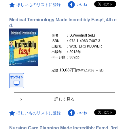
ほしいものリストに登録
いいね
Medical Terminology Made Incredibly Easy!, 4th e
d.
著者
：D.Woodruff (ed.)
ISBN
：978-1-4963-7407-3
出版社
：WOLTERS KLUWER
出版年
：2018年
ページ数
：389pp.
10,087円
定価
(本体9,170円 ＋ 税)
詳しく見る
ほしいものリストに登録
いいね
Nursing Care Planning Made Incredibly Easy!, 3rd