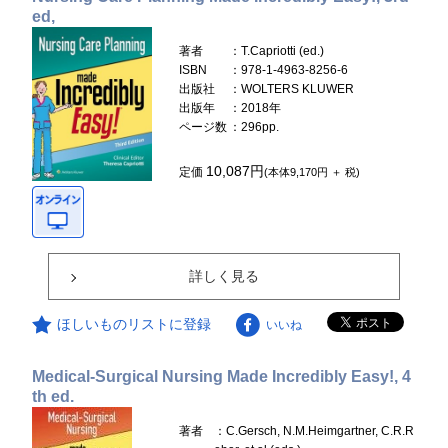
ed,
著者
：T.Capriotti (ed.)
ISBN
：978-1-4963-8256-6
出版社
：WOLTERS KLUWER
出版年
：2018年
ページ数
：296pp.
10,087円
定価
(本体9,170円 ＋ 税)
詳しく見る
ほしいものリストに登録
いいね
Medical-Surgical Nursing Made Incredibly Easy!, 4
th ed.
著者
：C.Gersch, N.M.Heimgartner, C.R.R