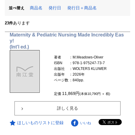
商品名
発行日
発行日＋商品名
並べ替え
あります
23件
Maternity & Pediatric Nursing Made Incredibly Eas
y!
(Int'l ed.)
著者
：M.Meadows-Oliver
ISBN
：978-1-975247-73-7
出版社
：WOLTERS KLUWER
出版年
：2026年
ページ数
：840pp.
11,869円
定価
(本体10,790円 ＋ 税)
詳しく見る
ほしいものリストに登録
いいね