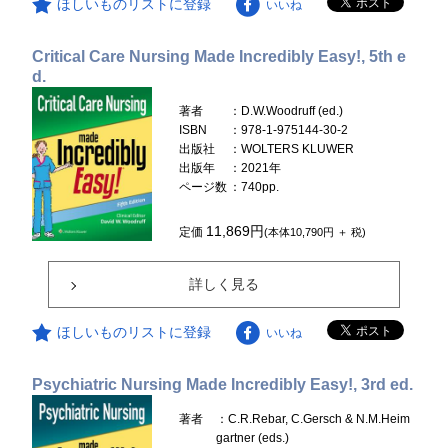
ほしいものリストに登録
いいね
Critical Care Nursing Made Incredibly Easy!, 5th e
d.
著者
：D.W.Woodruff (ed.)
ISBN
：978-1-975144-30-2
出版社
：WOLTERS KLUWER
出版年
：2021年
ページ数
：740pp.
11,869円
定価
(本体10,790円 ＋ 税)
詳しく見る
ほしいものリストに登録
いいね
Psychiatric Nursing Made Incredibly Easy!, 3rd ed.
著者
：C.R.Rebar, C.Gersch & N.M.Heim
gartner (eds.)