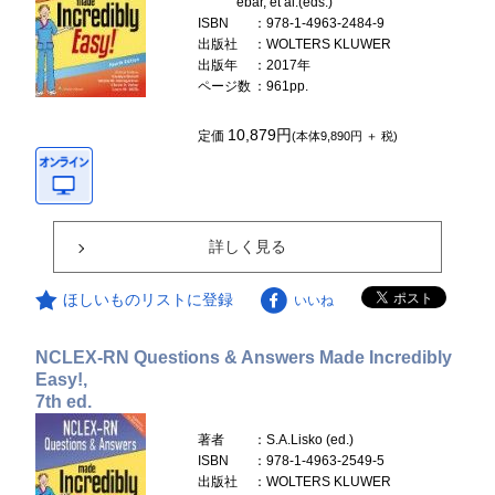
ebar, et al.(eds.)
ISBN
：978-1-4963-2484-9
出版社
：WOLTERS KLUWER
出版年
：2017年
ページ数
：961pp.
10,879円
定価
(本体9,890円 ＋ 税)
詳しく見る
ほしいものリストに登録
いいね
NCLEX-RN Questions & Answers Made Incredibly
Easy!,
7th ed.
著者
：S.A.Lisko (ed.)
ISBN
：978-1-4963-2549-5
出版社
：WOLTERS KLUWER