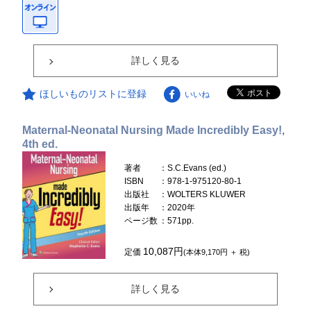
詳しく見る
ほしいものリストに登録
いいね
Maternal-Neonatal Nursing Made Incredibly Easy!,
4th ed.
著者
：S.C.Evans (ed.)
ISBN
：978-1-975120-80-1
出版社
：WOLTERS KLUWER
出版年
：2020年
ページ数
：571pp.
10,087円
定価
(本体9,170円 ＋ 税)
詳しく見る