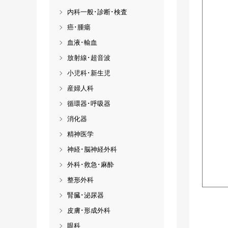
内科一般･診断･検査
癌･腫瘍
血液･輸血
放射線･超音波
小児科･新生児
産婦人科
循環器･呼吸器
消化器
精神医学
神経･脳神経外科
外科･救急･麻酔
整形外科
腎臓･泌尿器
皮膚･形成外科
眼科