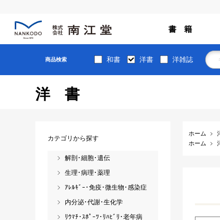
書 籍
和書
洋書
洋雑誌
商品検索
洋書
ホーム
カテゴリから探す
ホーム
解剖･細胞･遺伝
生理･病理･薬理
ｱﾚﾙｷﾞｰ･免疫･微生物･感染症
内分泌･代謝･生化学
ﾘｳﾏﾁ･ｽﾎﾟｰﾂ･ﾘﾊﾋﾞﾘ･老年病