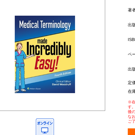
著
出
ISB
ペ
出
定
在
※
す
後
な
ご