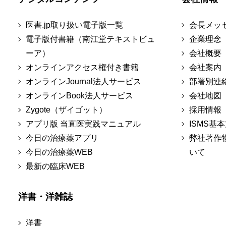
医書.jp取り扱い電子版一覧
会長メッ
電子版付書籍（南江堂テキストビュ
企業理念
ーア）
会社概要
オンラインアクセス権付き書籍
会社案内
オンラインJournal法人サービス
部署別連
オンラインBook法人サービス
会社地図
Zygote（ザイゴット）
採用情報
アプリ版 当直医実践マニュアル
ISMS基
今日の治療薬アプリ
弊社著作
今日の治療薬WEB
いて
最新の臨床WEB
洋書・洋雑誌
洋書