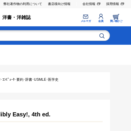
弊社著作物の利用について
書店様向け情報
会社情報
採用情報
洋書・洋雑誌
メルマガ
会員
買い物かご
ｺﾝﾋﾟｭｰﾀ･要約･辞書･USMLE･医学史
bly Easy!, 4th ed.