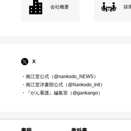
会社概要
採
X
・南江堂公式（@nankodo_NEWS）
・南江堂洋書部公式（@Nankodo_Intl）
・『がん看護』編集室（@gankango）
書籍
教科書