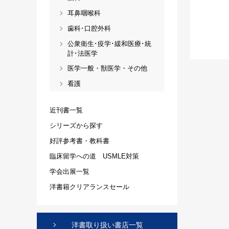
耳鼻咽喉科
歯科･口腔外科
公衆衛生･疫学･緩和医療･統
計･法医学
医学一般・獣医学・その他
看護
近刊書一覧
シリーズから探す
好評参考書・教科書
臨床留学への道 USMLE対策
学会出展一覧
洋書籍クリアランスセール
洋書取り扱い書店一覧