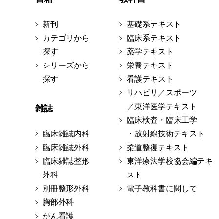
新刊
基礎系テキスト
カテゴリから
臨床系テキスト
探す
薬学テキスト
シリーズから
栄養テキスト
探す
看護テキスト
リハビリ／スポーツ
／東洋医学テキスト
雑誌
臨床検査・臨床工学
臨床雑誌内科
・放射線技術テキスト
臨床雑誌外科
柔道整復テキスト
臨床雑誌整形
東洋療法学校協会編テキ
外科
スト
別冊整形外科
電子教科書に関して
胸部外科
がん看護