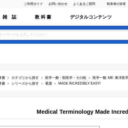
ご利用ガイド
お問い合わせ
よくあるご質問
執筆者の皆様
雑 誌
教 科 書
デジタルコンテンツ
洋書
カテゴリから探す
医学一般・獣医学・その他
医学一般･ME･東洋医学･
洋書
シリーズから探す
看護
MADE INCREDIBLY EASY!
Medical Terminology Made Incredi