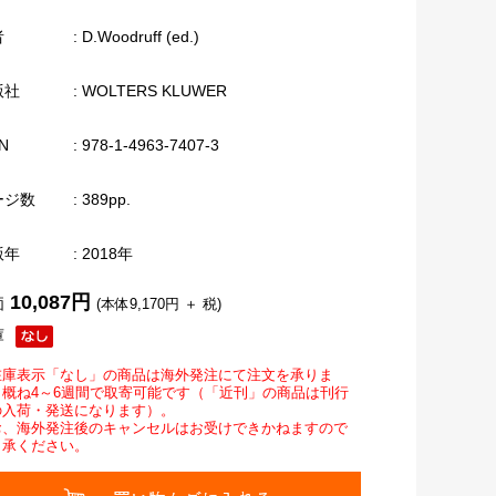
者
: D.Woodruff (ed.)
版社
: WOLTERS KLUWER
N
: 978-1-4963-7407-3
ージ数
: 389pp.
版年
: 2018年
10,087円
価
(本体9,170円 ＋ 税)
庫
在庫表示「なし」の商品は海外発注にて注文を承りま
。概ね4～6週間で取寄可能です（「近刊」の商品は刊行
の入荷・発送になります）。
お、海外発注後のキャンセルはお受けできかねますので
了承ください。