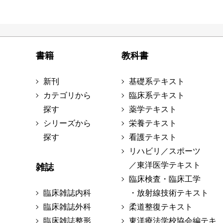
書籍
教科書
新刊
基礎系テキスト
カテゴリから
臨床系テキスト
探す
薬学テキスト
シリーズから
栄養テキスト
探す
看護テキスト
リハビリ／スポーツ
／東洋医学テキスト
雑誌
臨床検査・臨床工学
臨床雑誌内科
・放射線技術テキスト
臨床雑誌外科
柔道整復テキスト
臨床雑誌整形
東洋療法学校協会編テキ