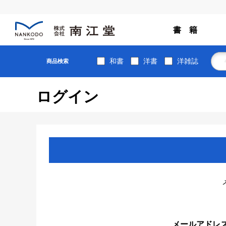
書 籍
和書
洋書
洋雑誌
商品検索
ログイン
メールアドレ