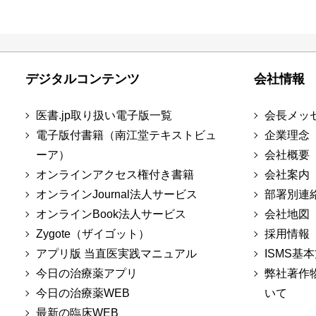
デジタルコンテンツ
会社情報
医書.jp取り扱い電子版一覧
会長メッ
電子版付書籍（南江堂テキストビュ
企業理念
ーア）
会社概要
オンラインアクセス権付き書籍
会社案内
オンラインJournal法人サービス
部署別連
オンラインBook法人サービス
会社地図
Zygote（ザイゴット）
採用情報
アプリ版 当直医実践マニュアル
ISMS基
今日の治療薬アプリ
弊社著作
今日の治療薬WEB
いて
最新の臨床WEB