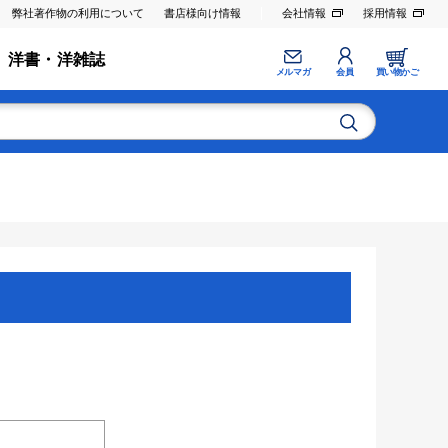
弊社著作物の利用について
書店様向け情報
会社情報
採用情報
洋書・洋雑誌
メルマガ
会員
買い物かご
。