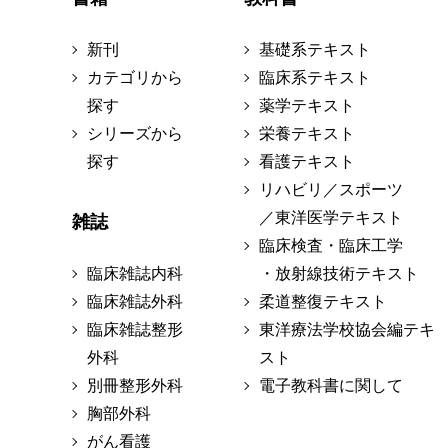
新刊
基礎系テキスト
カテゴリから
臨床系テキスト
探す
薬学テキスト
シリーズから
栄養テキスト
探す
看護テキスト
リハビリ／スポーツ
／東洋医学テキスト
雑誌
臨床検査・臨床工学
臨床雑誌内科
・放射線技術テキスト
臨床雑誌外科
柔道整復テキスト
臨床雑誌整形
東洋療法学校協会編テキ
外科
スト
別冊整形外科
電子教科書に関して
胸部外科
がん看護