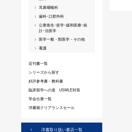
耳鼻咽喉科
歯科･口腔外科
公衆衛生･疫学･緩和医療･統
計･法医学
医学一般・獣医学・その他
看護
近刊書一覧
シリーズから探す
好評参考書・教科書
臨床留学への道 USMLE対策
学会出展一覧
洋書籍クリアランスセール
洋書取り扱い書店一覧