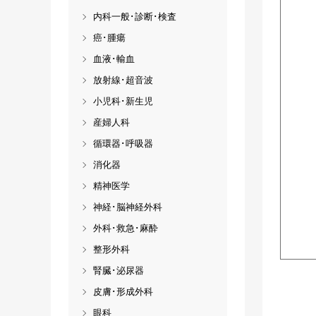
内科一般･診断･検査
癌･腫瘍
血液･輸血
放射線･超音波
小児科･新生児
産婦人科
循環器･呼吸器
消化器
精神医学
神経･脳神経外科
外科･救急･麻酔
整形外科
腎臓･泌尿器
皮膚･形成外科
眼科