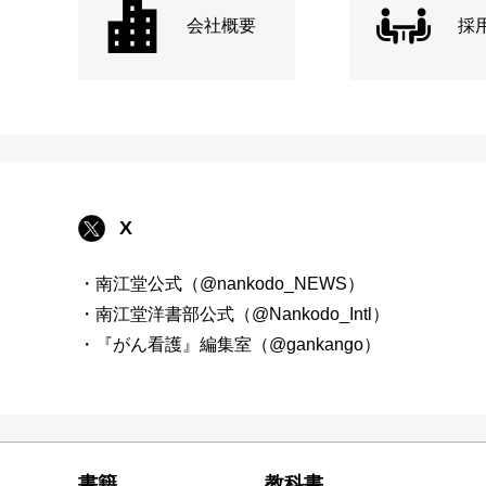
会社概要
採
X
・南江堂公式（@nankodo_NEWS）
・南江堂洋書部公式（@Nankodo_Intl）
・『がん看護』編集室（@gankango）
書籍
教科書