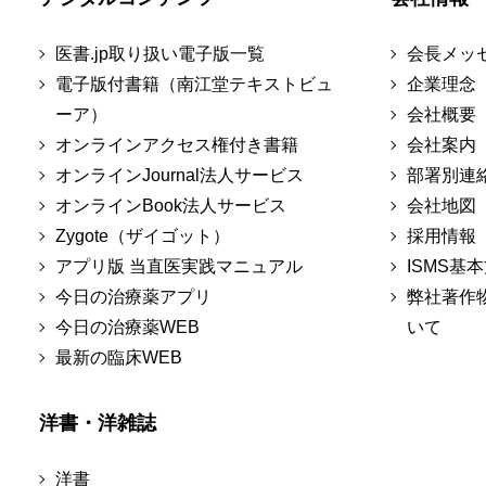
医書.jp取り扱い電子版一覧
会長メッ
電子版付書籍（南江堂テキストビュ
企業理念
ーア）
会社概要
オンラインアクセス権付き書籍
会社案内
オンラインJournal法人サービス
部署別連
オンラインBook法人サービス
会社地図
Zygote（ザイゴット）
採用情報
アプリ版 当直医実践マニュアル
ISMS基
今日の治療薬アプリ
弊社著作
今日の治療薬WEB
いて
最新の臨床WEB
洋書・洋雑誌
洋書