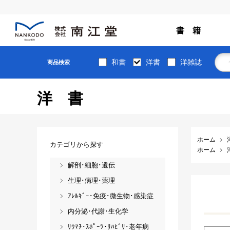
書 籍
和書
洋書
洋雑誌
商品検索
洋書
ホーム
カテゴリから探す
ホーム
解剖･細胞･遺伝
生理･病理･薬理
ｱﾚﾙｷﾞｰ･免疫･微生物･感染症
内分泌･代謝･生化学
ﾘｳﾏﾁ･ｽﾎﾟｰﾂ･ﾘﾊﾋﾞﾘ･老年病