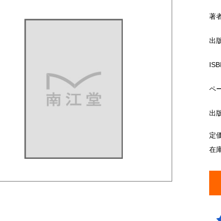
著
出
ISB
ペ
出
定
在