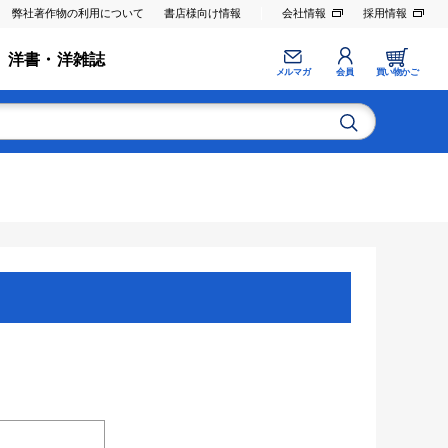
弊社著作物の利用について
書店様向け情報
会社情報
採用情報
洋書・洋雑誌
メルマガ
会員
買い物かご
。