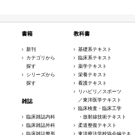
書籍
教科書
新刊
基礎系テキスト
カテゴリから
臨床系テキスト
探す
薬学テキスト
シリーズから
栄養テキスト
探す
看護テキスト
リハビリ／スポーツ
／東洋医学テキスト
雑誌
臨床検査・臨床工学
臨床雑誌内科
・放射線技術テキスト
臨床雑誌外科
柔道整復テキスト
臨床雑誌整形
東洋療法学校協会編テキ