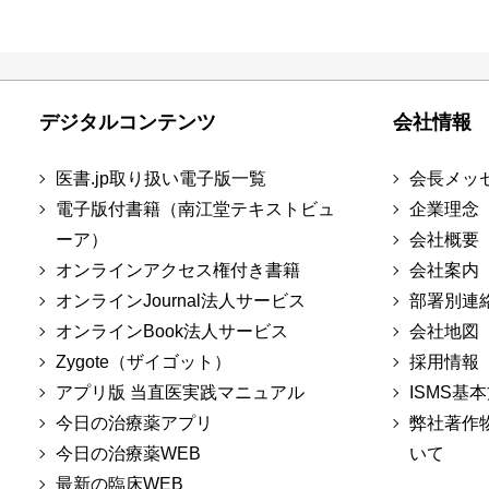
デジタルコンテンツ
会社情報
医書.jp取り扱い電子版一覧
会長メッ
電子版付書籍（南江堂テキストビュ
企業理念
ーア）
会社概要
オンラインアクセス権付き書籍
会社案内
オンラインJournal法人サービス
部署別連
オンラインBook法人サービス
会社地図
Zygote（ザイゴット）
採用情報
アプリ版 当直医実践マニュアル
ISMS基
今日の治療薬アプリ
弊社著作
今日の治療薬WEB
いて
最新の臨床WEB