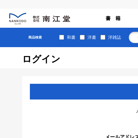
書 籍
和書
洋書
洋雑誌
商品検索
ログイン
メールアドレ