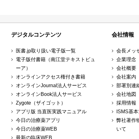
デジタルコンテンツ
会社情報
医書.jp取り扱い電子版一覧
会長メッ
電子版付書籍（南江堂テキストビュ
企業理念
ーア）
会社概要
オンラインアクセス権付き書籍
会社案内
オンラインJournal法人サービス
部署別連
オンラインBook法人サービス
会社地図
Zygote（ザイゴット）
採用情報
アプリ版 当直医実践マニュアル
ISMS基
今日の治療薬アプリ
弊社著作
今日の治療薬WEB
いて
最新の臨床WEB