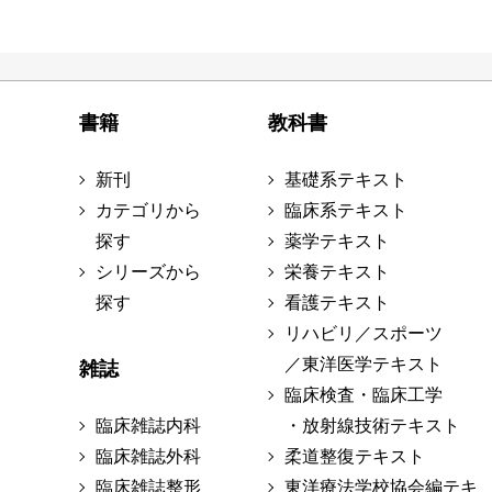
書籍
教科書
新刊
基礎系テキスト
カテゴリから
臨床系テキスト
探す
薬学テキスト
シリーズから
栄養テキスト
探す
看護テキスト
リハビリ／スポーツ
／東洋医学テキスト
雑誌
臨床検査・臨床工学
臨床雑誌内科
・放射線技術テキスト
臨床雑誌外科
柔道整復テキスト
臨床雑誌整形
東洋療法学校協会編テキ