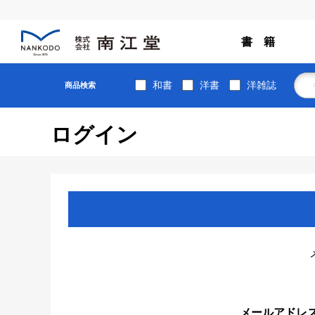
書 籍
和書
洋書
洋雑誌
商品検索
ログイン
メールアドレ