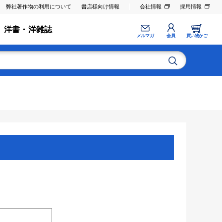
弊社著作物の利用について
書店様向け情報
会社情報
採用情報
洋書・洋雑誌
メルマガ
会員
買い物かご
。