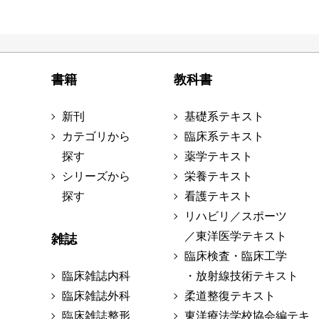
書籍
教科書
新刊
基礎系テキスト
カテゴリから
臨床系テキスト
探す
薬学テキスト
シリーズから
栄養テキスト
探す
看護テキスト
リハビリ／スポーツ
／東洋医学テキスト
雑誌
臨床検査・臨床工学
臨床雑誌内科
・放射線技術テキスト
臨床雑誌外科
柔道整復テキスト
臨床雑誌整形
東洋療法学校協会編テキ