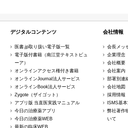
デジタルコンテンツ
会社情報
医書.jp取り扱い電子版一覧
会長メッ
電子版付書籍（南江堂テキストビュ
企業理念
ーア）
会社概要
オンラインアクセス権付き書籍
会社案内
オンラインJournal法人サービス
部署別連
オンラインBook法人サービス
会社地図
Zygote（ザイゴット）
採用情報
アプリ版 当直医実践マニュアル
ISMS基
今日の治療薬アプリ
弊社著作
今日の治療薬WEB
いて
最新の臨床WEB