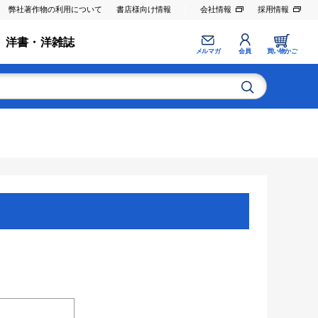
弊社著作物の利用について
書店様向け情報
会社情報
採用情報
洋書・洋雑誌
メルマガ
会員
買い物かご
。