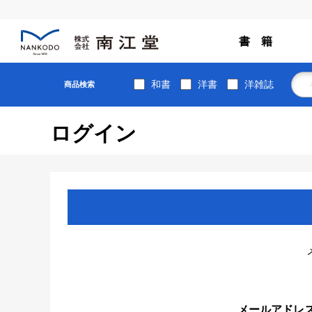
書 籍
和書
洋書
洋雑誌
商品検索
ログイン
メールアドレ