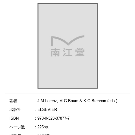
著者
: J.M.Lorenz, M.G.Baum & K.G.Brennan (eds.)
出版社
: ELSEVIER
ISBN
: 978-0-323-87877-7
ページ数
: 225pp.