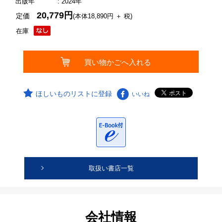
出版年
: 2024年
20,779円
定価
(本体18,890円 ＋ 税)
在庫
ほしいものリストに登録
いいね
取扱い書店一覧
会社情報