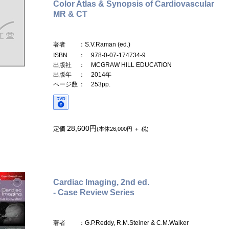
Color Atlas & Synopsis of Cardiovascular
MR & CT
著者
：S.V.Raman (ed.)
ISBN
： 978-0-07-174734-9
出版社
： MCGRAW HILL EDUCATION
出版年
： 2014年
ページ数
： 253pp.
28,600円
定価
(本体26,000円 ＋ 税)
Cardiac Imaging, 2nd ed.
- Case Review Series
著者
：G.P.Reddy, R.M.Steiner & C.M.Walker