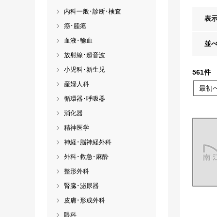
内科一般･診断･検査
表
癌･腫瘍
血液･輸血
並
放射線･超音波
小児科･新生児
561
件
産婦人科
最初
循環器･呼吸器
消化器
精神医学
神経･脳神経外科
外科･救急･麻酔
整形外科
腎臓･泌尿器
皮膚･形成外科
眼科