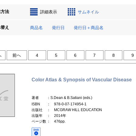
示方法
詳細表示
サムネイル
べ替え
商品名
発行日
発行日＋商品名
へ
前へ
4
5
6
7
8
9
Color Atlas & Synopsis of Vascular Disease
著者
：S.Dean & B.Satiani (eds.)
ISBN
： 978-0-07-174954-1
出版社
： MCGRAW HILL EDUCATION
出版年
： 2014年
ページ数
： 476pp.