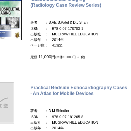
(Radiology Case Review Series)
著者
：S.Ali, S.Patel & D.J.Shah
ISBN
： 978-0-07-178703-1
出版社
： MCGRAW HILL EDUCATION
出版年
： 2014年
ページ数
： 413pp.
11,000円
定価
(本体10,000円 ＋ 税)
Practical Bedside Echocardiography Cases
- An Atlas for Mobile Devices
著者
：D.M.Shindler
ISBN
： 978-0-07-181265-8
出版社
： MCGRAW HILL EDUCATION
出版年
： 2014年