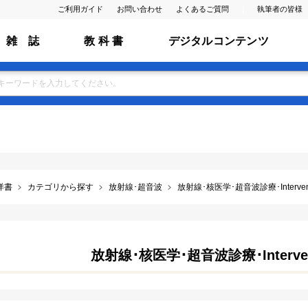
ご利用ガイド
お問い合わせ
よくあるご質問
執筆者の皆様
雑 誌
教 科 書
デジタルコンテンツ
洋書
カテゴリから探す
放射線･超音波
放射線･核医学･超音波診療･Interventio
放射線･核医学･超音波診療･Interventi