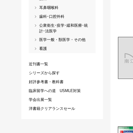
耳鼻咽喉科
歯科･口腔外科
公衆衛生･疫学･緩和医療･統
計･法医学
医学一般・獣医学・その他
看護
近刊書一覧
シリーズから探す
好評参考書・教科書
臨床留学への道 USMLE対策
学会出展一覧
洋書籍クリアランスセール