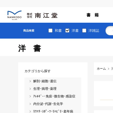
書 籍
和書
洋書
洋雑誌
商品検索
洋書
ホーム
カテゴリから探す
解剖･細胞･遺伝
生理･病理･薬理
ｱﾚﾙｷﾞｰ･免疫･微生物･感染症
内分泌･代謝･生化学
ﾘｳﾏﾁ･ｽﾎﾟｰﾂ･ﾘﾊﾋﾞﾘ･老年病