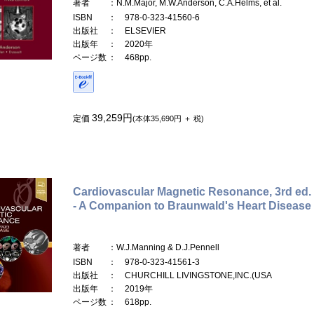
著者
：N.M.Major, M.W.Anderson, C.A.Helms, et al.
ISBN
： 978-0-323-41560-6
出版社
： ELSEVIER
出版年
： 2020年
ページ数
： 468pp.
39,259円
定価
(本体35,690円 ＋ 税)
Cardiovascular Magnetic Resonance, 3rd ed.
- A Companion to Braunwald's Heart Disease
著者
：W.J.Manning & D.J.Pennell
ISBN
： 978-0-323-41561-3
出版社
： CHURCHILL LIVINGSTONE,INC.(USA
出版年
： 2019年
ページ数
： 618pp.