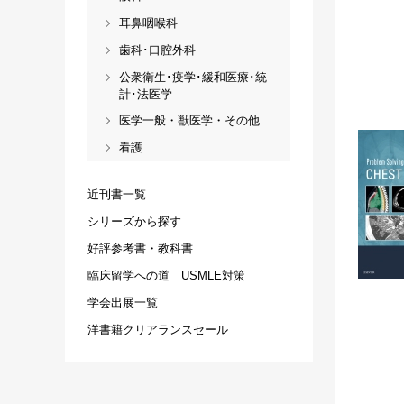
耳鼻咽喉科
歯科･口腔外科
公衆衛生･疫学･緩和医療･統
計･法医学
医学一般・獣医学・その他
看護
近刊書一覧
シリーズから探す
好評参考書・教科書
臨床留学への道 USMLE対策
学会出展一覧
洋書籍クリアランスセール