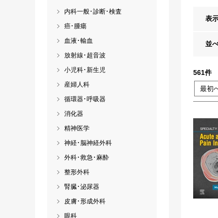
内科一般･診断･検査
表
癌･腫瘍
血液･輸血
並
放射線･超音波
小児科･新生児
561
件
産婦人科
最初
循環器･呼吸器
消化器
精神医学
神経･脳神経外科
外科･救急･麻酔
整形外科
腎臓･泌尿器
皮膚･形成外科
眼科