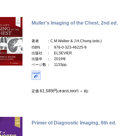
Muller's Imaging of the Chest, 2nd ed.
著者
：C.M.Walker & J.H.Chung (eds.)
ISBN
： 978-0-323-46225-9
出版社
： ELSEVIER
出版年
： 2019年
ページ数
： 1133pp.
61,589円
定価
(本体55,990円 ＋ 税)
Primer of Diagnostic Imaging, 6th ed.