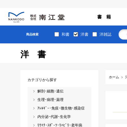
書 籍
和書
洋書
洋雑誌
商品検索
洋書
ホーム
カテゴリから探す
解剖･細胞･遺伝
生理･病理･薬理
ｱﾚﾙｷﾞｰ･免疫･微生物･感染症
内分泌･代謝･生化学
ﾘｳﾏﾁ･ｽﾎﾟｰﾂ･ﾘﾊﾋﾞﾘ･老年病