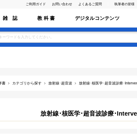
ご利用ガイド
お問い合わせ
よくあるご質問
執筆者の皆様
雑 誌
教 科 書
デジタルコンテンツ
洋書
カテゴリから探す
放射線･超音波
放射線･核医学･超音波診療･Interventio
放射線･核医学･超音波診療･Interventi