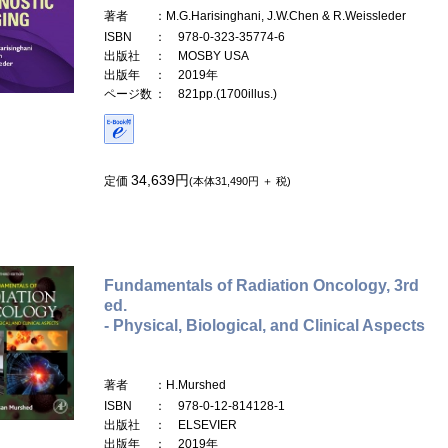
著者
：M.G.Harisinghani, J.W.Chen & R.Weissleder
ISBN
： 978-0-323-35774-6
出版社
： MOSBY USA
出版年
： 2019年
ページ数
： 821pp.(1700illus.)
34,639円
定価
(本体31,490円 ＋ 税)
Fundamentals of Radiation Oncology, 3rd
ed.
- Physical, Biological, and Clinical Aspects
著者
：H.Murshed
ISBN
： 978-0-12-814128-1
出版社
： ELSEVIER
出版年
： 2019年