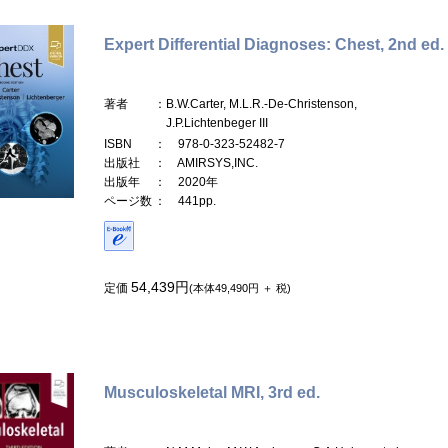
Expert Differential Diagnoses: Chest, 2nd ed.
著者
：B.W.Carter, M.L.R.-De-Christenson,
J.P.Lichtenbeger III
ISBN
： 978-0-323-52482-7
出版社
： AMIRSYS,INC.
出版年
： 2020年
ページ数
： 441pp.
54,439円
定価
(本体49,490円 ＋ 税)
Musculoskeletal MRI, 3rd ed.