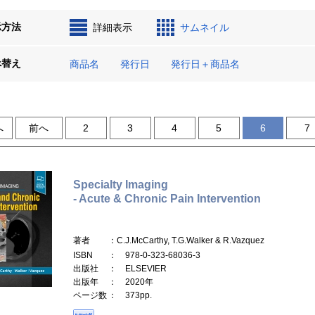
示方法
詳細表示
サムネイル
べ替え
商品名
発行日
発行日＋商品名
へ
前へ
2
3
4
5
6
7
Specialty Imaging
- Acute & Chronic Pain Intervention
著者
：C.J.McCarthy, T.G.Walker & R.Vazquez
ISBN
： 978-0-323-68036-3
出版社
： ELSEVIER
出版年
： 2020年
ページ数
： 373pp.