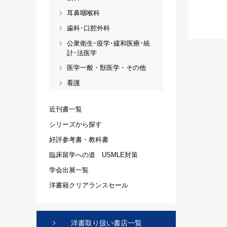
耳鼻咽喉科
歯科･口腔外科
公衆衛生･疫学･緩和医療･統
計･法医学
医学一般・獣医学・その他
看護
近刊書一覧
シリーズから探す
好評参考書・教科書
臨床留学への道 USMLE対策
学会出展一覧
洋書籍クリアランスセール
洋書取り扱い書店一覧