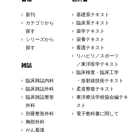
新刊
基礎系テキスト
カテゴリから
臨床系テキスト
探す
薬学テキスト
シリーズから
栄養テキスト
探す
看護テキスト
リハビリ／スポーツ
／東洋医学テキスト
雑誌
臨床検査・臨床工学
臨床雑誌内科
・放射線技術テキスト
臨床雑誌外科
柔道整復テキスト
臨床雑誌整形
東洋療法学校協会編テキ
外科
スト
別冊整形外科
電子教科書に関して
胸部外科
がん看護