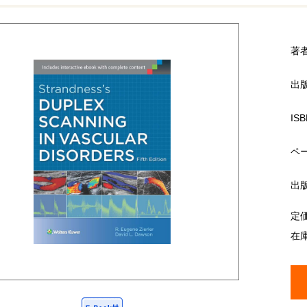
著
出
ISB
ペ
出
定
在