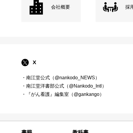
会社概要
採
X
・南江堂公式（@nankodo_NEWS）
・南江堂洋書部公式（@Nankodo_Intl）
・『がん看護』編集室（@gankango）
書籍
教科書