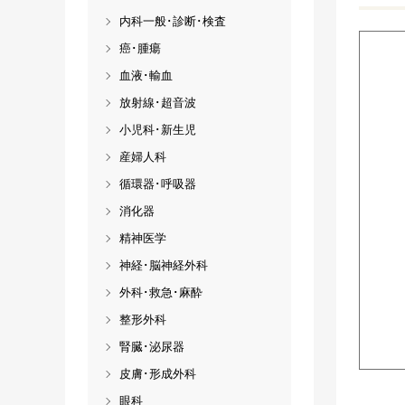
内科一般･診断･検査
癌･腫瘍
血液･輸血
放射線･超音波
小児科･新生児
産婦人科
循環器･呼吸器
消化器
精神医学
神経･脳神経外科
外科･救急･麻酔
整形外科
腎臓･泌尿器
皮膚･形成外科
眼科