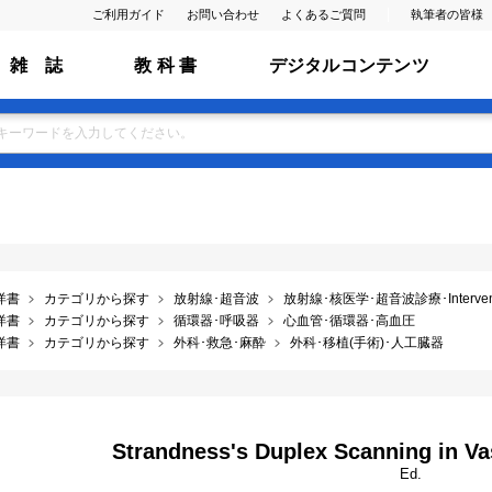
ご利用ガイド
お問い合わせ
よくあるご質問
執筆者の皆様
雑 誌
教 科 書
デジタルコンテンツ
洋書
カテゴリから探す
放射線･超音波
放射線･核医学･超音波診療･Interventio
洋書
カテゴリから探す
循環器･呼吸器
心血管･循環器･高血圧
洋書
カテゴリから探す
外科･救急･麻酔
外科･移植(手術)･人工臓器
Strandness's Duplex Scanning in Va
Ed.