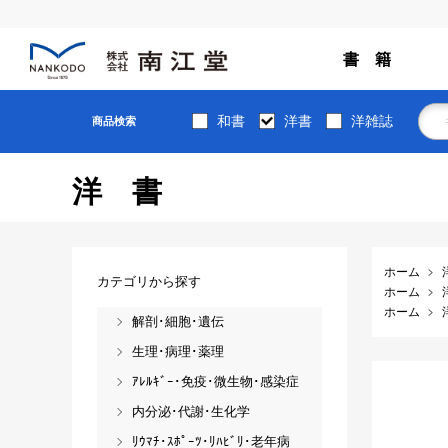
書 籍
和書
洋書
洋雑誌
商品検索
洋書
ホーム
カテゴリから探す
ホーム
ホーム
解剖･細胞･遺伝
生理･病理･薬理
ｱﾚﾙｷﾞｰ･免疫･微生物･感染症
内分泌･代謝･生化学
ﾘｳﾏﾁ･ｽﾎﾟｰﾂ･ﾘﾊﾋﾞﾘ･老年病