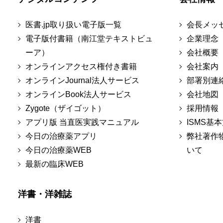
医書.jp取り扱い電子版一覧
会長メッ
電子版付書籍（南江堂テキストビュ
企業理念
ーア）
会社概要
オンラインアクセス権付き書籍
会社案内
オンラインJournal法人サービス
部署別連
オンラインBook法人サービス
会社地図
Zygote（ザイゴット）
採用情報
アプリ版 当直医実践マニュアル
ISMS基
今日の治療薬アプリ
弊社著作
今日の治療薬WEB
いて
最新の臨床WEB
洋書・洋雑誌
洋書