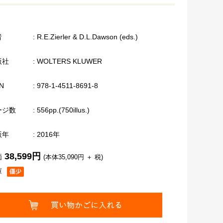
者
: R.E.Zierler & D.L.Dawson (eds.)
版社
: WOLTERS KLUWER
N
: 978-1-4511-8691-8
ージ数
: 556pp.(750illus.)
版年
: 2016年
38,599円
価
(本体35,090円 ＋ 税)
庫