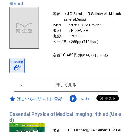
6th ed.
著者
：J.D.Spratt, L.R.Salkowski, M.Louk
as, et al.(eds.)
ISBN
：978-0-7020-7926-9
出版社
：ELSEVIER
出版年
：2021年
ページ数
：268pp.(713illus.)
16,489円
定価
(本体14,990円 ＋ 税)
詳しく見る
ほしいものリストに登録
いいね
Essential Physics of Medical Imaging, 4th ed.(Us e
d)
著者
：J.T.Bushberg, J.A.Seibert, E.M.Lei