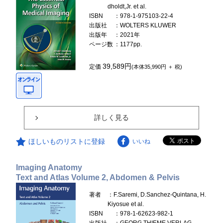
dholdt,Jr. et al.
ISBN
：978-1-975103-22-4
出版社
：WOLTERS KLUWER
出版年
：2021年
ページ数
：1177pp.
39,589円
定価
(本体35,990円 ＋ 税)
詳しく見る
ほしいものリストに登録
いいね
Imaging Anatomy
Text and Atlas Volume 2, Abdomen & Pelvis
著者
：F.Saremi, D.Sanchez-Quintana, H.
Kiyosue et al.
ISBN
：978-1-62623-982-1
出版社
：GEORG THIEME VERLAG