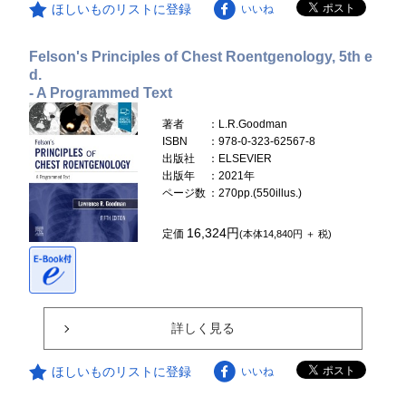
ほしいものリストに登録
いいね
Felson's Principles of Chest Roentgenology, 5th e
d.
- A Programmed Text
著者
：L.R.Goodman
ISBN
：978-0-323-62567-8
出版社
：ELSEVIER
出版年
：2021年
ページ数
：270pp.(550illus.)
16,324円
定価
(本体14,840円 ＋ 税)
詳しく見る
ほしいものリストに登録
いいね