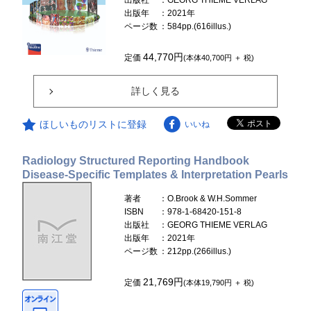
出版年
：2021年
ページ数
：584pp.(616illus.)
44,770円
定価
(本体40,700円 ＋ 税)
詳しく見る
ほしいものリストに登録
いいね
Radiology Structured Reporting Handbook
Disease-Specific Templates & Interpretation Pearls
著者
：O.Brook & W.H.Sommer
ISBN
：978-1-68420-151-8
出版社
：GEORG THIEME VERLAG
出版年
：2021年
ページ数
：212pp.(266illus.)
21,769円
定価
(本体19,790円 ＋ 税)