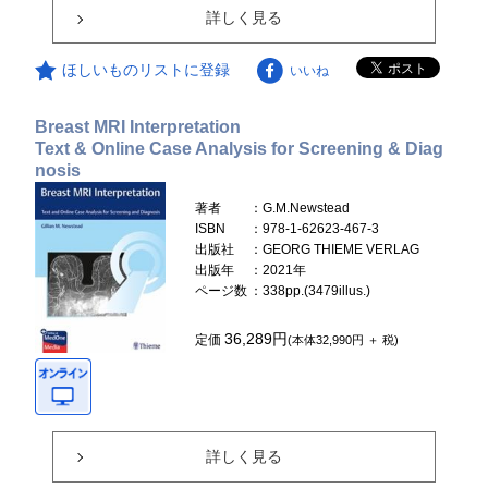
詳しく見る
ほしいものリストに登録
いいね
Breast MRI Interpretation
Text & Online Case Analysis for Screening & Diag
nosis
著者
：G.M.Newstead
ISBN
：978-1-62623-467-3
出版社
：GEORG THIEME VERLAG
出版年
：2021年
ページ数
：338pp.(3479illus.)
36,289円
定価
(本体32,990円 ＋ 税)
詳しく見る