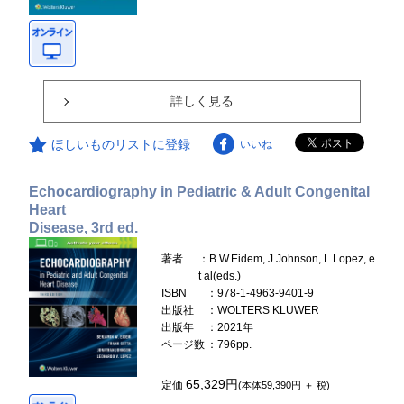
詳しく見る
ほしいものリストに登録
いいね
Echocardiography in Pediatric & Adult Congenital
Heart
Disease, 3rd ed.
著者
：B.W.Eidem, J.Johnson, L.Lopez, e
t al(eds.)
ISBN
：978-1-4963-9401-9
出版社
：WOLTERS KLUWER
出版年
：2021年
ページ数
：796pp.
65,329円
定価
(本体59,390円 ＋ 税)