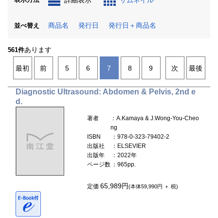
詳細表示
サムネイル
商品名
発行日
発行日＋商品名
並べ替え
あります
561件
最初
前
5
6
7
8
9
次
最後
Diagnostic Ultrasound: Abdomen & Pelvis, 2nd e
d.
著者
：A.Kamaya & J.Wong-You-Cheo
ng
ISBN
：978-0-323-79402-2
出版社
：ELSEVIER
出版年
：2022年
ページ数
：965pp.
65,989円
定価
(本体59,990円 ＋ 税)