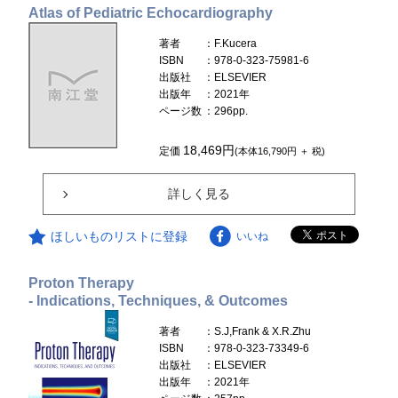
Atlas of Pediatric Echocardiography
著者
：F.Kucera
ISBN
：978-0-323-75981-6
出版社
：ELSEVIER
出版年
：2021年
ページ数
：296pp.
18,469円
定価
(本体16,790円 ＋ 税)
詳しく見る
ほしいものリストに登録
いいね
Proton Therapy
- Indications, Techniques, & Outcomes
著者
：S.J,Frank & X.R.Zhu
ISBN
：978-0-323-73349-6
出版社
：ELSEVIER
出版年
：2021年