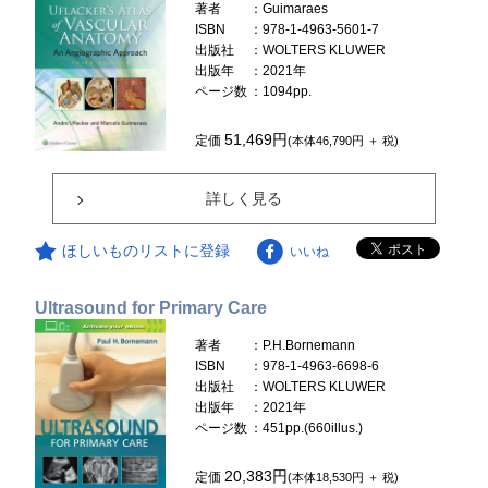
著者
：Guimaraes
ISBN
：978-1-4963-5601-7
出版社
：WOLTERS KLUWER
出版年
：2021年
ページ数
：1094pp.
51,469円
定価
(本体46,790円 ＋ 税)
詳しく見る
ほしいものリストに登録
いいね
Ultrasound for Primary Care
著者
：P.H.Bornemann
ISBN
：978-1-4963-6698-6
出版社
：WOLTERS KLUWER
出版年
：2021年
ページ数
：451pp.(660illus.)
20,383円
定価
(本体18,530円 ＋ 税)