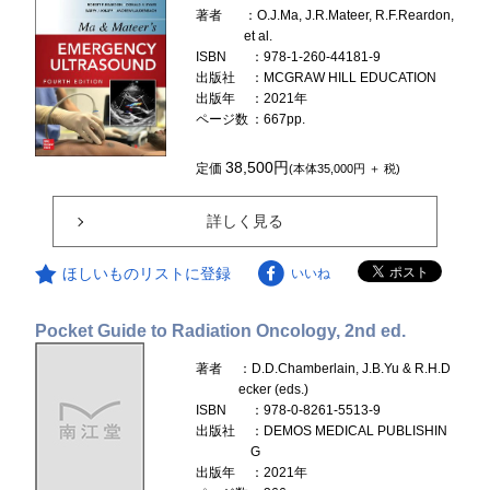
著者
：O.J.Ma, J.R.Mateer, R.F.Reardon,
et al.
ISBN
：978-1-260-44181-9
出版社
：MCGRAW HILL EDUCATION
出版年
：2021年
ページ数
：667pp.
38,500円
定価
(本体35,000円 ＋ 税)
詳しく見る
ほしいものリストに登録
いいね
Pocket Guide to Radiation Oncology, 2nd ed.
著者
：D.D.Chamberlain, J.B.Yu & R.H.D
ecker (eds.)
ISBN
：978-0-8261-5513-9
出版社
：DEMOS MEDICAL PUBLISHIN
G
出版年
：2021年