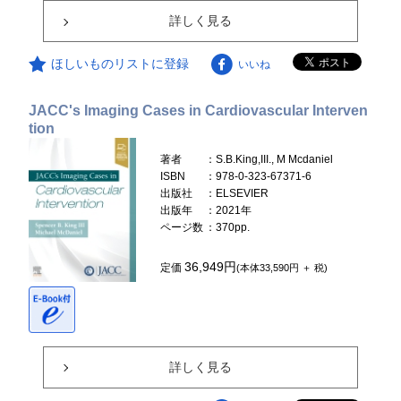
詳しく見る
ほしいものリストに登録
いいね
JACC's Imaging Cases in Cardiovascular Interven
tion
著者
：S.B.King,III., M Mcdaniel
ISBN
：978-0-323-67371-6
出版社
：ELSEVIER
出版年
：2021年
ページ数
：370pp.
36,949円
定価
(本体33,590円 ＋ 税)
詳しく見る