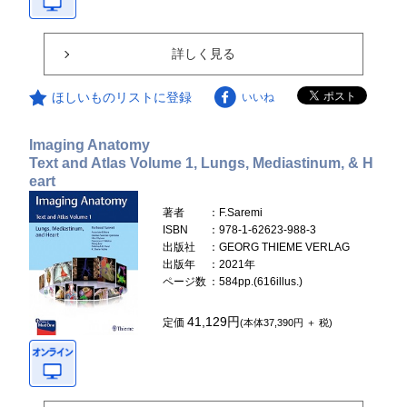
詳しく見る
ほしいものリストに登録
いいね
Imaging Anatomy
Text and Atlas Volume 1, Lungs, Mediastinum, & H
eart
著者
：F.Saremi
ISBN
：978-1-62623-988-3
出版社
：GEORG THIEME VERLAG
出版年
：2021年
ページ数
：584pp.(616illus.)
41,129円
定価
(本体37,390円 ＋ 税)