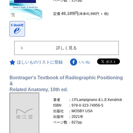
ページ数
：257pp.
46,189円
定価
(本体41,990円 ＋ 税)
詳しく見る
ほしいものリストに登録
いいね
Bontrager's Textbook of Radiographic Positioning
&
Related Anatomy, 10th ed.
著者
：J.P.Lampignano & L.E.Kendrick
ISBN
：978-0-323-74956-5
出版社
：MOSBY USA
出版年
：2021年
ページ数
：827pp.