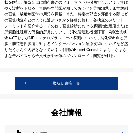
状を解説．解説文には箇条書きのフォーマットを採用することで，すば
やく診断を下せる．胃腸科専門医が知っておくべき予備知識，正常解剖
の画像，放射線医学の用語を掲載．また，特定の部位を評価する際にど
の画像検査をどのように選ぶべきかを詳細に論じ，各検査のメリット・
デメリットを紹介する．その他，画像診断における膵嚢胞性腫瘍または
肝嚢胞性腫瘍の偶発的所見について，消化管運動機能障害，X線透視検
査やCTおよびMRエンテログラフィーの役割について，消化管出血と肝
臓・胆道悪性腫瘍に対するインターベンション治療技術についてなど盛
りだくさんの内容となっている．付随のExpert Consultにより，さまざ
まなデバイスから全文検索や画像のダウンロード，閲覧が可能．
取扱い書店一覧
会社情報