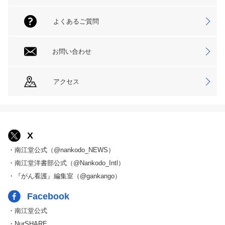
よくあるご質問
お問い合わせ
アクセス
X
・南江堂公式（@nankodo_NEWS）
・南江堂洋書部公式（@Nankodo_Intl）
・『がん看護』編集室（@gankango）
Facebook
・南江堂公式
・NurSHARE