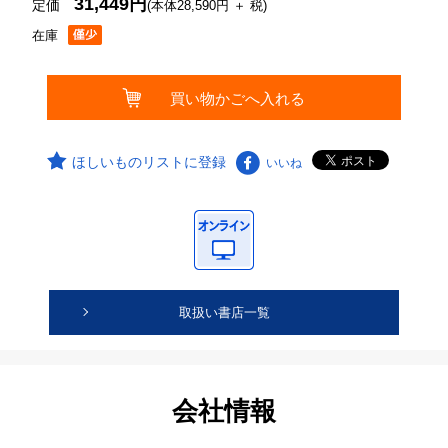
31,449円
定価
(本体28,590円 ＋ 税)
在庫
ほしいものリストに登録
いいね
取扱い書店一覧
会社情報