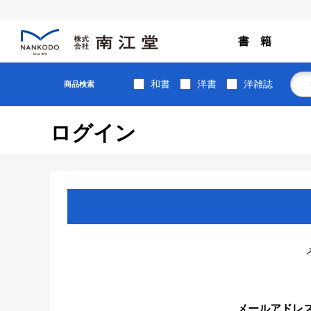
書 籍
和書
洋書
洋雑誌
商品検索
ログイン
メールアドレ