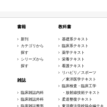
書籍
教科書
新刊
基礎系テキスト
カテゴリから
臨床系テキスト
探す
薬学テキスト
シリーズから
栄養テキスト
探す
看護テキスト
リハビリ／スポーツ
／東洋医学テキスト
雑誌
臨床検査・臨床工学
臨床雑誌内科
・放射線技術テキスト
臨床雑誌外科
柔道整復テキスト
臨床雑誌整形
東洋療法学校協会編テキ