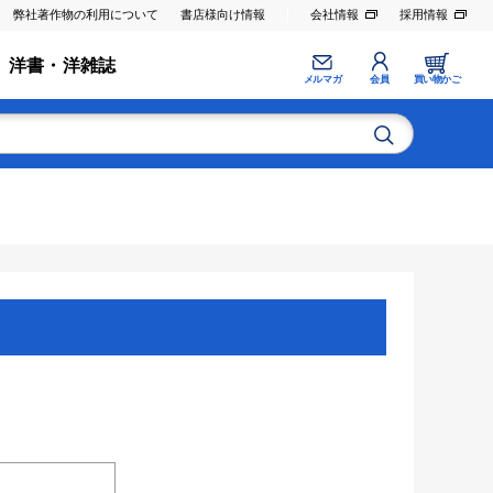
弊社著作物の利用について
書店様向け情報
会社情報
採用情報
洋書・洋雑誌
メルマガ
会員
買い物かご
。