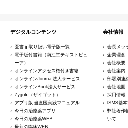
デジタルコンテンツ
会社情報
医書.jp取り扱い電子版一覧
会長メッ
電子版付書籍（南江堂テキストビュ
企業理念
ーア）
会社概要
オンラインアクセス権付き書籍
会社案内
オンラインJournal法人サービス
部署別連
オンラインBook法人サービス
会社地図
Zygote（ザイゴット）
採用情報
アプリ版 当直医実践マニュアル
ISMS基
今日の治療薬アプリ
弊社著作
今日の治療薬WEB
いて
最新の臨床WEB