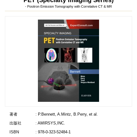
PET (Specialty Imaging Series)
- Positron Emission Tomography with Correlative CT & MR
著者
: P.Bennett, A.Mintz, B.Perry, et al.
出版社
: AMIRSYS,INC.
ISBN
: 978-0-323-52484-1