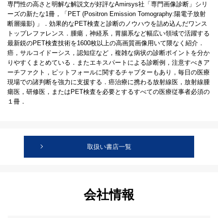
専門性の高さと明解な解説文が好評なAmirsys社「専門画像診断」シリ
ーズの新たな1冊，「PET (Positron Emission Tomography:陽電子放射
断層撮影) 」．効果的なPET検査と診断のノウハウを詰め込んだワンス
トップレファレンス．腫瘍，神経系，胃腸系など幅広い領域で活躍する
最新鋭のPET検査技術を1600枚以上の高画質画像用いて隈なく紹介．
癌，サルコイドーシス，認知症など，複雑な病状の診断ポイントを分か
りやすくまとめている．またエキスパートによる診断例，注意すべきア
ーチファクト，ピットフォールに関するチャプターもあり，毎日の医療
現場での諸判断を強力に支援する．癌治療に携わる放射線医，放射線腫
瘍医，研修医，またはPET検査を必要とするすべての医療従事者必須の
１冊．
取扱い書店一覧
会社情報