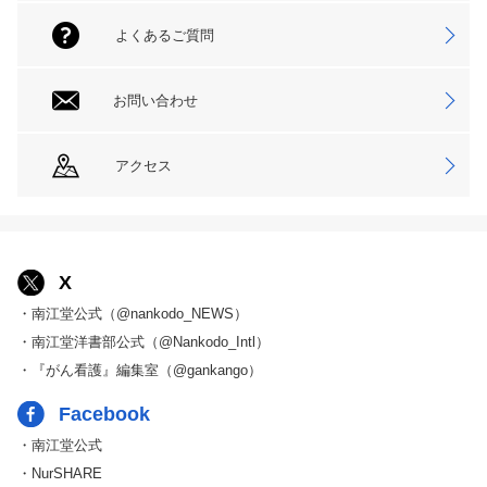
よくあるご質問
お問い合わせ
アクセス
X
・南江堂公式（@nankodo_NEWS）
・南江堂洋書部公式（@Nankodo_Intl）
・『がん看護』編集室（@gankango）
Facebook
・南江堂公式
・NurSHARE