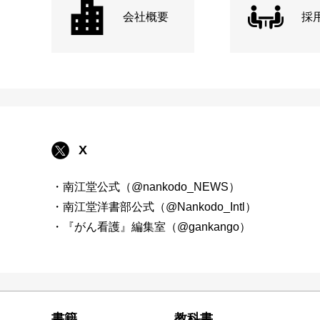
会社概要
採
X
・南江堂公式（@nankodo_NEWS）
・南江堂洋書部公式（@Nankodo_Intl）
・『がん看護』編集室（@gankango）
書籍
教科書