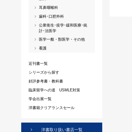
耳鼻咽喉科
歯科･口腔外科
公衆衛生･疫学･緩和医療･統
計･法医学
医学一般・獣医学・その他
看護
近刊書一覧
シリーズから探す
好評参考書・教科書
臨床留学への道 USMLE対策
学会出展一覧
洋書籍クリアランスセール
洋書取り扱い書店一覧