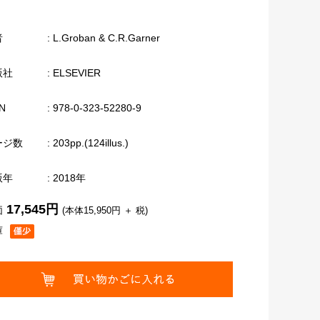
者
: L.Groban & C.R.Garner
版社
: ELSEVIER
N
: 978-0-323-52280-9
ージ数
: 203pp.(124illus.)
版年
: 2018年
17,545円
価
(本体15,950円 ＋ 税)
庫