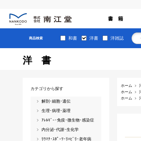
書 籍
和書
洋書
洋雑誌
商品検索
洋書
ホーム
カテゴリから探す
ホーム
ホーム
解剖･細胞･遺伝
生理･病理･薬理
ｱﾚﾙｷﾞｰ･免疫･微生物･感染症
内分泌･代謝･生化学
ﾘｳﾏﾁ･ｽﾎﾟｰﾂ･ﾘﾊﾋﾞﾘ･老年病