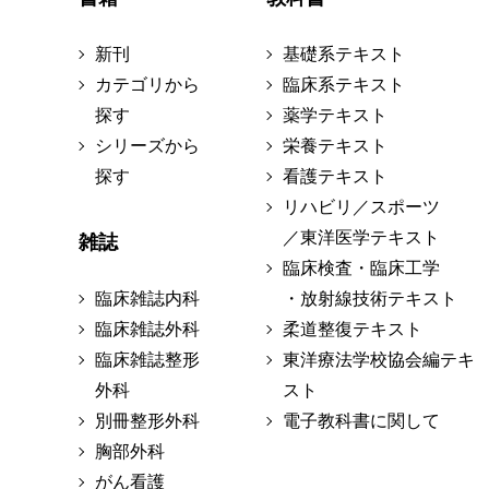
新刊
基礎系テキスト
カテゴリから
臨床系テキスト
探す
薬学テキスト
シリーズから
栄養テキスト
探す
看護テキスト
リハビリ／スポーツ
／東洋医学テキスト
雑誌
臨床検査・臨床工学
臨床雑誌内科
・放射線技術テキスト
臨床雑誌外科
柔道整復テキスト
臨床雑誌整形
東洋療法学校協会編テキ
外科
スト
別冊整形外科
電子教科書に関して
胸部外科
がん看護