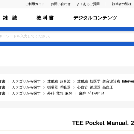
ご利用ガイド
お問い合わせ
よくあるご質問
執筆者の皆様
雑 誌
教 科 書
デジタルコンテンツ
洋書
カテゴリから探す
放射線･超音波
放射線･核医学･超音波診療･Interventio
洋書
カテゴリから探す
循環器･呼吸器
心血管･循環器･高血圧
洋書
カテゴリから探す
外科･救急･麻酔
麻酔･ﾍﾟｲﾝｸﾘﾆｯｸ
TEE Pocket Manual, 2