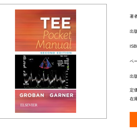
著
出
ISB
ペ
出
定
在