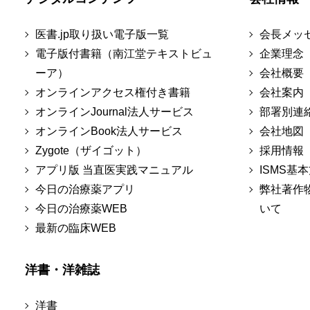
医書.jp取り扱い電子版一覧
会長メッ
電子版付書籍（南江堂テキストビュ
企業理念
ーア）
会社概要
オンラインアクセス権付き書籍
会社案内
オンラインJournal法人サービス
部署別連
オンラインBook法人サービス
会社地図
Zygote（ザイゴット）
採用情報
アプリ版 当直医実践マニュアル
ISMS基
今日の治療薬アプリ
弊社著作
今日の治療薬WEB
いて
最新の臨床WEB
洋書・洋雑誌
洋書