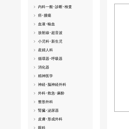
内科一般･診断･検査
癌･腫瘍
血液･輸血
放射線･超音波
小児科･新生児
産婦人科
循環器･呼吸器
消化器
精神医学
神経･脳神経外科
外科･救急･麻酔
整形外科
腎臓･泌尿器
皮膚･形成外科
眼科