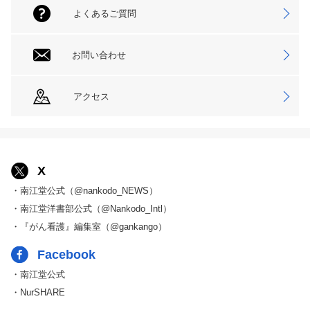
よくあるご質問
お問い合わせ
アクセス
X
・南江堂公式（@nankodo_NEWS）
・南江堂洋書部公式（@Nankodo_Intl）
・『がん看護』編集室（@gankango）
Facebook
・南江堂公式
・NurSHARE