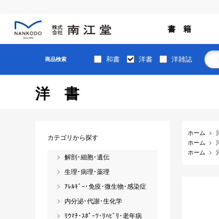
書 籍
和書
洋書
洋雑誌
商品検索
洋書
ホーム
カテゴリから探す
ホーム
ホーム
解剖･細胞･遺伝
生理･病理･薬理
ｱﾚﾙｷﾞｰ･免疫･微生物･感染症
内分泌･代謝･生化学
ﾘｳﾏﾁ･ｽﾎﾟｰﾂ･ﾘﾊﾋﾞﾘ･老年病