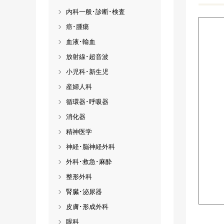
内科一般･診断･検査
癌･腫瘍
血液･輸血
放射線･超音波
小児科･新生児
産婦人科
循環器･呼吸器
消化器
精神医学
神経･脳神経外科
外科･救急･麻酔
整形外科
腎臓･泌尿器
皮膚･形成外科
眼科