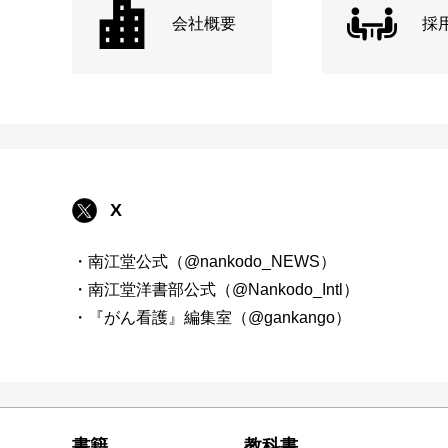
会社概要
採
X
・南江堂公式（@nankodo_NEWS）
・南江堂洋書部公式（@Nankodo_Intl）
・『がん看護』編集室（@gankango）
書籍
教科書