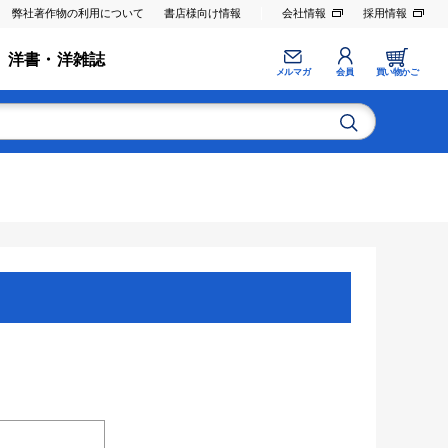
弊社著作物の利用について
書店様向け情報
会社情報
採用情報
洋書・洋雑誌
メルマガ
会員
買い物かご
。