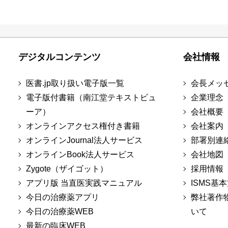
デジタルコンテンツ
会社情報
医書.jp取り扱い電子版一覧
会長メッ
電子版付書籍（南江堂テキストビュ
企業理念
ーア）
会社概要
オンラインアクセス権付き書籍
会社案内
オンラインJournal法人サービス
部署別連
オンラインBook法人サービス
会社地図
Zygote（ザイゴット）
採用情報
アプリ版 当直医実践マニュアル
ISMS基
今日の治療薬アプリ
弊社著作
今日の治療薬WEB
いて
最新の臨床WEB