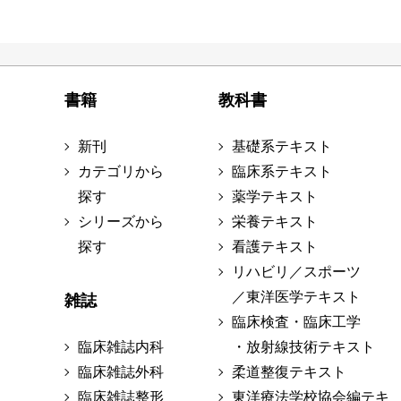
書籍
教科書
新刊
基礎系テキスト
カテゴリから
臨床系テキスト
探す
薬学テキスト
シリーズから
栄養テキスト
探す
看護テキスト
リハビリ／スポーツ
／東洋医学テキスト
雑誌
臨床検査・臨床工学
臨床雑誌内科
・放射線技術テキスト
臨床雑誌外科
柔道整復テキスト
臨床雑誌整形
東洋療法学校協会編テキ