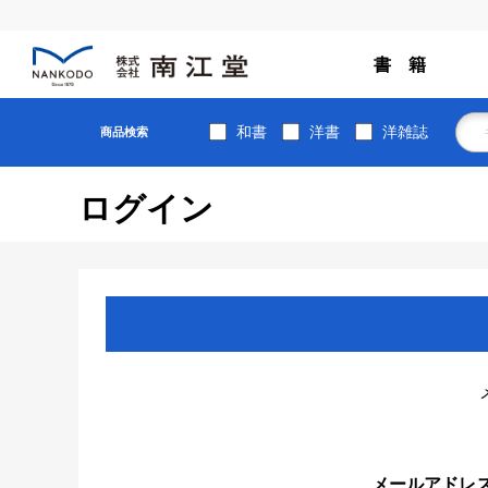
書 籍
和書
洋書
洋雑誌
商品検索
ログイン
メールアドレ