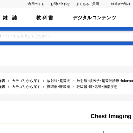
ご利用ガイド
お問い合わせ
よくあるご質問
執筆者の皆様
雑 誌
教 科 書
デジタルコンテンツ
洋書
カテゴリから探す
放射線･超音波
放射線･核医学･超音波診療･Interventio
洋書
カテゴリから探す
循環器･呼吸器
呼吸器･肺･気管･胸部疾患
Chest Imaging