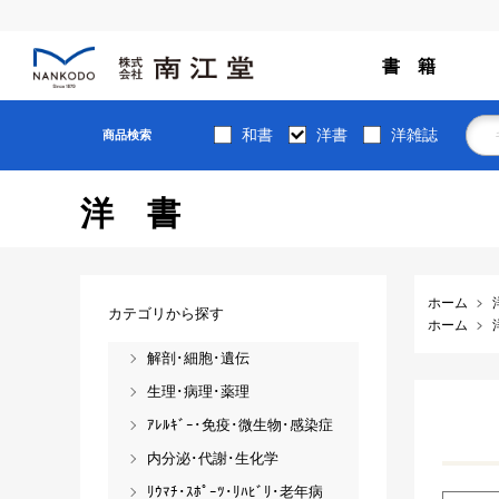
書 籍
和書
洋書
洋雑誌
商品検索
洋書
ホーム
カテゴリから探す
ホーム
解剖･細胞･遺伝
生理･病理･薬理
ｱﾚﾙｷﾞｰ･免疫･微生物･感染症
内分泌･代謝･生化学
ﾘｳﾏﾁ･ｽﾎﾟｰﾂ･ﾘﾊﾋﾞﾘ･老年病