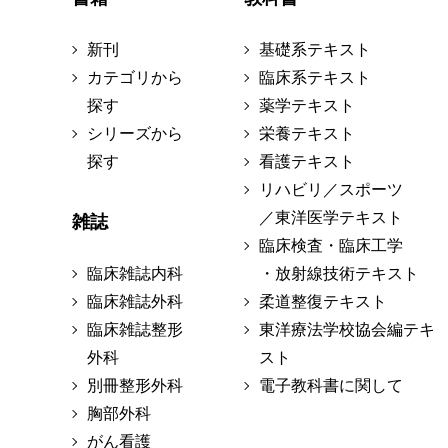
新刊
基礎系テキスト
カテゴリから
臨床系テキスト
探す
薬学テキスト
シリーズから
栄養テキスト
探す
看護テキスト
リハビリ／スポーツ
／東洋医学テキスト
雑誌
臨床検査・臨床工学
臨床雑誌内科
・放射線技術テキスト
臨床雑誌外科
柔道整復テキスト
臨床雑誌整形
東洋療法学校協会編テキ
外科
スト
別冊整形外科
電子教科書に関して
胸部外科
がん看護