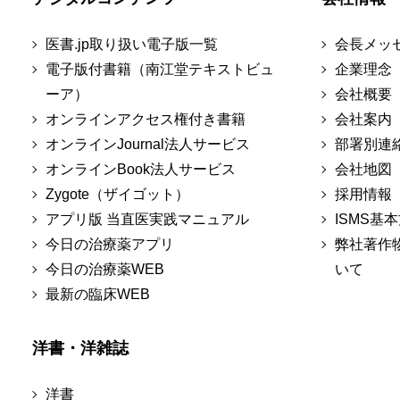
医書.jp取り扱い電子版一覧
会長メッ
電子版付書籍（南江堂テキストビュ
企業理念
ーア）
会社概要
オンラインアクセス権付き書籍
会社案内
オンラインJournal法人サービス
部署別連
オンラインBook法人サービス
会社地図
Zygote（ザイゴット）
採用情報
アプリ版 当直医実践マニュアル
ISMS基
今日の治療薬アプリ
弊社著作
今日の治療薬WEB
いて
最新の臨床WEB
洋書・洋雑誌
洋書