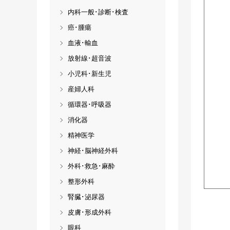
内科一般･診断･検査
癌･腫瘍
血液･輸血
放射線･超音波
小児科･新生児
産婦人科
循環器･呼吸器
消化器
精神医学
神経･脳神経外科
外科･救急･麻酔
整形外科
腎臓･泌尿器
皮膚･形成外科
眼科