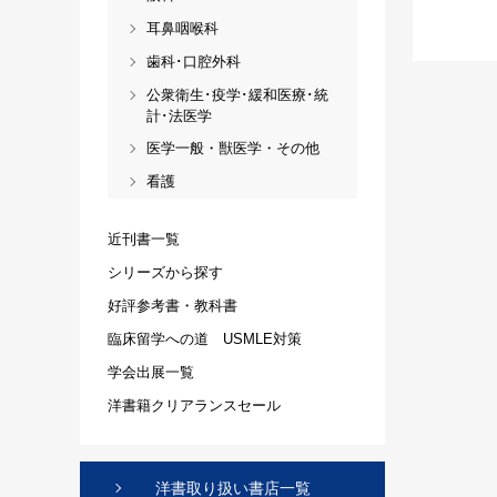
耳鼻咽喉科
歯科･口腔外科
公衆衛生･疫学･緩和医療･統
計･法医学
医学一般・獣医学・その他
看護
近刊書一覧
シリーズから探す
好評参考書・教科書
臨床留学への道 USMLE対策
学会出展一覧
洋書籍クリアランスセール
洋書取り扱い書店一覧