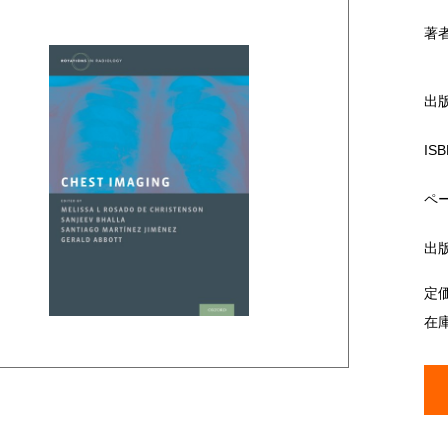
著
出
ISB
ペ
出
定
在