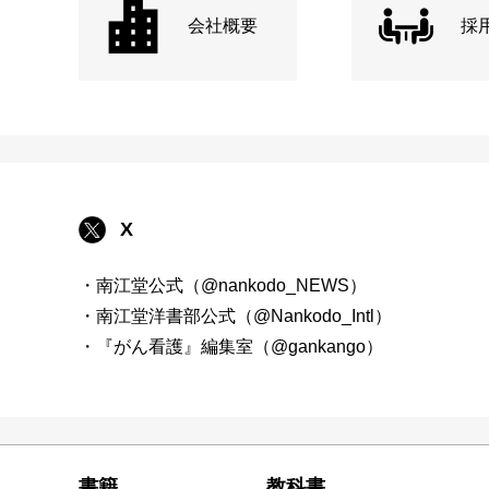
会社概要
採
X
・南江堂公式（@nankodo_NEWS）
・南江堂洋書部公式（@Nankodo_Intl）
・『がん看護』編集室（@gankango）
書籍
教科書