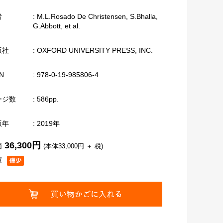
者
: M.L.Rosado De Christensen, S.Bhalla,
G.Abbott, et al.
版社
: OXFORD UNIVERSITY PRESS, INC.
N
: 978-0-19-985806-4
ージ数
: 586pp.
版年
: 2019年
36,300円
価
(本体33,000円 ＋ 税)
庫